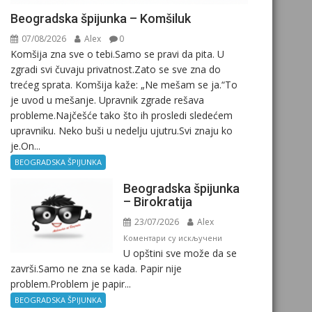
Beogradska špijunka – Komšiluk
07/08/2026
Alex
0
Komšija zna sve o tebi.Samo se pravi da pita. U
zgradi svi čuvaju privatnost.Zato se sve zna do
trećeg sprata. Komšija kaže: „Ne mešam se ja.“To
je uvod u mešanje. Upravnik zgrade rešava
probleme.Najčešće tako što ih prosledi sledećem
upravniku. Neko buši u nedelju ujutru.Svi znaju ko
je.On...
BEOGRADSKA ŠPIJUNKA
Beogradska špijunka
– Birokratija
23/07/2026
Alex
на
Коментари су искључени
U opštini sve može da se
Beogradska
završi.Samo ne zna se kada. Papir nije
špijunka
problem.Problem je papir...
–
Birokratija
BEOGRADSKA ŠPIJUNKA