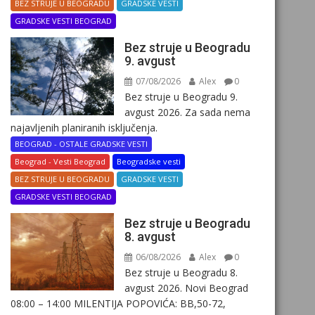
BEZ STRUJE U BEOGRADU
GRADSKE VESTI
GRADSKE VESTI BEOGRAD
Bez struje u Beogradu
9. avgust
07/08/2026
Alex
0
Bez struje u Beogradu 9.
avgust 2026. Za sada nema
najavljenih planiranih isključenja.
BEOGRAD - OSTALE GRADSKE VESTI
Beograd - Vesti Beograd
Beogradske vesti
BEZ STRUJE U BEOGRADU
GRADSKE VESTI
GRADSKE VESTI BEOGRAD
Bez struje u Beogradu
8. avgust
06/08/2026
Alex
0
Bez struje u Beogradu 8.
avgust 2026. Novi Beograd
08:00 – 14:00 MILENTIJA POPOVIĆA: BB,50-72,