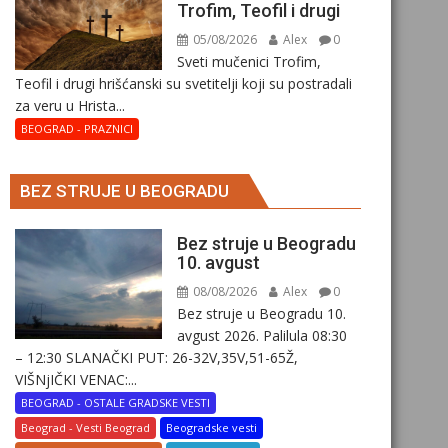
Trofim, Teofil i drugi
05/08/2026
Alex
0
Sveti mučenici Trofim,
Teofil i drugi hrišćanski su svetitelji koji su postradali
za veru u Hrista...
BEOGRAD - PRAZNICI
BEZ STRUJE U BEOGRADU
Bez struje u Beogradu
10. avgust
08/08/2026
Alex
0
Bez struje u Beogradu 10.
avgust 2026. Palilula 08:30
– 12:30 SLANAČKI PUT: 26-32V,35V,51-65Ž,
VIŠNjIČKI VENAC:...
BEOGRAD - OSTALE GRADSKE VESTI
Beograd - Vesti Beograd
Beogradske vesti