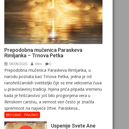
Prepodobna mučenica Paraskeva
Rimljanka – Trnova Petka
08/08/2026
Alex
0
Prepodobna mučenica Paraskeva Rimljanka, u
narodu poznata kao Trnova Petka, jedna je od
ranohrišćanskih svetiteljki čije se ime vekovima čuva
u pravoslavnoj tradiciji. Njena priča pripada vremenu
kada je hrišćanstvo još bilo progonjena vera u
Rimskom carstvu, a vernost veri često je značila
spremnost na najveće žrtve. Paraskeva...
BEOGRAD - PRAZNICI
Uspenije Svete Ane