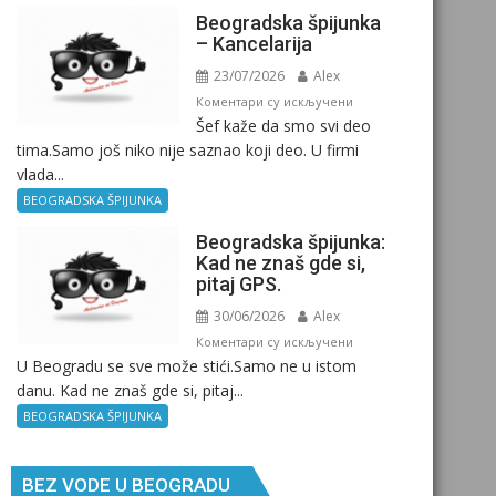
Beogradska špijunka
– Kancelarija
23/07/2026
Alex
на
Коментари су искључени
Šef kaže da smo svi deo
Beogradska
tima.Samo još niko nije saznao koji deo. U firmi
špijunka
vlada...
–
Kancelarija
BEOGRADSKA ŠPIJUNKA
Beogradska špijunka:
Kad ne znaš gde si,
pitaj GPS.
30/06/2026
Alex
на
Коментари су искључени
U Beogradu se sve može stići.Samo ne u istom
Beogradska
danu. Kad ne znaš gde si, pitaj...
špijunka:
Kad
BEOGRADSKA ŠPIJUNKA
ne
znaš
BEZ VODE U BEOGRADU
gde