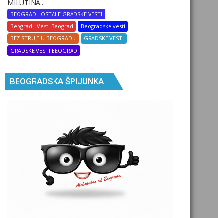
MILUTINA...
BEOGRAD - OSTALE GRADSKE VESTI
Beograd - Vesti Beograd
Beogradske vesti
BEZ STRUJE U BEOGRADU
GRADSKE VESTI
GRADSKE VESTI BEOGRAD
BEOGRADSKA ŠPIJUNKA