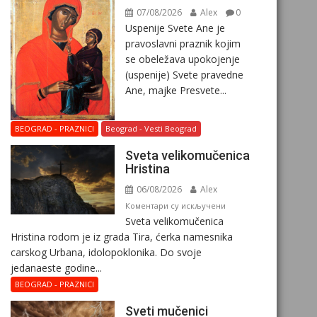
07/08/2026
Alex
0
Uspenije Svete Ane je
pravoslavni praznik kojim
se obeležava upokojenje
(uspenije) Svete pravedne
Ane, majke Presvete...
BEOGRAD - PRAZNICI
Beograd - Vesti Beograd
Svеta vеlikоmučеnica
Hristina
06/08/2026
Alex
на
Коментари су искључени
Svеta vеlikоmučеnica
Svеta
Hristina rodom je iz grada Tira, ćerka namesnika
vеlikоmučеnica
carskog Urbana, idolopoklonika. Dо svоје
Hristina
јеdanaеstе gоdinе...
BEOGRAD - PRAZNICI
Sveti mučenici