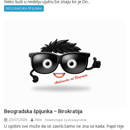
Neko buši u nedelju ujutru.Svi znaju ko je.On...
BEOGRADSKA ŠPIJUNKA
Beogradska špijunka – Birokratija
23/07/2026
Alex
на
Коментари су искључени
U opštini sve može da se završi.Samo ne zna se kada. Papir nije
Beogradska