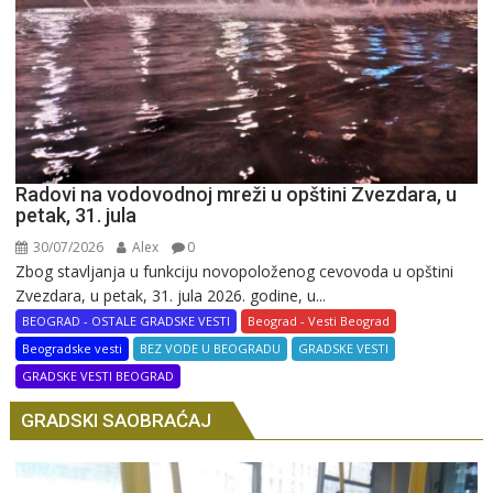
Radovi na vodovodnoj mreži u opštini Zvezdara, u
petak, 31. jula
30/07/2026
Alex
0
Zbog stavljanja u funkciju novopoloženog cevovoda u opštini
Zvezdara, u petak, 31. jula 2026. godine, u...
BEOGRAD - OSTALE GRADSKE VESTI
Beograd - Vesti Beograd
Beogradske vesti
BEZ VODE U BEOGRADU
GRADSKE VESTI
GRADSKE VESTI BEOGRAD
GRADSKI SAOBRAĆAJ