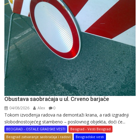
Obustava saobraćaja u ul. Crveno barjače
04/08/2026
Alex
0
Tokom izvođenja radova na demontaži krana, a radi izgradnji
slobodnostojećeg stambeno – poslovnog objekta, doći će...
BEOGRAD - OSTALE GRADSKE VESTI
Beograd - Vesti Beograd
Beograd zatvaranje saobraćaja i radovi
Beogradske vesti