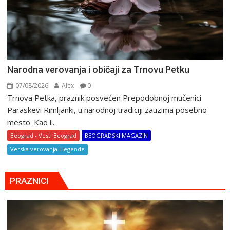
Narodna verovanja i običaji za Trnovu Petku
07/08/2026
Alex
0
Trnova Petka, praznik posvećen Prepodobnoj mučenici
Paraskevi Rimljanki, u narodnoj tradiciji zauzima posebno
mesto. Kao i...
Beograd - Vesti Beograd
BEOGRADSKI MAGAZIN
Verska verovanja i legende
PRAZNICI