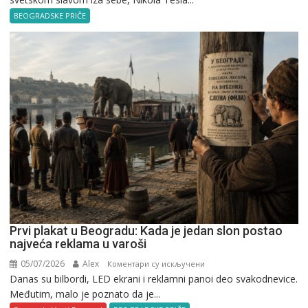
u
BEOGRADSKE PRIČE
Beogradu
Prvi plakat u Beogradu: Kada je jedan slon postao
najveća reklama u varoši
05/07/2026
Alex
на
Коментари су искључени
Danas su bilbordi, LED ekrani i reklamni panoi deo svakodnevice.
Prvi
Međutim, malo je poznato da je...
plakat