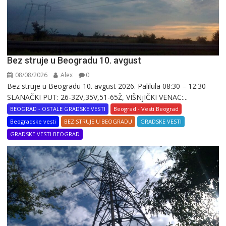
Bez struje u Beogradu 10. avgust
08/08/2026
Alex
0
Bez struje u Beogradu 10. avgust 2026. Palilula 08:30 – 12:30
SLANAČKI PUT: 26-32V,35V,51-65Ž, VIŠNjIČKI VENAC:...
BEOGRAD - OSTALE GRADSKE VESTI
Beograd - Vesti Beograd
Beogradske vesti
BEZ STRUJE U BEOGRADU
GRADSKE VESTI
GRADSKE VESTI BEOGRAD