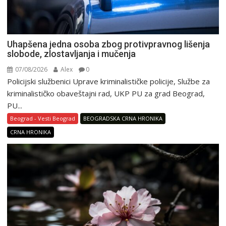
Uhapšena jedna osoba zbog protivpravnog lišenja
slobode, zlostavljanja i mučenja
07/08/2026
Alex
0
Policijski službenici Uprave kriminalističke policije, Službe za
kriminalističko obaveštajni rad, UKP PU za grad Beograd,
PU...
Beograd - Vesti Beograd
BEOGRADSKA CRNA HRONIKA
CRNA HRONIKA