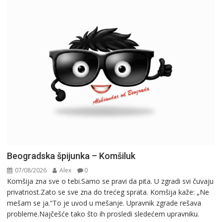
Beogradska špijunka – Komšiluk
07/08/2026
Alex
0
Komšija zna sve o tebi.Samo se pravi da pita. U zgradi svi čuvaju
privatnost.Zato se sve zna do trećeg sprata. Komšija kaže: „Ne
mešam se ja.“To je uvod u mešanje. Upravnik zgrade rešava
probleme.Najčešće tako što ih prosledi sledećem upravniku.