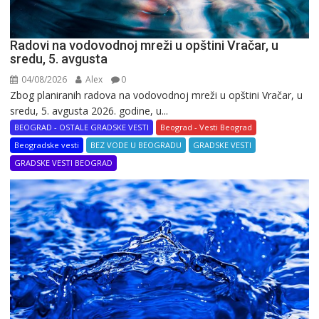
Radovi na vodovodnoj mreži u opštini Vračar, u
sredu, 5. avgusta
04/08/2026
Alex
0
Zbog planiranih radova na vodovodnoj mreži u opštini Vračar, u
sredu, 5. avgusta 2026. godine, u...
BEOGRAD - OSTALE GRADSKE VESTI
Beograd - Vesti Beograd
Beogradske vesti
BEZ VODE U BEOGRADU
GRADSKE VESTI
GRADSKE VESTI BEOGRAD