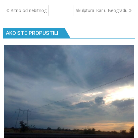
Кретање
Bitno od nebitnog
Skulptura Ikar u Beogradu
чланка
AKO STE PROPUSTILI