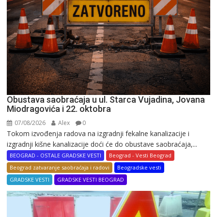
Obustava saobraćaja u ul. Starca Vujadina, Jovana
Miodragovića i 22. oktobra
07/08/2026
Alex
0
Tokom izvođenja radova na izgradnji fekalne kanalizacije i
izgradnji kišne kanalizacije doći će do obustave saobraćaja,...
BEOGRAD - OSTALE GRADSKE VESTI
Beograd - Vesti Beograd
Beograd zatvaranje saobraćaja i radovi
Beogradske vesti
GRADSKE VESTI
GRADSKE VESTI BEOGRAD