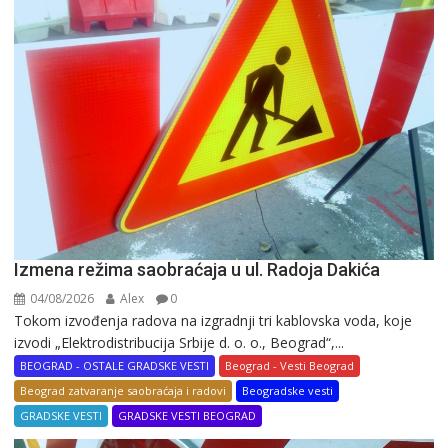
Izmena režima saobraćaja u ul. Radoja Dakića
04/08/2026
Alex
0
Tokom izvođenja radova na izgradnji tri kablovska voda, koje
izvodi „Elektrodistribucija Srbije d. o. o., Beograd“,...
BEOGRAD - OSTALE GRADSKE VESTI
Beograd - Vesti Beograd
Beograd zatvaranje saobraćaja i radovi
Beogradske vesti
GRADSKE VESTI
GRADSKE VESTI BEOGRAD