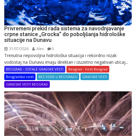
Privremeni prekid rada sistema za navodnjavanje
crpne stanice „Grocka” do poboljšanja hidrološke
situacije na Dunavu
31/07/2026
Alex
0
Trenutna nepovoljna hidrološka situacija i rekordno nizak
vodostaj na Dunavu imaju direktan i izuzetno negativan uticaj...
BEOGRAD - OSTALE GRADSKE VESTI
Beograd - Vesti Beograd
Beogradske vesti
BEZ VODE U BEOGRADU
GRADSKE VESTI
GRADSKE VESTI BEOGRAD