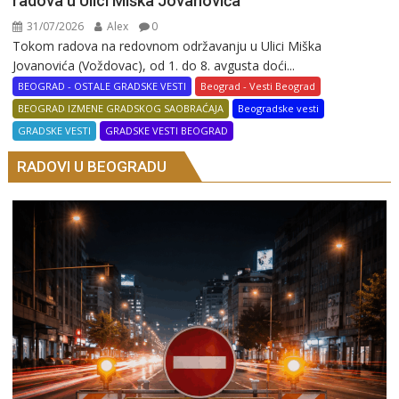
radova u Ulici Miška Jovanovića
31/07/2026
Alex
0
Tokom radova na redovnom održavanju u Ulici Miška
Jovanovića (Voždovac), od 1. do 8. avgusta doći...
BEOGRAD - OSTALE GRADSKE VESTI
Beograd - Vesti Beograd
BEOGRAD IZMENE GRADSKOG SAOBRAĆAJA
Beogradske vesti
GRADSKE VESTI
GRADSKE VESTI BEOGRAD
RADOVI U BEOGRADU