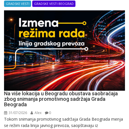
GRADSKE VESTI
GRADSKE VESTI BEOGRAD
Na više lokacija u Beogradu obustava saobraćaja
zbog snimanja promotivnog sadržaja Grada
Beograda
31/07/2026
Alex
0
Tokom snimanja promotivnog sadržaja Grada Beograda menja
se režim rada linija javnog prevoza, saopštavaju iz