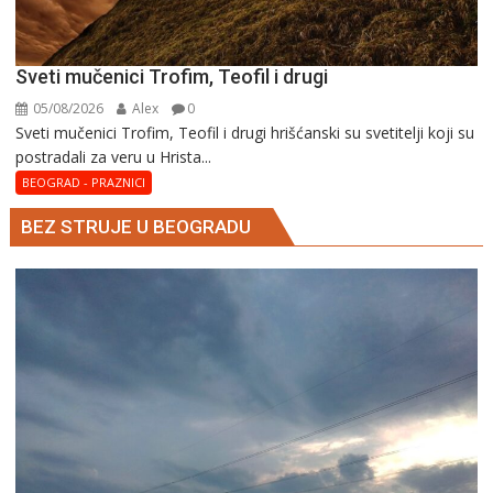
Sveti mučenici Trofim, Teofil i drugi
05/08/2026
Alex
0
Sveti mučenici Trofim, Teofil i drugi hrišćanski su svetitelji koji su
postradali za veru u Hrista...
BEOGRAD - PRAZNICI
BEZ STRUJE U BEOGRADU