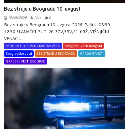
Bez struje u Beogradu 10. avgust
08/08/2026
Alex
0
Bez struje u Beogradu 10. avgust 2026. Palilula 08:30 –
12:30 SLANAČKI PUT: 26-32V,35V,51-65Ž, VIŠNjIČKI
VENAC:...
BEOGRAD - OSTALE GRADSKE VESTI
Beograd - Vesti Beograd
Beogradske vesti
BEZ STRUJE U BEOGRADU
GRADSKE VESTI
GRADSKE VESTI BEOGRAD