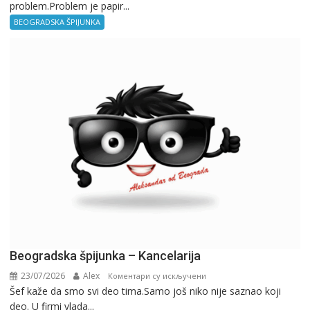
problem.Problem je papir...
špijunka
–
BEOGRADSKA ŠPIJUNKA
Birokratija
Beogradska špijunka – Kancelarija
23/07/2026
Alex
на
Коментари су искључени
Šef kaže da smo svi deo tima.Samo još niko nije saznao koji
Beogradska
deo. U firmi vlada...
špijunka