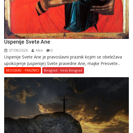
Uspenije Svete Ane
07/08/2026
Alex
0
Uspenije Svete Ane je pravoslavni praznik kojim se obeležava
upokojenje (uspenije) Svete pravedne Ane, majke Presvete...
BEOGRAD - PRAZNICI
Beograd - Vesti Beograd