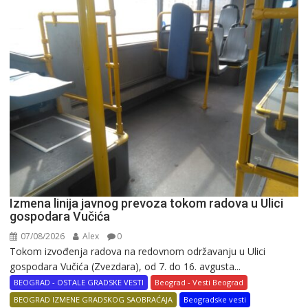
Izmena linija javnog prevoza tokom radova u Ulici
gospodara Vučića
07/08/2026
Alex
0
Tokom izvođenja radova na redovnom održavanju u Ulici
gospodara Vučića (Zvezdara), od 7. do 16. avgusta...
BEOGRAD - OSTALE GRADSKE VESTI
Beograd - Vesti Beograd
BEOGRAD IZMENE GRADSKOG SAOBRAĆAJA
Beogradske vesti