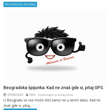
–
BEOGRADSKA ŠPIJUNKA
Kancelarija
Beogradska špijunka: Kad ne znaš gde si, pitaj GPS.
30/06/2026
Alex
на
Коментари су искључени
U Beogradu se sve može stići.Samo ne u istom danu. Kad ne
Beogradska
znaš gde si, pitaj...
špijunka: