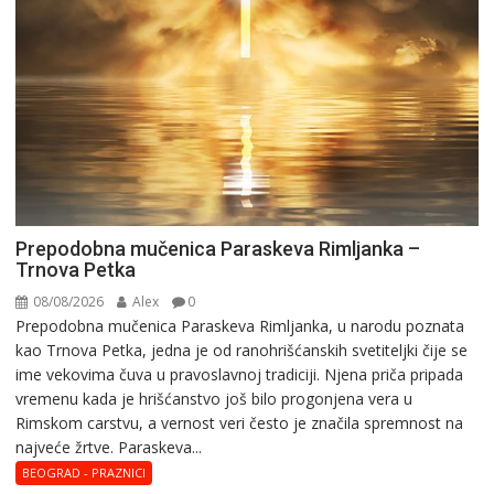
Prepodobna mučenica Paraskeva Rimljanka –
Trnova Petka
08/08/2026
Alex
0
Prepodobna mučenica Paraskeva Rimljanka, u narodu poznata
kao Trnova Petka, jedna je od ranohrišćanskih svetiteljki čije se
ime vekovima čuva u pravoslavnoj tradiciji. Njena priča pripada
vremenu kada je hrišćanstvo još bilo progonjena vera u
Rimskom carstvu, a vernost veri često je značila spremnost na
najveće žrtve. Paraskeva...
BEOGRAD - PRAZNICI