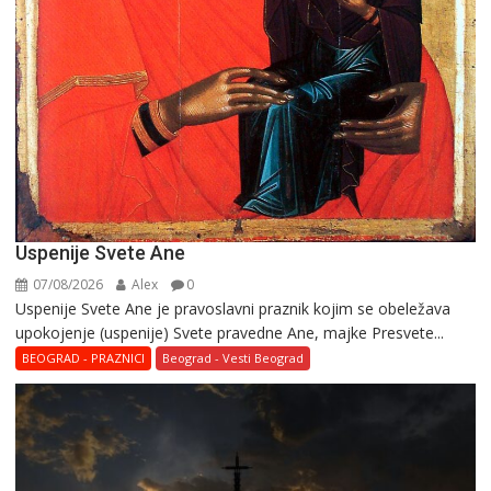
Uspenije Svete Ane
07/08/2026
Alex
0
Uspenije Svete Ane je pravoslavni praznik kojim se obeležava
upokojenje (uspenije) Svete pravedne Ane, majke Presvete...
BEOGRAD - PRAZNICI
Beograd - Vesti Beograd