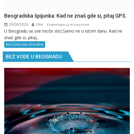
Beogradska špijunka: Kad ne znaš gde si, pitaj GPS.
30/06/2026
Alex
на
Коментари су искључени
U Beogradu se sve može stići.Samo ne u istom danu. Kad ne
Beogradska
znaš gde si, pitaj...
špijunka:
Kad
BEOGRADSKA ŠPIJUNKA
ne
BEZ VODE U BEOGRADU
znaš
gde
si,
pitaj
GPS.