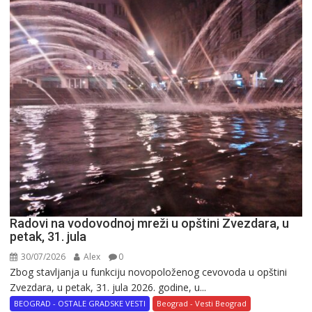
Radovi na vodovodnoj mreži u opštini Zvezdara, u
petak, 31. jula
30/07/2026
Alex
0
Zbog stavljanja u funkciju novopoloženog cevovoda u opštini
Zvezdara, u petak, 31. jula 2026. godine, u...
BEOGRAD - OSTALE GRADSKE VESTI
Beograd - Vesti Beograd