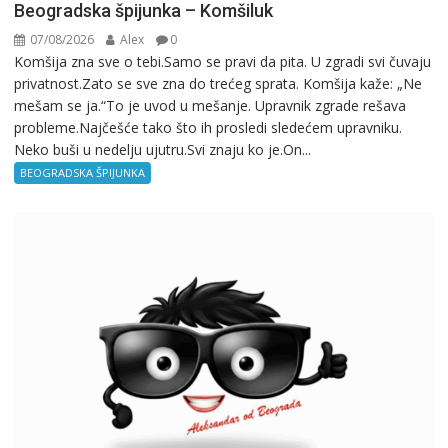
Beogradska špijunka – Komšiluk
07/08/2026
Alex
0
Komšija zna sve o tebi.Samo se pravi da pita. U zgradi svi čuvaju
privatnost.Zato se sve zna do trećeg sprata. Komšija kaže: „Ne
mešam se ja.“To je uvod u mešanje. Upravnik zgrade rešava
probleme.Najčešće tako što ih prosledi sledećem upravniku.
Neko buši u nedelju ujutru.Svi znaju ko je.On...
BEOGRADSKA ŠPIJUNKA