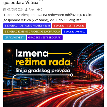
gospodara Vučića
07/08/2026
Alex
0
Tokom izvođenja radova na redovnom održavanju u Ulici
gospodara Vučića (Zvezdara), od 7. do 16. avgusta...
BEOGRAD - OSTALE GRADSKE VESTI
Beograd - Vesti Beograd
BEOGRAD IZMENE GRADSKOG SAOBRAĆAJA
Beogradske vesti
GRADSKE VESTI
GRADSKE VESTI BEOGRAD