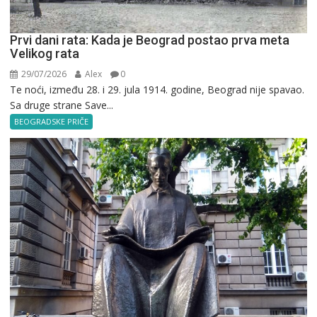
Prvi dani rata: Kada je Beograd postao prva meta
Velikog rata
29/07/2026
Alex
0
Te noći, između 28. i 29. jula 1914. godine, Beograd nije spavao.
Sa druge strane Save...
BEOGRADSKE PRIČE