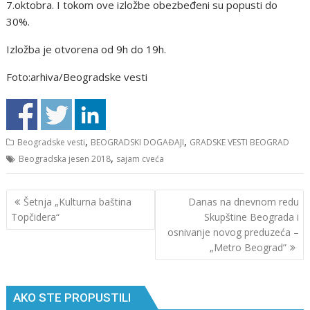
7.oktobra. I tokom ove izložbe obezbeđeni su popusti do
30%.
Izložba je otvorena od 9h do 19h.
Foto:arhiva/Beogradske vesti
,
,
Beogradske vesti
BEOGRADSKI DOGAĐAJI
GRADSKE VESTI BEOGRAD
,
Beogradska jesen 2018
sajam cveća
Кретање
Šetnja „Kulturna baština
Danas na dnevnom redu
чланка
Topčidera“
Skupštine Beograda i
osnivanje novog preduzeća –
„Metro Beograd”
AKO STE PROPUSTILI