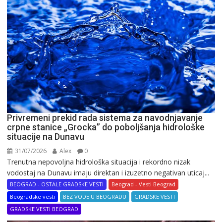
Privremeni prekid rada sistema za navodnjavanje
crpne stanice „Grocka” do poboljšanja hidrološke
situacije na Dunavu
31/07/2026
Alex
0
Trenutna nepovoljna hidrološka situacija i rekordno nizak
vodostaj na Dunavu imaju direktan i izuzetno negativan uticaj...
BEOGRAD - OSTALE GRADSKE VESTI
Beograd - Vesti Beograd
Beogradske vesti
BEZ VODE U BEOGRADU
GRADSKE VESTI
GRADSKE VESTI BEOGRAD