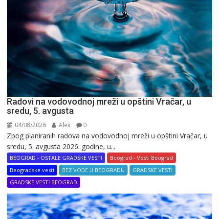
Radovi na vodovodnoj mreži u opštini Vračar, u
sredu, 5. avgusta
04/08/2026
Alex
0
Zbog planiranih radova na vodovodnoj mreži u opštini Vračar, u
sredu, 5. avgusta 2026. godine, u...
BEOGRAD - OSTALE GRADSKE VESTI
Beograd - Vesti Beograd
Beogradske vesti
BEZ VODE U BEOGRADU
GRADSKE VESTI
GRADSKE VESTI BEOGRAD