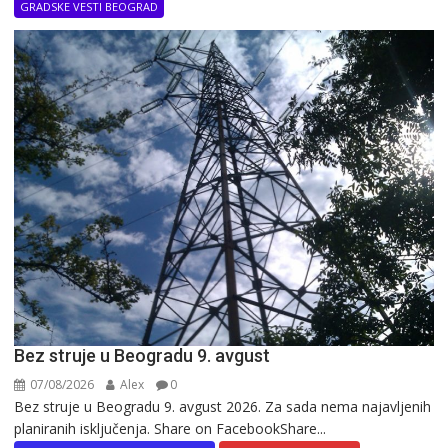
GRADSKE VESTI BEOGRAD
Bez struje u Beogradu 9. avgust
07/08/2026
Alex
0
Bez struje u Beogradu 9. avgust 2026. Za sada nema najavljenih
planiranih isključenja. Share on FacebookShare...