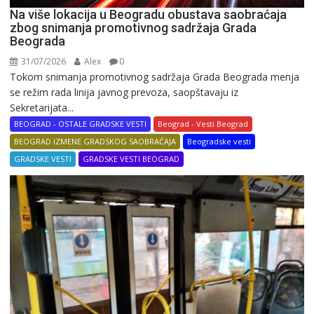
Na više lokacija u Beogradu obustava saobraćaja
zbog snimanja promotivnog sadržaja Grada
Beograda
31/07/2026
Alex
0
Tokom snimanja promotivnog sadržaja Grada Beograda menja
se režim rada linija javnog prevoza, saopštavaju iz
Sekretarijata...
BEOGRAD - OSTALE GRADSKE VESTI
Beograd - Vesti Beograd
BEOGRAD IZMENE GRADSKOG SAOBRAĆAJA
Beogradske vesti
GRADSKE VESTI
GRADSKE VESTI BEOGRAD