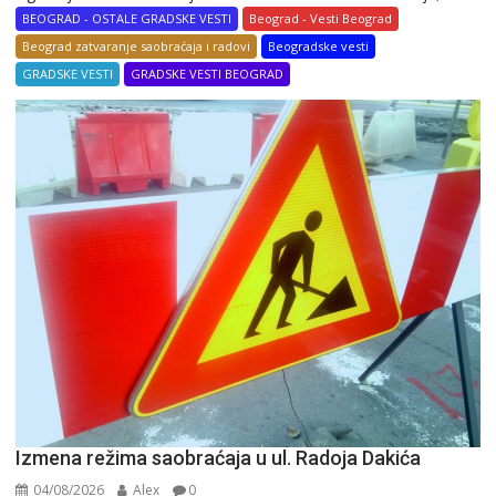
BEOGRAD - OSTALE GRADSKE VESTI
Beograd - Vesti Beograd
Beograd zatvaranje saobraćaja i radovi
Beogradske vesti
GRADSKE VESTI
GRADSKE VESTI BEOGRAD
Izmena režima saobraćaja u ul. Radoja Dakića
04/08/2026
Alex
0