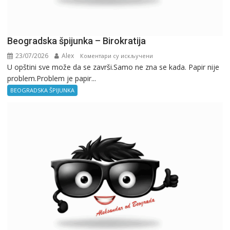
Beogradska špijunka – Birokratija
23/07/2026
Alex
на
Коментари су искључени
U opštini sve može da se završi.Samo ne zna se kada. Papir nije
Beogradska
problem.Problem je papir...
špijunka
–
BEOGRADSKA ŠPIJUNKA
Birokratija