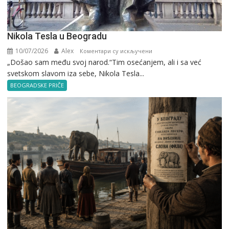
Nikola Tesla u Beogradu
10/07/2026
Alex
на
Коментари су искључени
„Došao sam među svoj narod.“Tim osećanjem, ali i sa već
Nikola
svetskom slavom iza sebe, Nikola Tesla...
Tesla
u
BEOGRADSKE PRIČE
Beogradu