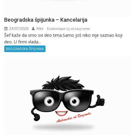
Beogradska špijunka – Kancelarija
23/07/2026
Alex
на
Коментари су искључени
Šef kaže da smo svi deo tima.Samo još niko nije saznao koji
Beogradska
deo. U firmi vlada...
špijunka
–
BEOGRADSKA ŠPIJUNKA
Kancelarija