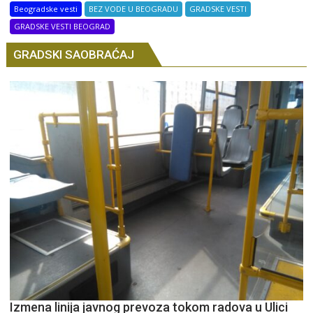
Beogradske vesti
BEZ VODE U BEOGRADU
GRADSKE VESTI
GRADSKE VESTI BEOGRAD
GRADSKI SAOBRAĆAJ
Izmena linija javnog prevoza tokom radova u Ulici