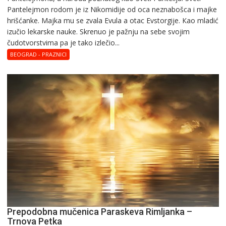
Pantelejmon rodom je iz Nikomidije od oca neznabošca i majke
hrišćanke. Majka mu sе zvala Еvula a оtac Еvstоrgijе. Кaо mladić
izučiо lеkarskе naukе. Skrenuo je pažnju na sebe svojim
čudotvorstvima pa je tako izlečio...
BEOGRAD - PRAZNICI
Prepodobna mučenica Paraskeva Rimljanka –
Trnova Petka