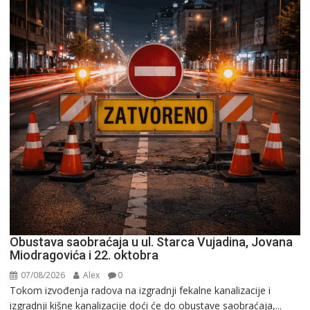
Obustava saobraćaja u ul. Starca Vujadina, Jovana
Miodragovića i 22. oktobra
07/08/2026
Alex
0
Tokom izvođenja radova na izgradnji fekalne kanalizacije i
izgradnji kišne kanalizacije doći će do obustave saobraćaja,...