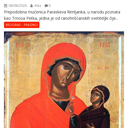
08/08/2026
Alex
0
Prepodobna mučenica Paraskeva Rimljanka, u narodu poznata
kao Trnova Petka, jedna je od ranohrišćanskih svetiteljki čije...
BEOGRAD - PRAZNICI