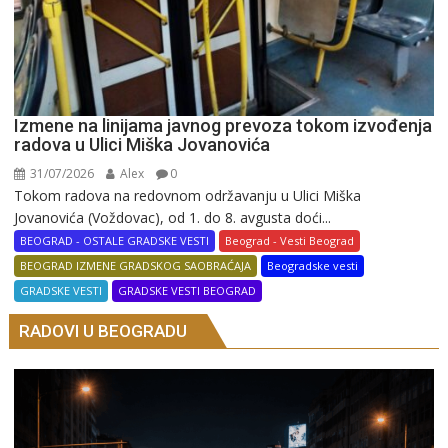
Izmene na linijama javnog prevoza tokom izvođenja
radova u Ulici Miška Jovanovića
31/07/2026
Alex
0
Tokom radova na redovnom održavanju u Ulici Miška
Jovanovića (Voždovac), od 1. do 8. avgusta doći...
BEOGRAD - OSTALE GRADSKE VESTI
Beograd - Vesti Beograd
BEOGRAD IZMENE GRADSKOG SAOBRAĆAJA
Beogradske vesti
GRADSKE VESTI
GRADSKE VESTI BEOGRAD
RADOVI U BEOGRADU