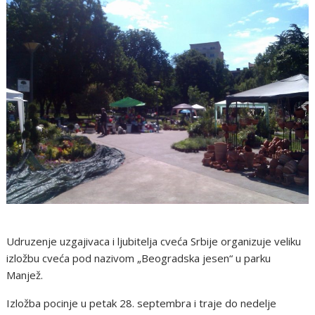
Udruzenje uzgajivaca i ljubitelja cveća Srbije organizuje veliku
izložbu cveća pod nazivom „Beogradska jesen“ u parku
Manjež.
Izložba pocinje u petak 28. septembra i traje do nedelje