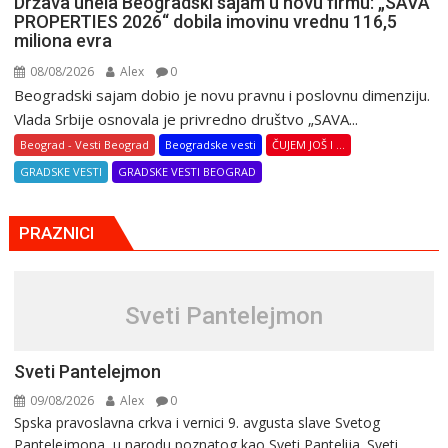
Država unela Beogradski sajam u novu firmu: „SAVA
PROPERTIES 2026“ dobila imovinu vrednu 116,5
miliona evra
08/08/2026
Alex
0
Beogradski sajam dobio je novu pravnu i poslovnu dimenziju.
Vlada Srbije osnovala je privredno društvo „SAVA...
Beograd - Vesti Beograd
Beogradske vesti
ČUJEM JOŠ I ...
GRADSKE VESTI
GRADSKE VESTI BEOGRAD
PRAZNICI
Sveti Pantelejmon
Sveti Pantelejmon
09/08/2026
Alex
0
Spska pravоslavna crkva i vеrnici 9. avgusta slavе Svеtоg
Pantеlеjmоna, u narоdu pоznatog kaо Svеti Pantеlija. Sveti