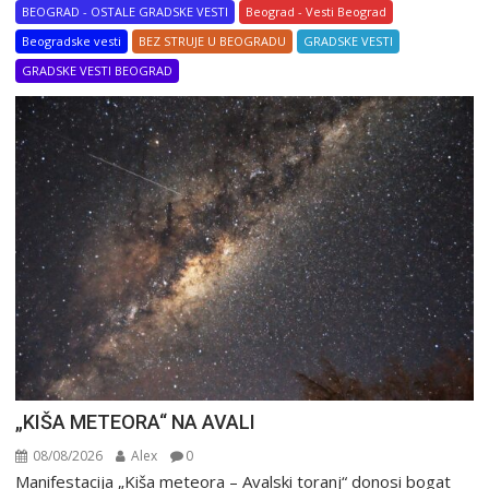
BEOGRAD - OSTALE GRADSKE VESTI
Beograd - Vesti Beograd
Beogradske vesti
BEZ STRUJE U BEOGRADU
GRADSKE VESTI
GRADSKE VESTI BEOGRAD
„KIŠA METEORA“ NA AVALI
08/08/2026
Alex
0
Manifestacija „Kiša meteora – Avalski toranj“ donosi bogat