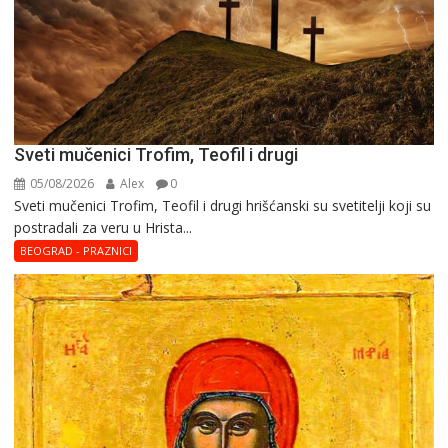
Sveti mučenici Trofim, Teofil i drugi
05/08/2026
Alex
0
Sveti mučenici Trofim, Teofil i drugi hrišćanski su svetitelji koji su
postradali za veru u Hrista...
BEOGRAD - PRAZNICI