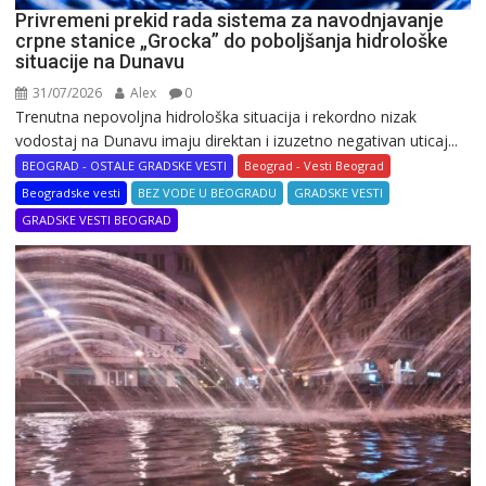
Privremeni prekid rada sistema za navodnjavanje
crpne stanice „Grocka” do poboljšanja hidrološke
situacije na Dunavu
31/07/2026
Alex
0
Trenutna nepovoljna hidrološka situacija i rekordno nizak
vodostaj na Dunavu imaju direktan i izuzetno negativan uticaj...
BEOGRAD - OSTALE GRADSKE VESTI
Beograd - Vesti Beograd
Beogradske vesti
BEZ VODE U BEOGRADU
GRADSKE VESTI
GRADSKE VESTI BEOGRAD