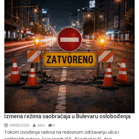
Izmena režima saobraćaja u Bulevaru oslobođenja
04/08/2026
Alex
0
Tokom izvođenja radova na redovnom održavanju ulica i
opštinskih puteva, koje izvodi JKP „Beograd put“, doći...