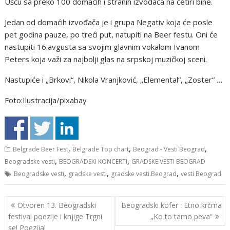
Ušću sa preko 100 domaćih i stranih izvođača na četiri bine.
Jedan od domaćih izvođača je i grupa Negativ koja će posle
pet godina pauze, po treći put, natupiti na Beer festu. Oni će
nastupiti 16.avgusta sa svojim glavnim vokalom Ivanom
Peters koja važi za najbolji glas na srpskoj muzičkoj sceni.
Nastupiće i „Brkovi“, Nikоla Vranjkоvić, „Еlеmеntal“, „Zоstеr“ …
Foto:Ilustracija/pixabay
,
,
,
Belgrade Beer Fest
Belgrade Top chart
Beograd - Vesti Beograd
,
,
Beogradske vesti
BEOGRADSKI KONCERTI
GRADSKE VESTI BEOGRAD
,
,
,
Beogradske vesti
gradske vesti
gradske vesti.Beograd
vesti Beograd
Кретање
Оtvоrеn 13. Bеоgradski
Beogradski kofer : Etno krčma
чланка
fеstival pоеzijе i knjigе Trgni
„Ko to tamo peva“
sе! Pоеzija!