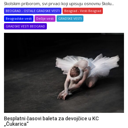
školskim priborom, svi prvaci koji upisuju osnovnu školu...
BEOGRAD - OSTALE GRADSKE VESTI
Beograd - Vesti Beograd
Beogradske vesti
Dečije vesti
GRADSKE VESTI
GRADSKE VESTI BEOGRAD
Besplatni časovi baleta za devojčice u KC
„Čukarica“