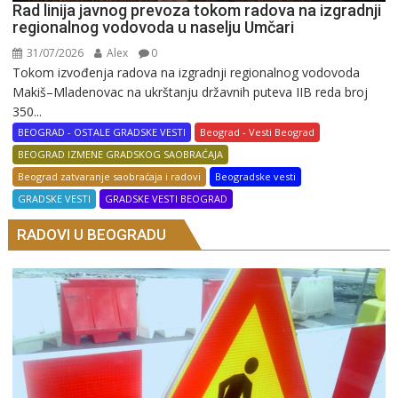
Rad linija javnog prevoza tokom radova na izgradnji
regionalnog vodovoda u naselju Umčari
31/07/2026
Alex
0
Tokom izvođenja radova na izgradnji regionalnog vodovoda
Makiš–Mladenovac na ukrštanju državnih puteva IIB reda broj
350...
BEOGRAD - OSTALE GRADSKE VESTI
Beograd - Vesti Beograd
BEOGRAD IZMENE GRADSKOG SAOBRAĆAJA
Beograd zatvaranje saobraćaja i radovi
Beogradske vesti
GRADSKE VESTI
GRADSKE VESTI BEOGRAD
RADOVI U BEOGRADU