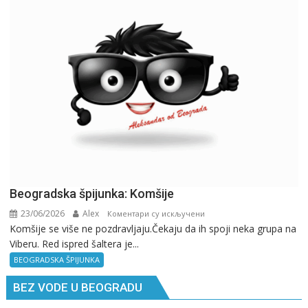
gde
si,
pitaj
GPS.
Beogradska špijunka: Komšije
23/06/2026
Alex
на
Коментари су искључени
Komšije se više ne pozdravljaju.Čekaju da ih spoji neka grupa na
Beogradska
Viberu. Red ispred šaltera je...
špijunka:
Komšije
BEOGRADSKA ŠPIJUNKA
BEZ VODE U BEOGRADU