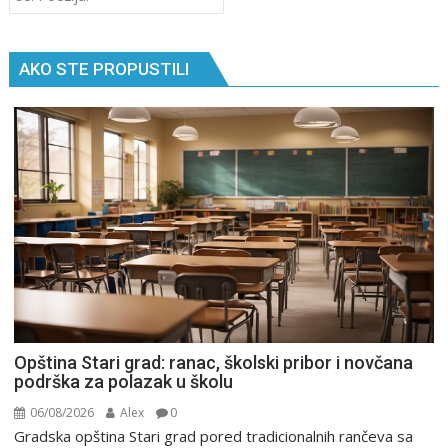
AKO STE PROPUSTILI
Opština Stari grad: ranac, školski pribor i novčana
podrška za polazak u školu
06/08/2026
Alex
0
Gradska opština Stari grad pored tradicionalnih rančeva sa