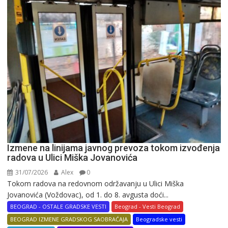
Izmene na linijama javnog prevoza tokom izvođenja
radova u Ulici Miška Jovanovića
31/07/2026
Alex
0
Tokom radova na redovnom održavanju u Ulici Miška
Jovanovića (Voždovac), od 1. do 8. avgusta doći...
BEOGRAD - OSTALE GRADSKE VESTI
Beograd - Vesti Beograd
BEOGRAD IZMENE GRADSKOG SAOBRAĆAJA
Beogradske vesti