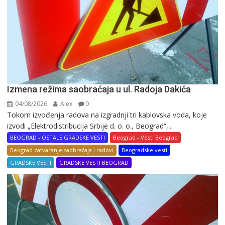
Izmena režima saobraćaja u ul. Radoja Dakića
04/08/2026
Alex
0
Tokom izvođenja radova na izgradnji tri kablovska voda, koje
izvodi „Elektrodistribucija Srbije d. o. o., Beograd“,...
BEOGRAD - OSTALE GRADSKE VESTI
Beograd - Vesti Beograd
Beograd zatvaranje saobraćaja i radovi
Beogradske vesti
GRADSKE VESTI
GRADSKE VESTI BEOGRAD