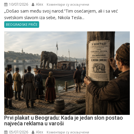
10/07/2026
Alex
на
Коментари су искључени
„Došao sam među svoj narod.“Tim osećanjem, ali i sa već
Nikola
svetskom slavom iza sebe, Nikola Tesla...
Tesla
u
BEOGRADSKE PRIČE
Beogradu
Prvi plakat u Beogradu: Kada je jedan slon postao
najveća reklama u varoši
05/07/2026
Alex
на
Коментари су искључени