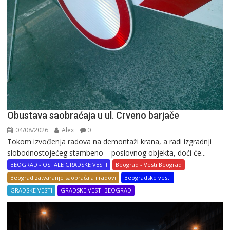
Obustava saobraćaja u ul. Crveno barjače
04/08/2026
Alex
0
Tokom izvođenja radova na demontaži krana, a radi izgradnji
slobodnostojećeg stambeno – poslovnog objekta, doći će...
BEOGRAD - OSTALE GRADSKE VESTI
Beograd - Vesti Beograd
Beograd zatvaranje saobraćaja i radovi
Beogradske vesti
GRADSKE VESTI
GRADSKE VESTI BEOGRAD