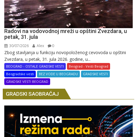
Radovi na vodovodnoj mreži u opštini Zvezdara, u
petak, 31. jula
30/07/2026
Alex
0
Zbog stavljanja u funkciju novopoloženog cevovoda u opštini
Zvezdara, u petak, 31. jula 2026. godine, u...
BEOGRAD - OSTALE GRADSKE VESTI
Beograd - Vesti Beograd
Beogradske vesti
BEZ VODE U BEOGRADU
GRADSKE VESTI
GRADSKE VESTI BEOGRAD
GRADSKI SAOBRAĆAJ