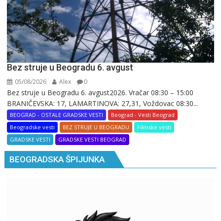
Bez struje u Beogradu 6. avgust
05/08/2026
Alex
0
Bez struje u Beogradu 6. avgust2026. Vračar 08:30 – 15:00
BRANIČEVSKA: 17, LAMARTINOVA: 27,31, Voždovac 08:30...
BEOGRAD - OSTALE GRADSKE VESTI
Beograd - Vesti Beograd
Beogradske vesti
BEZ STRUJE U BEOGRADU
Filmske vesti
GRADSKE VESTI
GRADSKE VESTI BEOGRAD
BEOGRADSKA ŠPIJUNKA