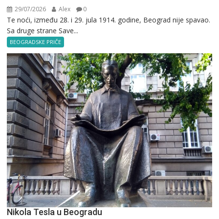
29/07/2026
Alex
0
Te noći, između 28. i 29. jula 1914. godine, Beograd nije spavao.
Sa druge strane Save...
BEOGRADSKE PRIČE
Nikola Tesla u Beogradu