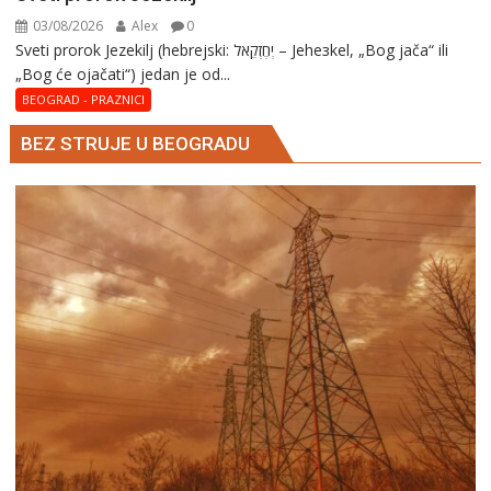
03/08/2026
Alex
0
Sveti prorok Jezekilj (hebrejski: יְחֶזְקֵאל – Jehезkel, „Bog jača“ ili
„Bog će ojačati“) jedan je od...
BEOGRAD - PRAZNICI
BEZ STRUJE U BEOGRADU