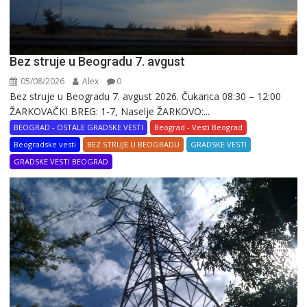
Bez struje u Beogradu 7. avgust
05/08/2026
Alex
0
Bez struje u Beogradu 7. avgust 2026. Čukarica 08:30 – 12:00
ŽARKOVAČKI BREG: 1-7, Naselje ŽARKOVO:...
BEOGRAD - OSTALE GRADSKE VESTI
Beograd - Vesti Beograd
Beogradske vesti
BEZ STRUJE U BEOGRADU
GRADSKE VESTI
GRADSKE VESTI BEOGRAD