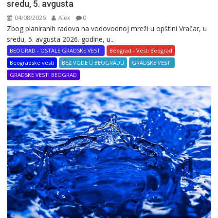
sredu, 5. avgusta
04/08/2026
Alex
0
Zbog planiranih radova na vodovodnoj mreži u opštini Vračar, u
sredu, 5. avgusta 2026. godine, u...
BEOGRAD - OSTALE GRADSKE VESTI
Beograd - Vesti Beograd
Beogradske vesti
BEZ VODE U BEOGRADU
GRADSKE VESTI
GRADSKE VESTI BEOGRAD