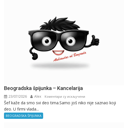
Beogradska špijunka – Kancelarija
23/07/2026
Alex
на
Коментари су искључени
Šef kaže da smo svi deo tima.Samo još niko nije saznao koji
Beogradska
deo. U firmi vlada...
špijunka
–
BEOGRADSKA ŠPIJUNKA
Kancelarija