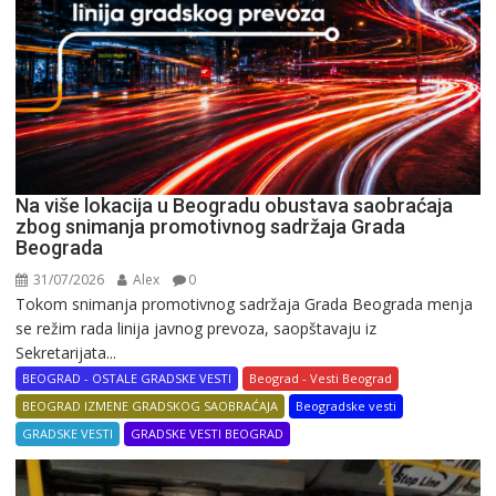
Na više lokacija u Beogradu obustava saobraćaja
zbog snimanja promotivnog sadržaja Grada
Beograda
31/07/2026
Alex
0
Tokom snimanja promotivnog sadržaja Grada Beograda menja
se režim rada linija javnog prevoza, saopštavaju iz
Sekretarijata...
BEOGRAD - OSTALE GRADSKE VESTI
Beograd - Vesti Beograd
BEOGRAD IZMENE GRADSKOG SAOBRAĆAJA
Beogradske vesti
GRADSKE VESTI
GRADSKE VESTI BEOGRAD