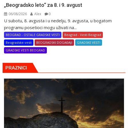
„Beogradsko leto“ za 8. i 9. avgust
06/08/2026
Alex
0
U subotu, 8. avgusta i u nedelju, 9. avgusta, u bogatom
programu posetioci mogu uživati na...
BEOGRAD - OSTALE GRADSKE VESTI
Beograd - Vesti Beograd
Beogradske vesti
BEOGRADSKI DOGAĐAJI
GRADSKE VESTI
GRADSKE VESTI BEOGRAD
PRAZNICI