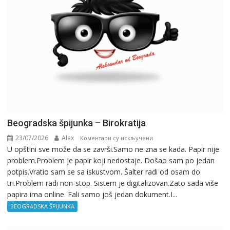
Beogradska špijunka – Birokratija
23/07/2026
Alex
на
Коментари су искључени
U opštini sve može da se završi.Samo ne zna se kada. Papir nije
Beogradska
problem.Problem je papir koji nedostaje. Došao sam po jedan
špijunka
potpis.Vratio sam se sa iskustvom. Šalter radi od osam do
–
tri.Problem radi non-stop. Sistem je digitalizovan.Zato sada više
Birokratija
papira ima online. Fali samo još jedan dokument.I...
BEOGRADSKA ŠPIJUNKA