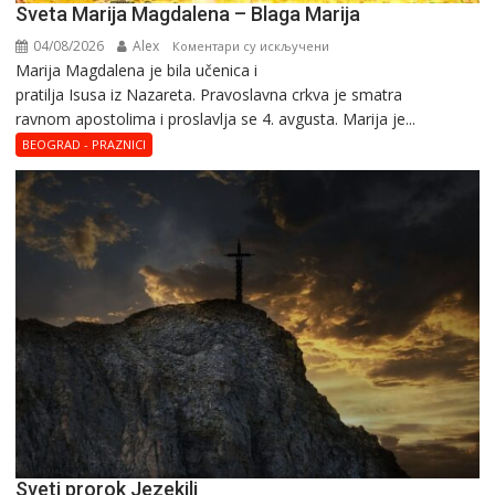
Sveta Marija Magdalena – Blaga Marija
04/08/2026
Alex
на
Коментари су искључени
Marija Magdalena je bila učenica i
Sveta
pratilja Isusa iz Nazareta. Pravoslavna crkva je smatra
Marija
ravnom apostolima i proslavlja se 4. avgusta. Marija je...
Magdalena
–
BEOGRAD - PRAZNICI
Blaga
Marija
Sveti prorok Jezekilj