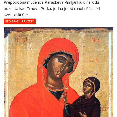
Prepodobna mučenica Paraskeva Rimljanka, u narodu
poznata kao Trnova Petka, jedna je od ranohrišćanskih
svetiteljki čije...
BEOGRAD - PRAZNICI