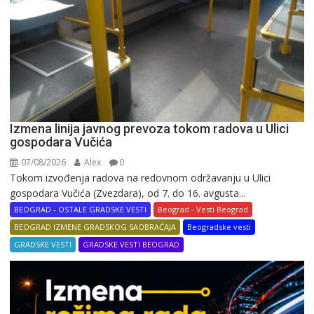
Izmena linija javnog prevoza tokom radova u Ulici
gospodara Vučića
07/08/2026
Alex
0
Tokom izvođenja radova na redovnom održavanju u Ulici
gospodara Vučića (Zvezdara), od 7. do 16. avgusta...
BEOGRAD - OSTALE GRADSKE VESTI
Beograd - Vesti Beograd
BEOGRAD IZMENE GRADSKOG SAOBRAĆAJA
Beogradske vesti
GRADSKE VESTI
GRADSKE VESTI BEOGRAD