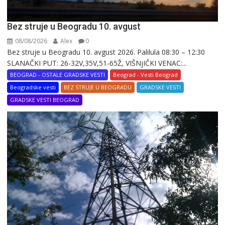
Bez struje u Beogradu 10. avgust
08/08/2026
Alex
0
Bez struje u Beogradu 10. avgust 2026. Palilula 08:30 – 12:30
SLANAČKI PUT: 26-32V,35V,51-65Ž, VIŠNjIČKI VENAC:...
BEOGRAD - OSTALE GRADSKE VESTI
Beograd - Vesti Beograd
Beogradske vesti
BEZ STRUJE U BEOGRADU
GRADSKE VESTI
GRADSKE VESTI BEOGRAD