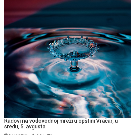
pitaj
GPS.
Radovi na vodovodnoj mreži u opštini Vračar, u
sredu, 5. avgusta