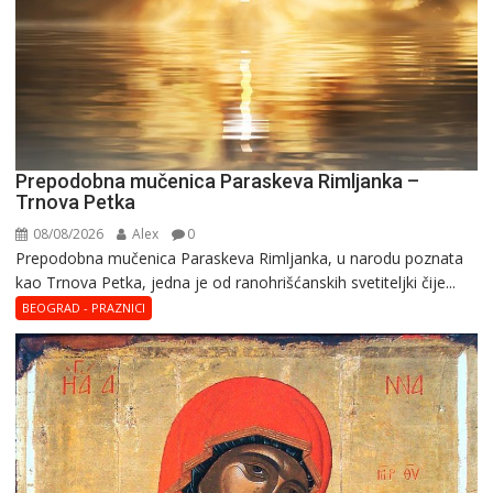
Prepodobna mučenica Paraskeva Rimljanka –
Trnova Petka
08/08/2026
Alex
0
Prepodobna mučenica Paraskeva Rimljanka, u narodu poznata
kao Trnova Petka, jedna je od ranohrišćanskih svetiteljki čije...
BEOGRAD - PRAZNICI