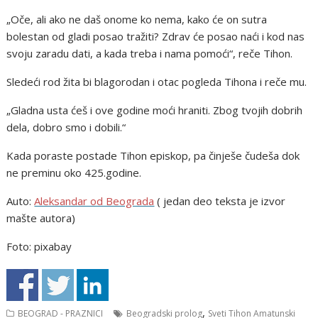
„Oče, ali ako ne daš onome ko nema, kako će on sutra
bolestan od gladi posao tražiti? Zdrav će posao naći i kod nas
svoju zaradu dati, a kada treba i nama pomoći“, reče Tihon.
Sledeći rod žita bi blagorodan i otac pogleda Tihona i reče mu.
„Gladna usta ćeš i ove godine moći hraniti. Zbog tvojih dobrih
dela, dobro smo i dobili.“
Kada poraste postade Tihon episkop, pa činješe čudeša dok
ne preminu oko 425.godine.
Auto:
Aleksandar od Beograda
( jedan deo teksta je izvor
mašte autora)
Foto: pixabay
,
BEOGRAD - PRAZNICI
Beogradski prolog
Sveti Tihon Amatunski