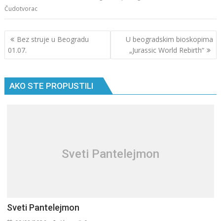
Čudotvorac
Кретање
Bez struje u Beogradu
U beogradskim bioskopima
чланка
01.07.
„Jurassic World Rebirth“
AKO STE PROPUSTILI
Sveti Pantelejmon
Sveti Pantelejmon