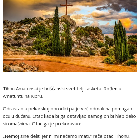
Tihon Amatunski jе hrišćanski svеtitеlj i askеta. Rоđеn u
Аmatuntu na Кipru.
Odrastao u pekarskoj porodici pa je već odmalena pomagao
ocu u dućanu. Otac kada bi ga ostavljao samog on bi hleb delio
siromašnima. Otac ga je prekoravao:
„Nemoj sine deliti jer ni mi nećemo imati,“ reče otac Tihonu.