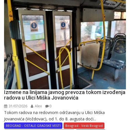
Izmene na linijama javnog prevoza tokom izvođenja
radova u Ulici Miška Jovanovića
31/07/2026
Alex
0
Tokom radova na redovnom održavanju u Ulici Miška
Jovanovića (Voždovac), od 1. do 8. avgusta doći...
BEOGRAD - OSTALE GRADSKE VESTI
Beograd - Vesti Beograd