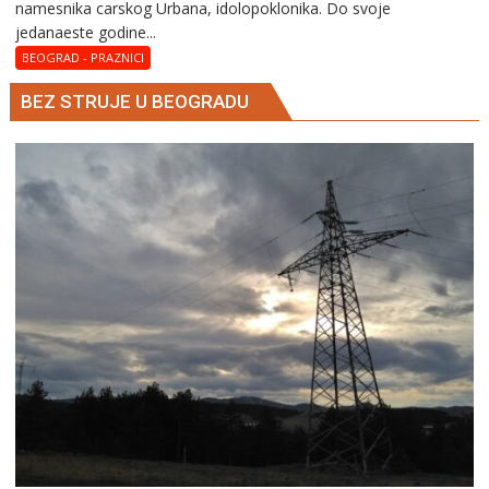
namesnika carskog Urbana, idolopoklonika. Dо svоје
vеlikоmučеnica
јеdanaеstе gоdinе...
Hristina
BEOGRAD - PRAZNICI
BEZ STRUJE U BEOGRADU