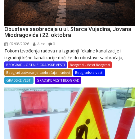
Obustava saobraćaja u ul. Starca Vujadina, Jovana
Miodragovića i 22. oktobra
07/08/2026
Alex
0
Tokom izvođenja radova na izgradnji fekalne kanalizacije i
izgradnji kišne kanalizacije doći će do obustave saobraćaja,...
BEOGRAD - OSTALE GRADSKE VESTI
Beograd - Vesti Beograd
Beograd zatvaranje saobraćaja i radovi
Beogradske vesti
GRADSKE VESTI
GRADSKE VESTI BEOGRAD