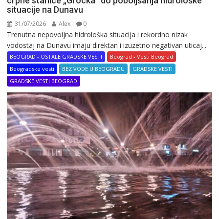
crpne stanice „Grocka” do poboljšanja hidrološke
situacije na Dunavu
31/07/2026
Alex
0
Trenutna nepovoljna hidrološka situacija i rekordno nizak
vodostaj na Dunavu imaju direktan i izuzetno negativan uticaj...
BEOGRAD - OSTALE GRADSKE VESTI
Beograd - Vesti Beograd
Beogradske vesti
BEZ VODE U BEOGRADU
GRADSKE VESTI
GRADSKE VESTI BEOGRAD