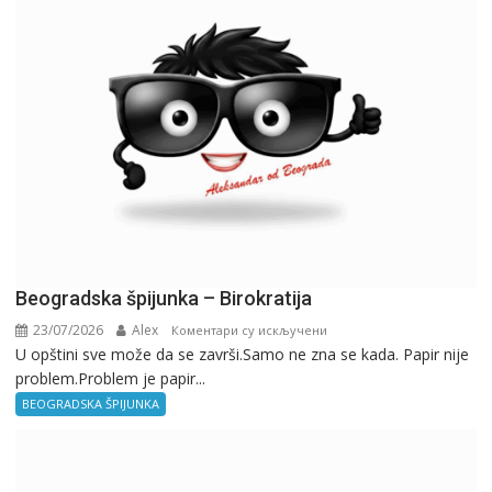
Beogradska špijunka – Birokratija
23/07/2026
Alex
на
Коментари су искључени
U opštini sve može da se završi.Samo ne zna se kada. Papir nije
Beogradska
problem.Problem je papir...
špijunka
–
BEOGRADSKA ŠPIJUNKA
Birokratija