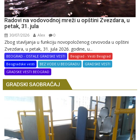
Radovi na vodovodnoj mreži u opštini Zvezdara, u
petak, 31. jula
30/07/2026
Alex
0
Zbog stavljanja u funkciju novopoloženog cevovoda u opštini
Zvezdara, u petak, 31. jula 2026. godine, u...
BEOGRAD - OSTALE GRADSKE VESTI
Beograd - Vesti Beograd
Beogradske vesti
BEZ VODE U BEOGRADU
GRADSKE VESTI
GRADSKE VESTI BEOGRAD
GRADSKI SAOBRAĆAJ