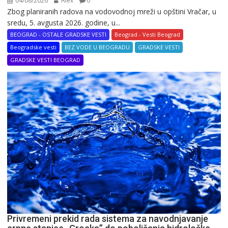
04/08/2026
Alex
0
Zbog planiranih radova na vodovodnoj mreži u opštini Vračar, u
sredu, 5. avgusta 2026. godine, u...
BEOGRAD - OSTALE GRADSKE VESTI
Beograd - Vesti Beograd
Beogradske vesti
BEZ VODE U BEOGRADU
GRADSKE VESTI
GRADSKE VESTI BEOGRAD
Privremeni prekid rada sistema za navodnjavanje