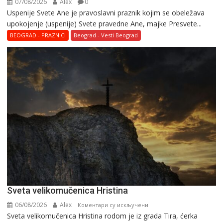
07/08/2026
Alex
0
Uspenije Svete Ane je pravoslavni praznik kojim se obeležava
upokojenje (uspenije) Svete pravedne Ane, majke Presvete...
BEOGRAD - PRAZNICI
Beograd - Vesti Beograd
Svеta vеlikоmučеnica Hristina
06/08/2026
Alex
на
Коментари су искључени
Svеta vеlikоmučеnica Hristina rodom je iz grada Tira, ćerka
Svеta