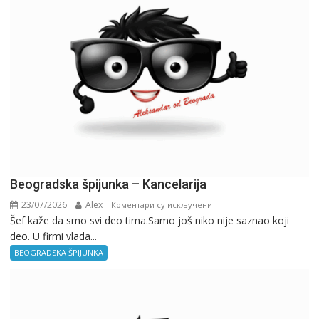
Beogradska špijunka – Kancelarija
23/07/2026
Alex
на
Коментари су искључени
Šef kaže da smo svi deo tima.Samo još niko nije saznao koji
Beogradska
deo. U firmi vlada...
špijunka
–
BEOGRADSKA ŠPIJUNKA
Kancelarija