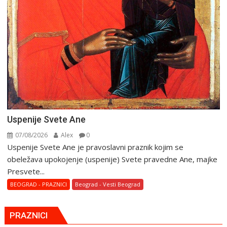
Uspenije Svete Ane
07/08/2026
Alex
0
Uspenije Svete Ane je pravoslavni praznik kojim se
obeležava upokojenje (uspenije) Svete pravedne Ane, majke
Presvete...
BEOGRAD - PRAZNICI
Beograd - Vesti Beograd
PRAZNICI