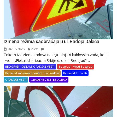
Izmena režima saobraćaja u ul. Radoja Dakića
04/08/2026
Alex
0
Tokom izvođenja radova na izgradnji tri kablovska voda, koje
izvodi „Elektrodistribucija Srbije d. o. o., Beograd“,...
BEOGRAD - OSTALE GRADSKE VESTI
Beograd - Vesti Beograd
Beograd zatvaranje saobraćaja i radovi
Beogradske vesti
GRADSKE VESTI
GRADSKE VESTI BEOGRAD