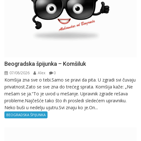
Beogradska špijunka – Komšiluk
07/08/2026
Alex
0
Komšija zna sve o tebi.Samo se pravi da pita. U zgradi svi čuvaju
privatnost.Zato se sve zna do trećeg sprata. Komšija kaže: „Ne
mešam se ja.“To je uvod u mešanje. Upravnik zgrade rešava
probleme.Najčešće tako što ih prosledi sledećem upravniku.
Neko buši u nedelju ujutru.Svi znaju ko je.On...
BEOGRADSKA ŠPIJUNKA