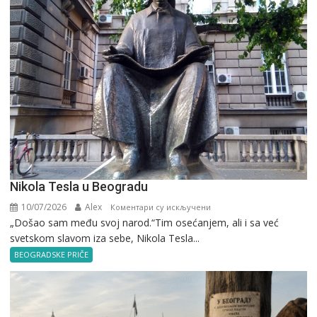
Nikola Tesla u Beogradu
10/07/2026
Alex
на
Коментари су искључени
„Došao sam među svoj narod.“Tim osećanjem, ali i sa već
Nikola
svetskom slavom iza sebe, Nikola Tesla...
Tesla
u
BEOGRADSKE PRIČE
Beogradu