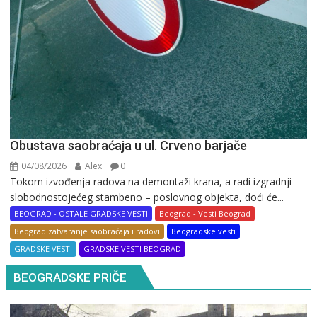
Obustava saobraćaja u ul. Crveno barjače
04/08/2026
Alex
0
Tokom izvođenja radova na demontaži krana, a radi izgradnji
slobodnostojećeg stambeno – poslovnog objekta, doći će...
BEOGRAD - OSTALE GRADSKE VESTI
Beograd - Vesti Beograd
Beograd zatvaranje saobraćaja i radovi
Beogradske vesti
GRADSKE VESTI
GRADSKE VESTI BEOGRAD
BEOGRADSKE PRIČE