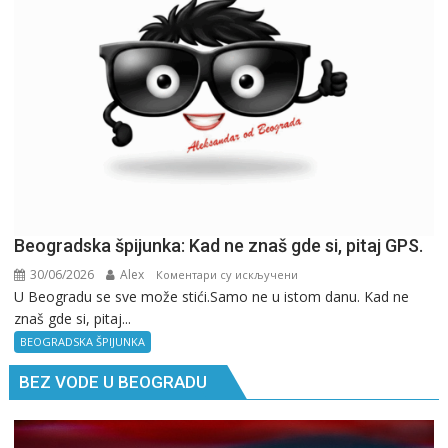
Beogradska špijunka: Kad ne znaš gde si, pitaj GPS.
30/06/2026
Alex
на
Коментари су искључени
U Beogradu se sve može stići.Samo ne u istom danu. Kad ne
Beogradska
znaš gde si, pitaj...
špijunka:
Kad
BEOGRADSKA ŠPIJUNKA
ne
BEZ VODE U BEOGRADU
znaš
gde
si,