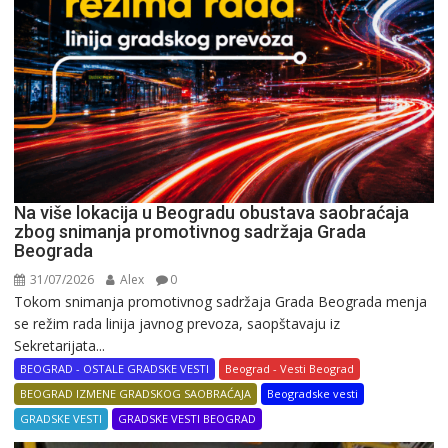
Na više lokacija u Beogradu obustava saobraćaja
zbog snimanja promotivnog sadržaja Grada
Beograda
31/07/2026
Alex
0
Tokom snimanja promotivnog sadržaja Grada Beograda menja
se režim rada linija javnog prevoza, saopštavaju iz
Sekretarijata...
BEOGRAD - OSTALE GRADSKE VESTI
Beograd - Vesti Beograd
BEOGRAD IZMENE GRADSKOG SAOBRAĆAJA
Beogradske vesti
GRADSKE VESTI
GRADSKE VESTI BEOGRAD