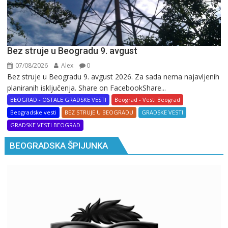
Bez struje u Beogradu 9. avgust
07/08/2026
Alex
0
Bez struje u Beogradu 9. avgust 2026. Za sada nema najavljenih
planiranih isključenja. Share on FacebookShare...
BEOGRAD - OSTALE GRADSKE VESTI
Beograd - Vesti Beograd
Beogradske vesti
BEZ STRUJE U BEOGRADU
GRADSKE VESTI
GRADSKE VESTI BEOGRAD
BEOGRADSKA ŠPIJUNKA