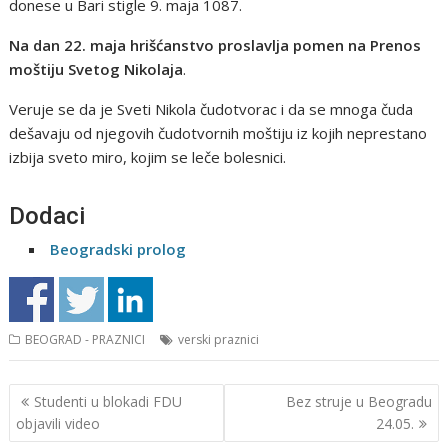
donese u Bari stigle 9. maja 1087.
Na dan 22. maja hrišćanstvo proslavlja pomen na Prenos
moštiju Svetog Nikolaja
.
Veruje se da je Sveti Nikola čudotvorac i da se mnoga čuda
dešavaju od njegovih čudotvornih moštiju iz kojih neprestano
izbija sveto miro, kojim se leče bolesnici.
Dodaci
Beogradski prolog
BEOGRAD - PRAZNICI
verski praznici
Кретање
Studenti u blokadi FDU
Bez struje u Beogradu
чланка
objavili video
24.05.