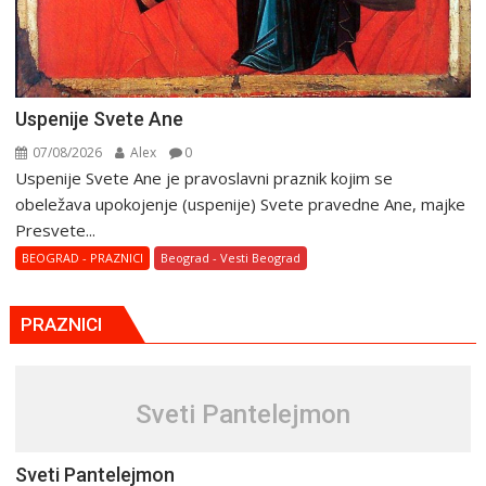
Uspenije Svete Ane
07/08/2026
Alex
0
Uspenije Svete Ane je pravoslavni praznik kojim se
obeležava upokojenje (uspenije) Svete pravedne Ane, majke
Presvete...
BEOGRAD - PRAZNICI
Beograd - Vesti Beograd
PRAZNICI
Sveti Pantelejmon
Sveti Pantelejmon