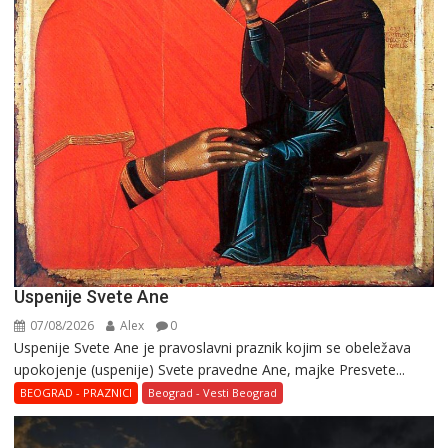
Uspenije Svete Ane
07/08/2026
Alex
0
Uspenije Svete Ane je pravoslavni praznik kojim se obeležava
upokojenje (uspenije) Svete pravedne Ane, majke Presvete...
BEOGRAD - PRAZNICI
Beograd - Vesti Beograd