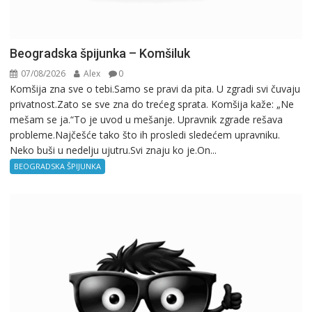
Beogradska špijunka – Komšiluk
07/08/2026
Alex
0
Komšija zna sve o tebi.Samo se pravi da pita. U zgradi svi čuvaju
privatnost.Zato se sve zna do trećeg sprata. Komšija kaže: „Ne
mešam se ja.“To je uvod u mešanje. Upravnik zgrade rešava
probleme.Najčešće tako što ih prosledi sledećem upravniku.
Neko buši u nedelju ujutru.Svi znaju ko je.On...
BEOGRADSKA ŠPIJUNKA