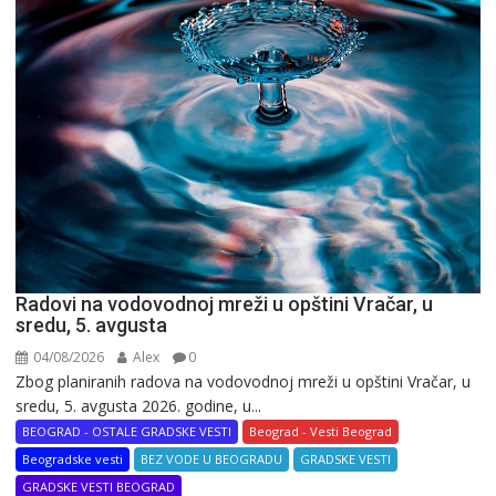
Radovi na vodovodnoj mreži u opštini Vračar, u
sredu, 5. avgusta
04/08/2026
Alex
0
Zbog planiranih radova na vodovodnoj mreži u opštini Vračar, u
sredu, 5. avgusta 2026. godine, u...
BEOGRAD - OSTALE GRADSKE VESTI
Beograd - Vesti Beograd
Beogradske vesti
BEZ VODE U BEOGRADU
GRADSKE VESTI
GRADSKE VESTI BEOGRAD