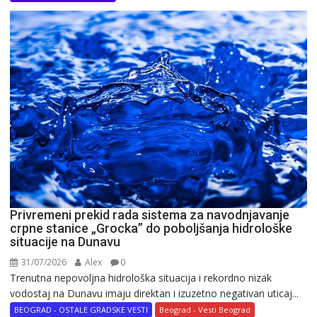
Privremeni prekid rada sistema za navodnjavanje
crpne stanice „Grocka” do poboljšanja hidrološke
situacije na Dunavu
31/07/2026
Alex
0
Trenutna nepovoljna hidrološka situacija i rekordno nizak
vodostaj na Dunavu imaju direktan i izuzetno negativan uticaj...
BEOGRAD - OSTALE GRADSKE VESTI
Beograd - Vesti Beograd