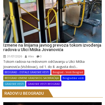
Izmene na linijama javnog prevoza tokom izvođenja
radova u Ulici Miška Jovanovića
31/07/2026
Alex
0
Tokom radova na redovnom održavanju u Ulici Miška
Jovanovića (Voždovac), od 1. do 8. avgusta doći...
BEOGRAD - OSTALE GRADSKE VESTI
Beograd - Vesti Beograd
BEOGRAD IZMENE GRADSKOG SAOBRAĆAJA
Beogradske vesti
GRADSKE VESTI
GRADSKE VESTI BEOGRAD
RADOVI U BEOGRADU