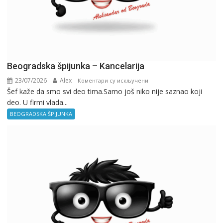
Beogradska špijunka – Kancelarija
23/07/2026
Alex
на
Коментари су искључени
Šef kaže da smo svi deo tima.Samo još niko nije saznao koji
Beogradska
deo. U firmi vlada...
špijunka
–
BEOGRADSKA ŠPIJUNKA
Kancelarija