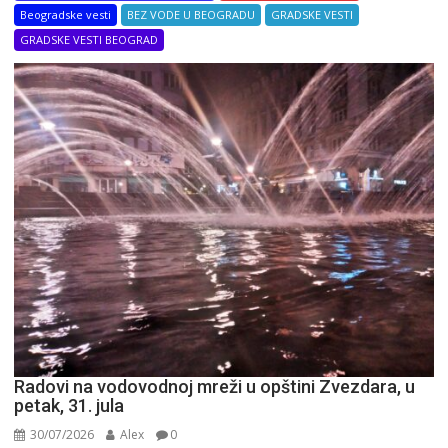
Beogradske vesti
BEZ VODE U BEOGRADU
GRADSKE VESTI
GRADSKE VESTI BEOGRAD
Radovi na vodovodnoj mreži u opštini Zvezdara, u
petak, 31. jula
30/07/2026
Alex
0