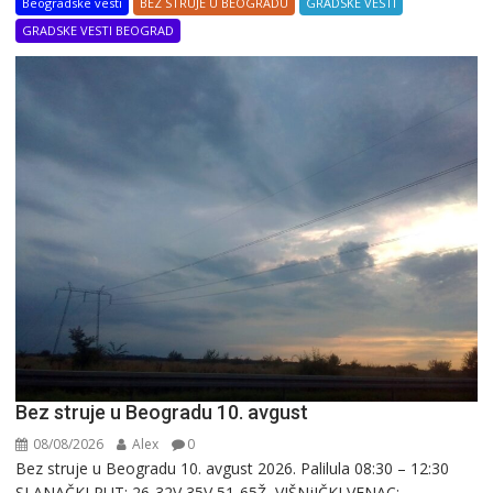
Beogradske vesti
BEZ STRUJE U BEOGRADU
GRADSKE VESTI
GRADSKE VESTI BEOGRAD
Bez struje u Beogradu 10. avgust
08/08/2026
Alex
0
Bez struje u Beogradu 10. avgust 2026. Palilula 08:30 – 12:30
SLANAČKI PUT: 26-32V,35V,51-65Ž, VIŠNjIČKI VENAC:...