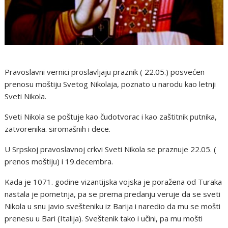
Pravoslavni vernici proslavljaju praznik ( 22.05.) posvećen
prenosu moštiju Svetog Nikolaja, poznato u narodu kao letnji
Sveti Nikola.
Sveti Nikola se poštuje kao čudotvorac i kao zaštitnik putnika,
zatvorenika. siromašnih i dece.
U Srpskoj pravoslavnoj crkvi Sveti Nikola se praznuje 22.05. (
prenos moštiju) i 19.decembra.
Kada je 1071. godine vizantijska vojska je poražena od Turaka
nastala je pometnja, pa se prema predanju veruje da se sveti
Nikola u snu javio svešteniku iz Barija i naredio da mu se mošti
prenesu u Bari (Italija). Sveštenik tako i učini, pa mu mošti