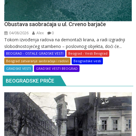
Obustava saobraćaja u ul. Crveno barjače
04/08/2026
Alex
0
Tokom izvođenja radova na demontaži krana, a radi izgradnji
slobodnostojećeg stambeno – poslovnog objekta, doći će...
BEOGRAD - OSTALE GRADSKE VESTI
Beograd - Vesti Beograd
Beograd zatvaranje saobraćaja i radovi
Beogradske vesti
GRADSKE VESTI
GRADSKE VESTI BEOGRAD
BEOGRADSKE PRIČE