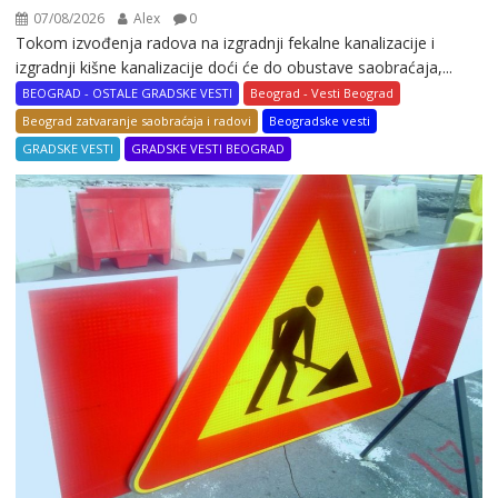
07/08/2026
Alex
0
Tokom izvođenja radova na izgradnji fekalne kanalizacije i
izgradnji kišne kanalizacije doći će do obustave saobraćaja,...
BEOGRAD - OSTALE GRADSKE VESTI
Beograd - Vesti Beograd
Beograd zatvaranje saobraćaja i radovi
Beogradske vesti
GRADSKE VESTI
GRADSKE VESTI BEOGRAD