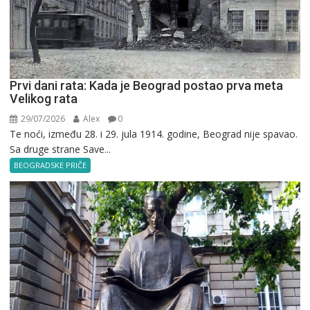
Prvi dani rata: Kada je Beograd postao prva meta
Velikog rata
29/07/2026
Alex
0
Te noći, između 28. i 29. jula 1914. godine, Beograd nije spavao.
Sa druge strane Save...
BEOGRADSKE PRIČE