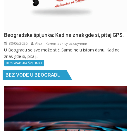
Beogradska špijunka: Kad ne znaš gde si, pitaj GPS.
30/06/2026
Alex
на
Коментари су искључени
U Beogradu se sve može stići.Samo ne u istom danu. Kad ne
Beogradska
znaš gde si, pitaj...
špijunka:
Kad
BEOGRADSKA ŠPIJUNKA
ne
BEZ VODE U BEOGRADU
znaš
gde
si,
pitaj
GPS.