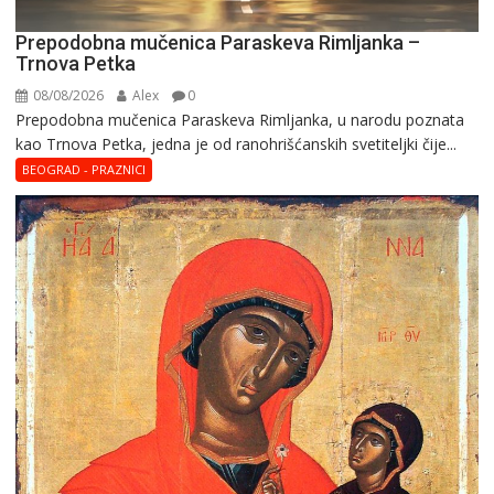
Prepodobna mučenica Paraskeva Rimljanka –
Trnova Petka
08/08/2026
Alex
0
Prepodobna mučenica Paraskeva Rimljanka, u narodu poznata
kao Trnova Petka, jedna je od ranohrišćanskih svetiteljki čije...
BEOGRAD - PRAZNICI