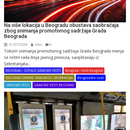
Na više lokacija u Beogradu obustava saobraćaja
zbog snimanja promotivnog sadržaja Grada
Beograda
31/07/2026
Alex
0
Tokom snimanja promotivnog sadržaja Grada Beograda menja
se režim rada linija javnog prevoza, saopštavaju iz
Sekretarijata...
BEOGRAD - OSTALE GRADSKE VESTI
Beograd - Vesti Beograd
BEOGRAD IZMENE GRADSKOG SAOBRAĆAJA
Beogradske vesti
GRADSKE VESTI
GRADSKE VESTI BEOGRAD