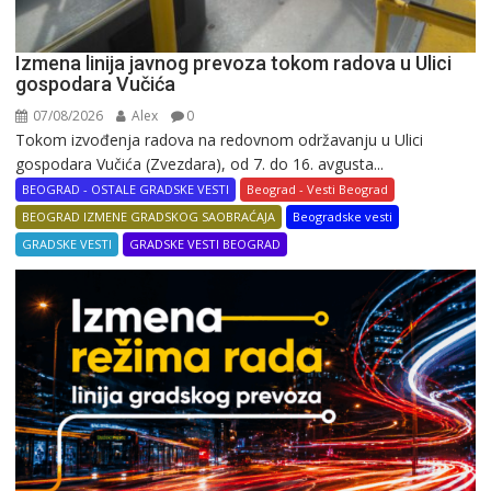
Izmena linija javnog prevoza tokom radova u Ulici
gospodara Vučića
07/08/2026
Alex
0
Tokom izvođenja radova na redovnom održavanju u Ulici
gospodara Vučića (Zvezdara), od 7. do 16. avgusta...
BEOGRAD - OSTALE GRADSKE VESTI
Beograd - Vesti Beograd
BEOGRAD IZMENE GRADSKOG SAOBRAĆAJA
Beogradske vesti
GRADSKE VESTI
GRADSKE VESTI BEOGRAD