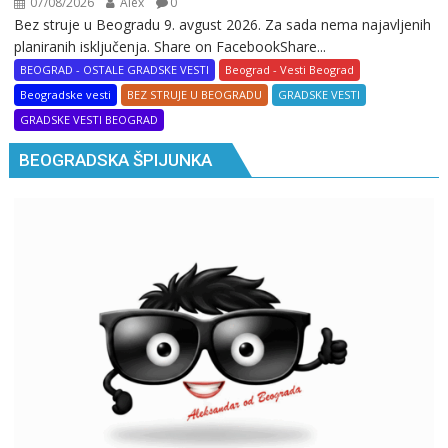
07/08/2026
Alex
0
Bez struje u Beogradu 9. avgust 2026. Za sada nema najavljenih
planiranih isključenja. Share on FacebookShare...
BEOGRAD - OSTALE GRADSKE VESTI
Beograd - Vesti Beograd
Beogradske vesti
BEZ STRUJE U BEOGRADU
GRADSKE VESTI
GRADSKE VESTI BEOGRAD
BEOGRADSKA ŠPIJUNKA