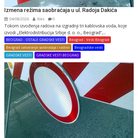
Izmena režima saobraćaja u ul. Radoja Dakića
04/08/2026
Alex
0
Tokom izvođenja radova na izgradnji tri kablovska voda, koje
izvodi „Elektrodistribucija Srbije d. o. o., Beograd“,...
BEOGRAD - OSTALE GRADSKE VESTI
Beograd - Vesti Beograd
Beograd zatvaranje saobraćaja i radovi
Beogradske vesti
GRADSKE VESTI
GRADSKE VESTI BEOGRAD