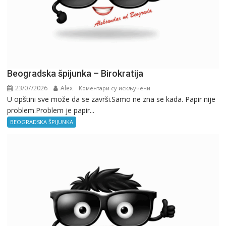
Beogradska špijunka – Birokratija
23/07/2026
Alex
на
Коментари су искључени
U opštini sve može da se završi.Samo ne zna se kada. Papir nije
Beogradska
problem.Problem je papir...
špijunka
–
BEOGRADSKA ŠPIJUNKA
Birokratija