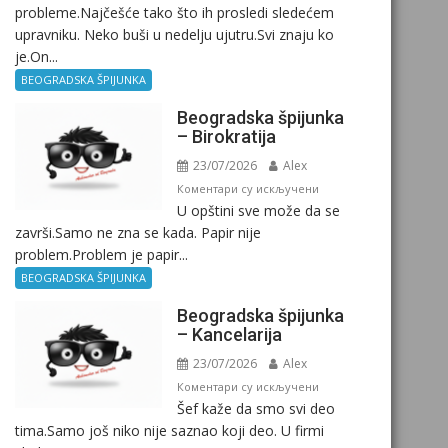
probleme.Najčešće tako što ih prosledi sledećem
upravniku. Neko buši u nedelju ujutru.Svi znaju ko
je.On...
BEOGRADSKA ŠPIJUNKA
Beogradska špijunka
– Birokratija
23/07/2026
Alex
на
Коментари су искључени
U opštini sve može da se
Beogradska
završi.Samo ne zna se kada. Papir nije
špijunka
problem.Problem je papir...
–
Birokratija
BEOGRADSKA ŠPIJUNKA
Beogradska špijunka
– Kancelarija
23/07/2026
Alex
на
Коментари су искључени
Šef kaže da smo svi deo
Beogradska
tima.Samo još niko nije saznao koji deo. U firmi
špijunka