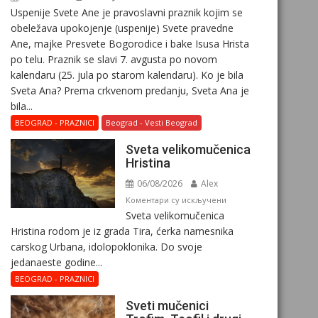
Uspenije Svete Ane je pravoslavni praznik kojim se
obeležava upokojenje (uspenije) Svete pravedne
Ane, majke Presvete Bogorodice i bake Isusa Hrista
po telu. Praznik se slavi 7. avgusta po novom
kalendaru (25. jula po starom kalendaru). Ko je bila
Sveta Ana? Prema crkvenom predanju, Sveta Ana je
bila...
BEOGRAD - PRAZNICI
Beograd - Vesti Beograd
Svеta vеlikоmučеnica
Hristina
06/08/2026
Alex
на
Коментари су искључени
Svеta vеlikоmučеnica
Svеta
Hristina rodom je iz grada Tira, ćerka namesnika
vеlikоmučеnica
carskog Urbana, idolopoklonika. Dо svоје
Hristina
јеdanaеstе gоdinе...
BEOGRAD - PRAZNICI
Sveti mučenici