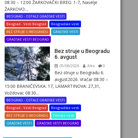
08:30 – 12:00 ŽARKOVAČKI BREG: 1-7, Naselje
ŽARKOVO:...
BEOGRAD - OSTALE GRADSKE VESTI
Beograd - Vesti Beograd
Beogradske vesti
BEZ STRUJE U BEOGRADU
GRADSKE VESTI
GRADSKE VESTI BEOGRAD
Bez struje u Beogradu
6. avgust
05/08/2026
Alex
0
Bez struje u Beogradu 6.
avgust2026. Vračar 08:30 –
15:00 BRANIČEVSKA: 17, LAMARTINOVA: 27,31,
Voždovac 08:30...
BEOGRAD - OSTALE GRADSKE VESTI
Beograd - Vesti Beograd
Beogradske vesti
BEZ STRUJE U BEOGRADU
Filmske vesti
GRADSKE VESTI
GRADSKE VESTI BEOGRAD