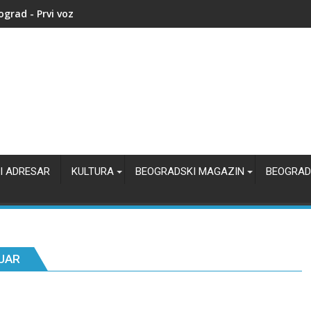
e nastala i razvijala se Francuska kao velika evropska sila?
I ADRESAR
KULTURA
BEOGRADSKI MAGAZIN
BEOGRAD
UAR