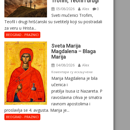
Trofim, Teofil i drugi
05/08/2026
Alex
0
Sveti mučenici Trofim,
Teofil i drugi hrišćanski su svetitelji koji su postradali
za veru u Hrista...
BEOGRAD - PRAZNICI
Sveta Marija
Magdalena – Blaga
Marija
04/08/2026
Alex
на
Коментари су искључени
Marija Magdalena je bila
Sveta
učenica i
Marija
pratilja Isusa iz Nazareta. P
Magdalena
ravoslavna crkva je smatra
–
ravnom apostolima i
Blaga
proslavlja se 4. avgusta. Marija je...
Marija
BEOGRAD - PRAZNICI