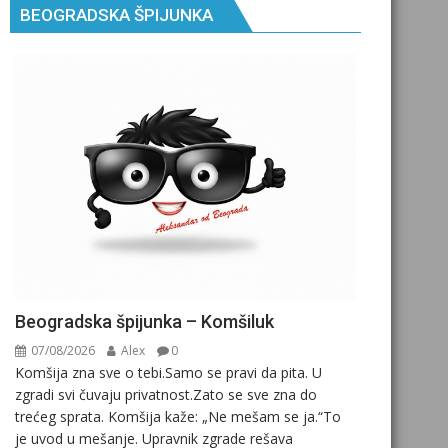
BEOGRADSKA ŠPIJUNKA
Beogradska špijunka – Komšiluk
07/08/2026
Alex
0
Komšija zna sve o tebi.Samo se pravi da pita. U
zgradi svi čuvaju privatnost.Zato se sve zna do
trećeg sprata. Komšija kaže: „Ne mešam se ja.“To
je uvod u mešanje. Upravnik zgrade rešava