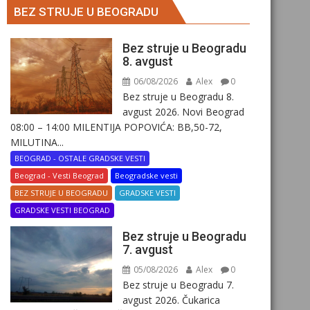
BEZ STRUJE U BEOGRADU
Bez struje u Beogradu
8. avgust
06/08/2026
Alex
0
Bez struje u Beogradu 8.
avgust 2026. Novi Beograd
08:00 – 14:00 MILENTIJA POPOVIĆA: BB,50-72,
MILUTINA...
BEOGRAD - OSTALE GRADSKE VESTI
Beograd - Vesti Beograd
Beogradske vesti
BEZ STRUJE U BEOGRADU
GRADSKE VESTI
GRADSKE VESTI BEOGRAD
Bez struje u Beogradu
7. avgust
05/08/2026
Alex
0
Bez struje u Beogradu 7.
avgust 2026. Čukarica