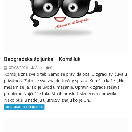
Beogradska špijunka – Komšiluk
07/08/2026
Alex
0
Komšija zna sve o tebi.Samo se pravi da pita. U zgradi svi čuvaju
privatnost.Zato se sve zna do trećeg sprata. Komšija kaže: „Ne
mešam se ja.“To je uvod u mešanje. Upravnik zgrade rešava
probleme.Najčešće tako što ih prosledi sledećem upravniku.
Neko buši u nedelju ujutru.Svi znaju ko je.On...
BEOGRADSKA ŠPIJUNKA