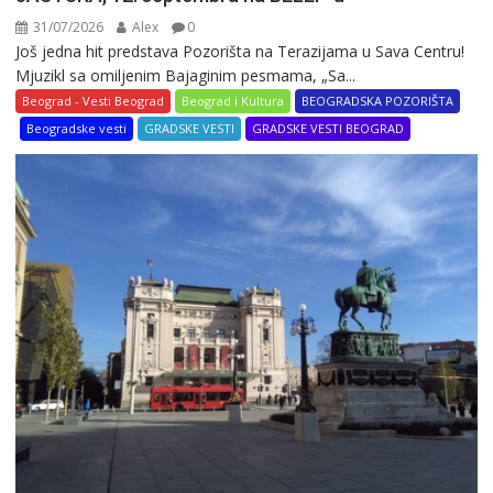
31/07/2026
Alex
0
Još jedna hit predstava Pozorišta na Terazijama u Sava Centru!
Mjuzikl sa omiljenim Bajaginim pesmama, „Sa...
Beograd - Vesti Beograd
Beograd i Kultura
BEOGRADSKA POZORIŠTA
Beogradske vesti
GRADSKE VESTI
GRADSKE VESTI BEOGRAD