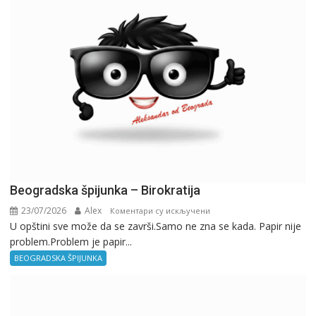
Beogradska špijunka – Birokratija
23/07/2026
Alex
на
Коментари су искључени
U opštini sve može da se završi.Samo ne zna se kada. Papir nije
Beogradska
problem.Problem je papir...
špijunka
–
BEOGRADSKA ŠPIJUNKA
Birokratija