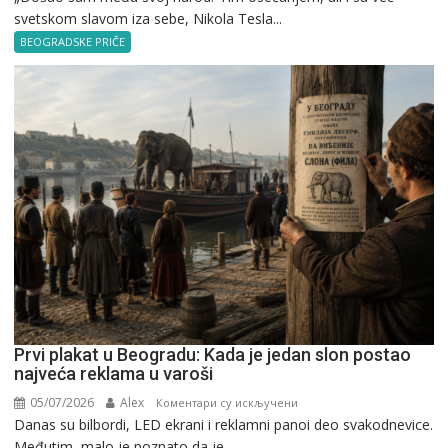
svetskom slavom iza sebe, Nikola Tesla...
Tesla
u
BEOGRADSKE PRIČE
Beogradu
Prvi plakat u Beogradu: Kada je jedan slon postao
najveća reklama u varoši
05/07/2026
Alex
на
Коментари су искључени
Danas su bilbordi, LED ekrani i reklamni panoi deo svakodnevice.
Prvi
Međutim, malo je poznato da je...
plakat