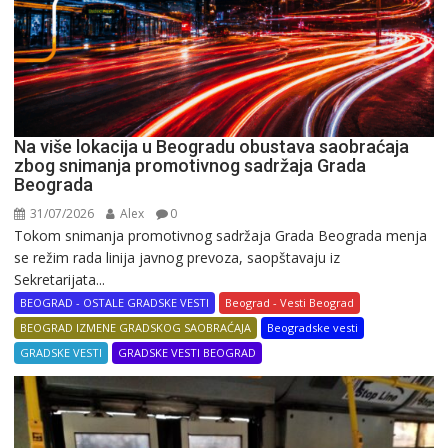
Na više lokacija u Beogradu obustava saobraćaja
zbog snimanja promotivnog sadržaja Grada
Beograda
31/07/2026
Alex
0
Tokom snimanja promotivnog sadržaja Grada Beograda menja
se režim rada linija javnog prevoza, saopštavaju iz
Sekretarijata...
BEOGRAD - OSTALE GRADSKE VESTI
Beograd - Vesti Beograd
BEOGRAD IZMENE GRADSKOG SAOBRAĆAJA
Beogradske vesti
GRADSKE VESTI
GRADSKE VESTI BEOGRAD