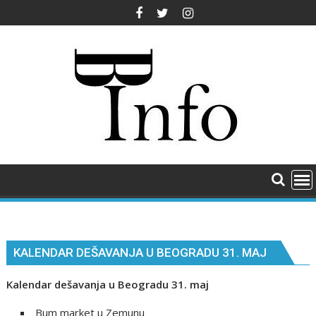
Skip
to
content
KALENDAR DEŠAVANJA U BEOGRADU 31. MAJ
Kalendar dešavanja u Beogradu 31. maj
Bum market u Zemunu