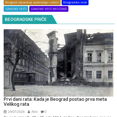
Beograd zatvaranje saobraćaja i radovi
Beogradske vesti
GRADSKE VESTI
GRADSKE VESTI BEOGRAD
BEOGRADSKE PRIČE
Prvi dani rata: Kada je Beograd postao prva meta
Velikog rata
29/07/2026
Alex
0