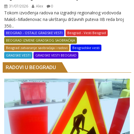
31/07/2026
Alex
0
Tokom izvođenja radova na izgradnji regionalnog vodovoda
Makiš–Mladenovac na ukrštanju državnih puteva IIB reda broj
350...
BEOGRAD - OSTALE GRADSKE VESTI
Beograd - Vesti Beograd
BEOGRAD IZMENE GRADSKOG SAOBRAĆAJA
Beograd zatvaranje saobraćaja i radovi
Beogradske vesti
GRADSKE VESTI
GRADSKE VESTI BEOGRAD
RADOVI U BEOGRADU