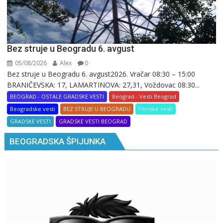
Bez struje u Beogradu 6. avgust
05/08/2026
Alex
0
Bez struje u Beogradu 6. avgust2026. Vračar 08:30 – 15:00
BRANIČEVSKA: 17, LAMARTINOVA: 27,31, Voždovac 08:30...
BEOGRAD - OSTALE GRADSKE VESTI
Beograd - Vesti Beograd
Beogradske vesti
BEZ STRUJE U BEOGRADU
Filmske vesti
GRADSKE VESTI
GRADSKE VESTI BEOGRAD
BEOGRADSKA ŠPIJUNKA