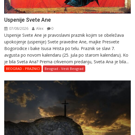
Uspenije Svete Ane
07/08/2026
Alex
0
Uspenije Svete Ane je pravoslavni praznik kojim se obeležava
upokojenje (uspenije) Svete pravedne Ane, majke Presvete
Bogorodice i bake Isusa Hrista po telu. Praznik se slavi 7.
avgusta po novom kalendaru (25. jula po starom kalendaru). Ko
je bila Sveta Ana? Prema crkvenom predanju, Sveta Ana je bila...
BEOGRAD - PRAZNICI
Beograd - Vesti Beograd