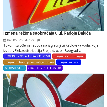
Izmena režima saobraćaja u ul. Radoja Dakića
04/08/2026
Alex
0
Tokom izvođenja radova na izgradnji tri kablovska voda, koje
izvodi „Elektrodistribucija Srbije d. o. o., Beograd“,...
BEOGRAD - OSTALE GRADSKE VESTI
Beograd - Vesti Beograd
Beograd zatvaranje saobraćaja i radovi
Beogradske vesti
GRADSKE VESTI
GRADSKE VESTI BEOGRAD