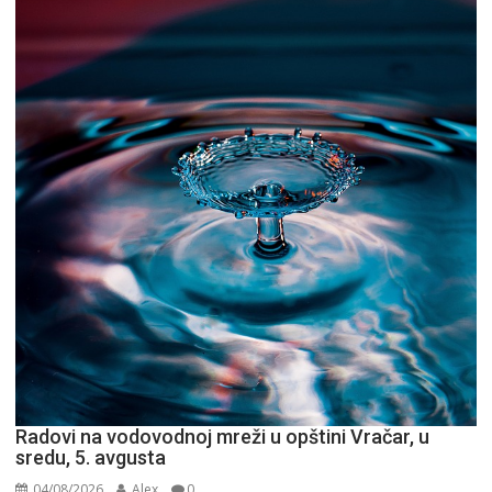
GPS.
Radovi na vodovodnoj mreži u opštini Vračar, u
sredu, 5. avgusta
04/08/2026
Alex
0