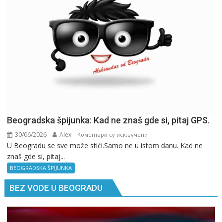
Beogradska špijunka: Kad ne znaš gde si, pitaj GPS.
30/06/2026
Alex
на
Коментари су искључени
U Beogradu se sve može stići.Samo ne u istom danu. Kad ne
Beogradska
znaš gde si, pitaj...
špijunka:
Kad
BEOGRADSKA ŠPIJUNKA
ne
BEZ VODE U BEOGRADU
znaš
gde
si,
pitaj