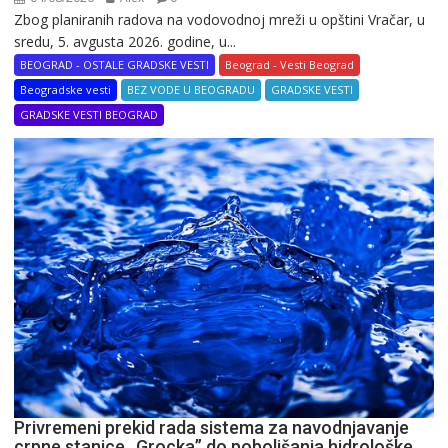
Zbog planiranih radova na vodovodnoj mreži u opštini Vračar, u
sredu, 5. avgusta 2026. godine, u...
BEOGRAD - OSTALE GRADSKE VESTI
Beograd - Vesti Beograd
Beogradske vesti
BEZ VODE U BEOGRADU
GRADSKE VESTI
GRADSKE VESTI BEOGRAD
Privremeni prekid rada sistema za navodnjavanje
crpne stanice „Grocka” do poboljšanja hidrološke