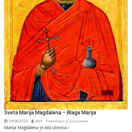
Sveta Marija Magdalena – Blaga Marija
04/08/2026
Alex
на
Коментари су искључени
Marija Magdalena je bila učenica i
Sveta