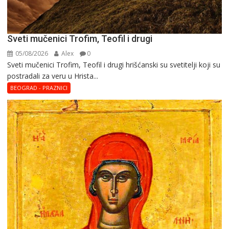
Sveti mučenici Trofim, Teofil i drugi
05/08/2026
Alex
0
Sveti mučenici Trofim, Teofil i drugi hrišćanski su svetitelji koji su
postradali za veru u Hrista...
BEOGRAD - PRAZNICI