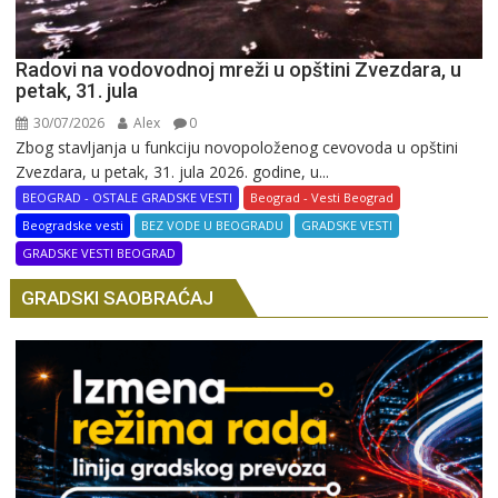
Radovi na vodovodnoj mreži u opštini Zvezdara, u
petak, 31. jula
30/07/2026
Alex
0
Zbog stavljanja u funkciju novopoloženog cevovoda u opštini
Zvezdara, u petak, 31. jula 2026. godine, u...
BEOGRAD - OSTALE GRADSKE VESTI
Beograd - Vesti Beograd
Beogradske vesti
BEZ VODE U BEOGRADU
GRADSKE VESTI
GRADSKE VESTI BEOGRAD
GRADSKI SAOBRAĆAJ