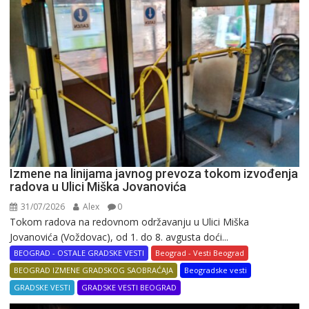
Izmene na linijama javnog prevoza tokom izvođenja
radova u Ulici Miška Jovanovića
31/07/2026
Alex
0
Tokom radova na redovnom održavanju u Ulici Miška
Jovanovića (Voždovac), od 1. do 8. avgusta doći...
BEOGRAD - OSTALE GRADSKE VESTI
Beograd - Vesti Beograd
BEOGRAD IZMENE GRADSKOG SAOBRAĆAJA
Beogradske vesti
GRADSKE VESTI
GRADSKE VESTI BEOGRAD