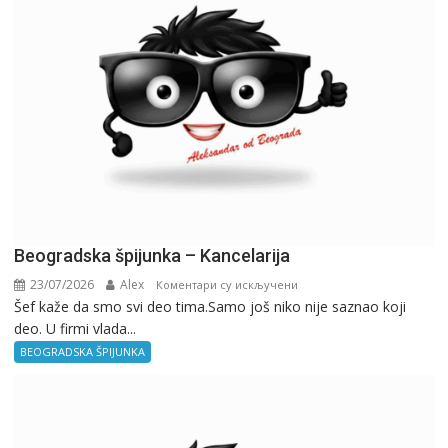
Beogradska špijunka – Kancelarija
23/07/2026
Alex
на
Коментари су искључени
Šef kaže da smo svi deo tima.Samo još niko nije saznao koji
Beogradska
deo. U firmi vlada...
špijunka
–
BEOGRADSKA ŠPIJUNKA
Kancelarija