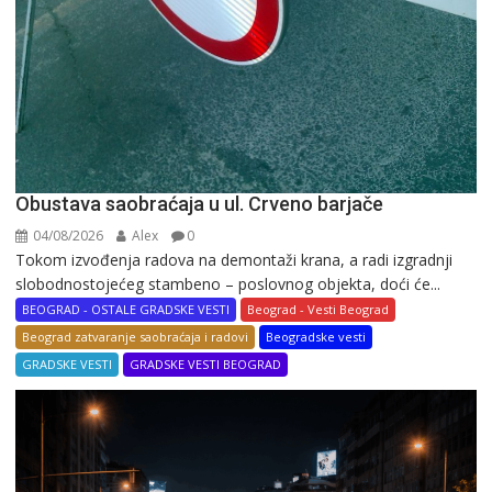
Obustava saobraćaja u ul. Crveno barjače
04/08/2026
Alex
0
Tokom izvođenja radova na demontaži krana, a radi izgradnji
slobodnostojećeg stambeno – poslovnog objekta, doći će...
BEOGRAD - OSTALE GRADSKE VESTI
Beograd - Vesti Beograd
Beograd zatvaranje saobraćaja i radovi
Beogradske vesti
GRADSKE VESTI
GRADSKE VESTI BEOGRAD