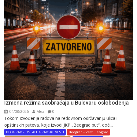
Izmena režima saobraćaja u Bulevaru oslobođenja
04/08/2026
Alex
0
Tokom izvođenja radova na redovnom održavanju ulica i
opštinskih puteva, koje izvodi JKP „Beograd put“, doći...
BEOGRAD - OSTALE GRADSKE VESTI
Beograd - Vesti Beograd