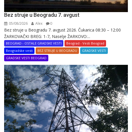
Bez struje u Beogradu 7. avgust
05/08/2026
Alex
0
Bez struje u Beogradu 7. avgust 2026. Čukarica 08:30 – 12:00
ŽARKOVAČKI BREG: 1-7, Naselje ŽARKOVO:...
BEOGRAD - OSTALE GRADSKE VESTI
Beograd - Vesti Beograd
Beogradske vesti
BEZ STRUJE U BEOGRADU
GRADSKE VESTI
GRADSKE VESTI BEOGRAD