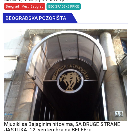
u
Beograd - Vesti Beograd
BEOGRADSKE PRIČE
Beogradu:
BEOGRADSKA POZORIŠTA
Kada
je
jedan
slon
postao
najveća
reklama
u
varoši
Mjuzikl sa Bajaginim hitovima, SA DRUGE STRANE
JASTUKA, 12. septembra na BELEF-u