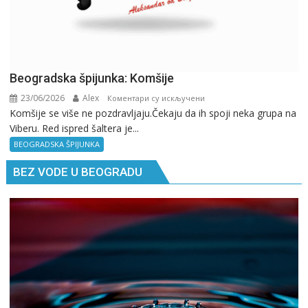
Beogradska špijunka: Komšije
23/06/2026
Alex
на
Коментари су искључени
Komšije se više ne pozdravljaju.Čekaju da ih spoji neka grupa na
Beogradska
Viberu. Red ispred šaltera je...
špijunka:
Komšije
BEOGRADSKA ŠPIJUNKA
BEZ VODE U BEOGRADU