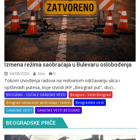
Izmena režima saobraćaja u Bulevaru oslobođenja
04/08/2026
Alex
0
Tokom izvođenja radova na redovnom održavanju ulica i
opštinskih puteva, koje izvodi JKP „Beograd put“, doći...
BEOGRAD - OSTALE GRADSKE VESTI
Beograd - Vesti Beograd
Beograd zatvaranje saobraćaja i radovi
Beogradske vesti
GRADSKE VESTI
GRADSKE VESTI BEOGRAD
BEOGRADSKE PRIČE