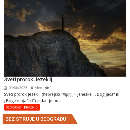
Marija
Sveti prorok Jezekilj
03/08/2026
Alex
0
Sveti prorok Jezekilj (hebrejski: יְחֶזְקֵאל – Jehезkel, „Bog jača“ ili
„Bog će ojačati“) jedan je od...
BEOGRAD - PRAZNICI
BEZ STRUJE U BEOGRADU