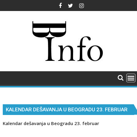
Skip
to
content
KALENDAR DEŠAVANJA U BEOGRADU 23. FEBRUAR
Kalendar dešavanja u Beogradu 23. februar