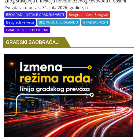
Zbog stavljanja u funkciju novopoloženog cevovoda u opštini
Zvezdara, u petak, 31. jula 2026. godine, u...
BEOGRAD - OSTALE GRADSKE VESTI
Beograd - Vesti Beograd
Beogradske vesti
BEZ VODE U BEOGRADU
GRADSKE VESTI
GRADSKE VESTI BEOGRAD
GRADSKI SAOBRAĆAJ