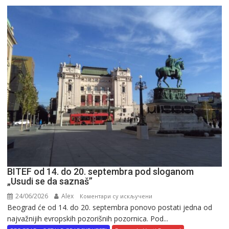
BITEF od 14. do 20. septembra pod sloganom
„Usudi se da saznaš”
24/06/2026
Alex
на
Коментари су искључени
Beograd će od 14. do 20. septembra ponovo postati jedna od
BITEF
najvažnijih evropskih pozorišnih pozornica. Pod...
od