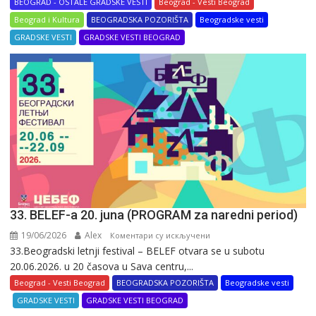
14.
BEOGRAD - OSTALE GRADSKE VESTI
Beograd - Vesti Beograd
do
Beograd i Kultura
BEOGRADSKA POZORIŠTA
Beogradske vesti
20.
GRADSKE VESTI
GRADSKE VESTI BEOGRAD
septembra
pod
sloganom
„Usudi
se
da
saznaš”
33. BELEF-a 20. juna (PROGRAM za naredni period)
19/06/2026
Alex
на
Коментари су искључени
33.Beogradski letnji festival – BELEF otvara se u subotu
33.
20.06.2026. u 20 časova u Sava centru,...
BELEF-
a
Beograd - Vesti Beograd
BEOGRADSKA POZORIŠTA
Beogradske vesti
20.
GRADSKE VESTI
GRADSKE VESTI BEOGRAD
juna