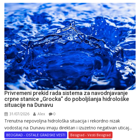
Privremeni prekid rada sistema za navodnjavanje
crpne stanice „Grocka” do poboljšanja hidrološke
situacije na Dunavu
31/07/2026
Alex
0
Trenutna nepovoljna hidrološka situacija i rekordno nizak
vodostaj na Dunavu imaju direktan i izuzetno negativan uticaj...
BEOGRAD - OSTALE GRADSKE VESTI
Beograd - Vesti Beograd