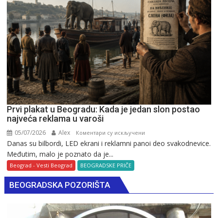
Prvi plakat u Beogradu: Kada je jedan slon postao
najveća reklama u varoši
05/07/2026
Alex
на
Коментари су искључени
Danas su bilbordi, LED ekrani i reklamni panoi deo svakodnevice.
Prvi
Međutim, malo je poznato da je...
plakat
u
Beograd - Vesti Beograd
BEOGRADSKE PRIČE
Beogradu:
BEOGRADSKA POZORIŠTA
Kada
je
jedan
slon