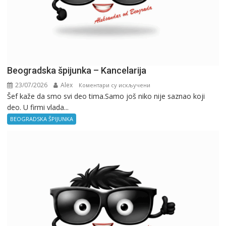
Beogradska špijunka – Kancelarija
23/07/2026
Alex
на
Коментари су искључени
Šef kaže da smo svi deo tima.Samo još niko nije saznao koji
Beogradska
deo. U firmi vlada...
špijunka
–
BEOGRADSKA ŠPIJUNKA
Kancelarija