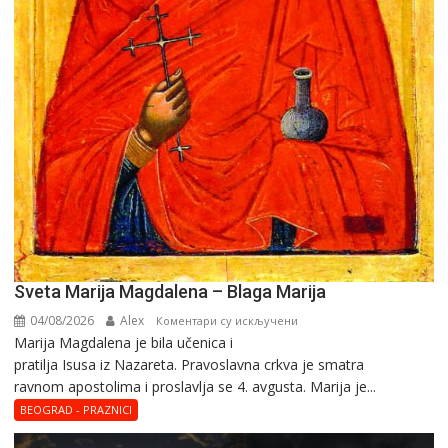
Sveta Marija Magdalena – Blaga Marija
04/08/2026
Alex
на
Коментари су искључени
Marija Magdalena je bila učenica i
Sveta
pratilja Isusa iz Nazareta. Pravoslavna crkva je smatra
Marija
ravnom apostolima i proslavlja se 4. avgusta. Marija je...
Magdalena
–
BEOGRAD - PRAZNICI
Blaga