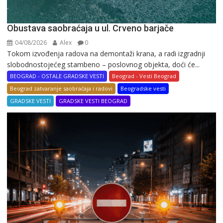
Obustava saobraćaja u ul. Crveno barjače
04/08/2026
Alex
0
Tokom izvođenja radova na demontaži krana, a radi izgradnji
slobodnostojećeg stambeno – poslovnog objekta, doći će...
BEOGRAD - OSTALE GRADSKE VESTI
Beograd - Vesti Beograd
Beograd zatvaranje saobraćaja i radovi
Beogradske vesti
GRADSKE VESTI
GRADSKE VESTI BEOGRAD