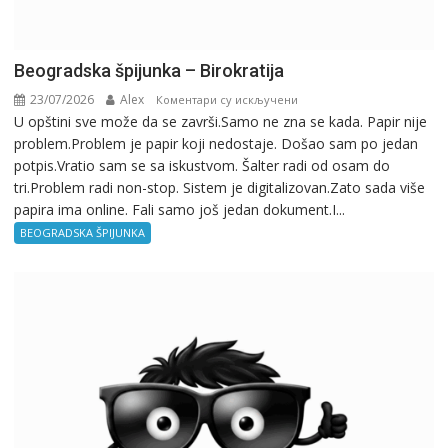
Beogradska špijunka – Birokratija
23/07/2026
Alex
на
Коментари су искључени
U opštini sve može da se završi.Samo ne zna se kada. Papir nije
Beogradska
problem.Problem je papir koji nedostaje. Došao sam po jedan
špijunka
potpis.Vratio sam se sa iskustvom. Šalter radi od osam do
–
tri.Problem radi non-stop. Sistem je digitalizovan.Zato sada više
Birokratija
papira ima online. Fali samo još jedan dokument.I...
BEOGRADSKA ŠPIJUNKA