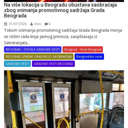
Na više lokacija u Beogradu obustava saobraćaja
zbog snimanja promotivnog sadržaja Grada
Beograda
31/07/2026
Alex
0
Tokom snimanja promotivnog sadržaja Grada Beograda menja
se režim rada linija javnog prevoza, saopštavaju iz
Sekretarijata...
BEOGRAD - OSTALE GRADSKE VESTI
Beograd - Vesti Beograd
BEOGRAD IZMENE GRADSKOG SAOBRAĆAJA
Beogradske vesti
GRADSKE VESTI
GRADSKE VESTI BEOGRAD