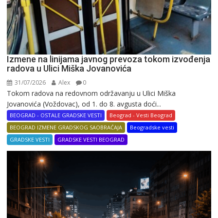
Izmene na linijama javnog prevoza tokom izvođenja
radova u Ulici Miška Jovanovića
31/07/2026
Alex
0
Tokom radova na redovnom održavanju u Ulici Miška
Jovanovića (Voždovac), od 1. do 8. avgusta doći...
BEOGRAD - OSTALE GRADSKE VESTI
Beograd - Vesti Beograd
BEOGRAD IZMENE GRADSKOG SAOBRAĆAJA
Beogradske vesti
GRADSKE VESTI
GRADSKE VESTI BEOGRAD