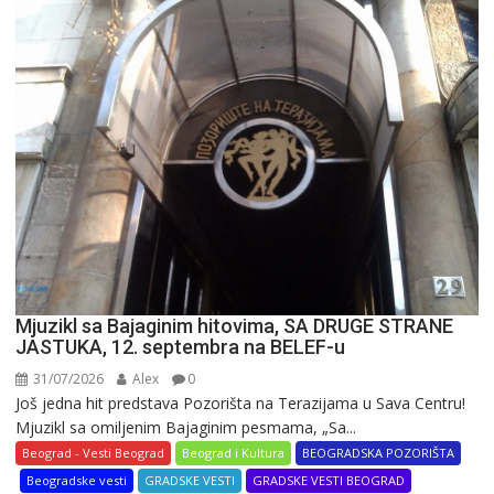
postao
najveća
reklama
u
varoši
Mjuzikl sa Bajaginim hitovima, SA DRUGE STRANE
JASTUKA, 12. septembra na BELEF-u
31/07/2026
Alex
0
Još jedna hit predstava Pozorišta na Terazijama u Sava Centru!
Mjuzikl sa omiljenim Bajaginim pesmama, „Sa...
Beograd - Vesti Beograd
Beograd i Kultura
BEOGRADSKA POZORIŠTA
Beogradske vesti
GRADSKE VESTI
GRADSKE VESTI BEOGRAD