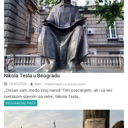
Nikola Tesla u Beogradu
10/07/2026
Alex
на
Коментари су искључени
„Došao sam među svoj narod.“Tim osećanjem, ali i sa već
Nikola
svetskom slavom iza sebe, Nikola Tesla...
Tesla
u
BEOGRADSKE PRIČE
Beogradu