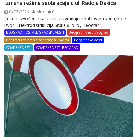
Izmena režima saobraćaja u ul. Radoja Dakića
04/08/2026
Alex
0
Tokom izvođenja radova na izgradnji tri kablovska voda, koje
izvodi „Elektrodistribucija Srbije d. o. o., Beograd“,...
BEOGRAD - OSTALE GRADSKE VESTI
Beograd - Vesti Beograd
Beograd zatvaranje saobraćaja i radovi
Beogradske vesti
GRADSKE VESTI
GRADSKE VESTI BEOGRAD