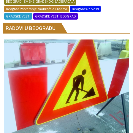
BEOGRAD IZMENE GRADSKOG SAOBRAĆAJA
Beograd zatvaranje saobraćaja i radovi
Beogradske vesti
GRADSKE VESTI
GRADSKE VESTI BEOGRAD
RADOVI U BEOGRADU