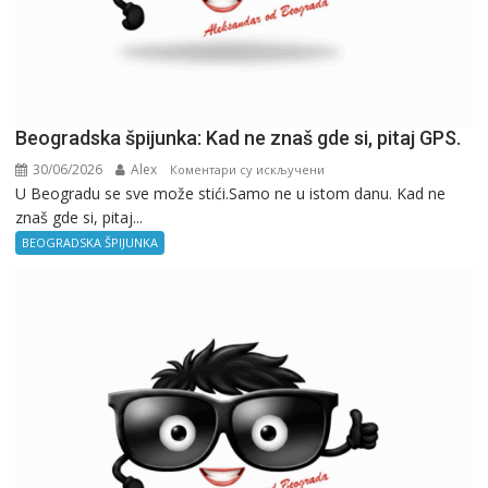
Beogradska špijunka: Kad ne znaš gde si, pitaj GPS.
30/06/2026
Alex
на
Коментари су искључени
U Beogradu se sve može stići.Samo ne u istom danu. Kad ne
Beogradska
znaš gde si, pitaj...
špijunka:
Kad
BEOGRADSKA ŠPIJUNKA
ne
znaš
gde
si,
pitaj
GPS.