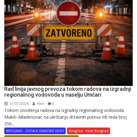
Rad linija javnog prevoza tokom radova na izgradnji
regionalnog vodovoda u naselju Umčari
31/07/2026
Alex
0
Tokom izvođenja radova na izgradnji regionalnog vodovoda
Makiš–Mladenovac na ukrštanju državnih puteva IIB reda broj
350...
BEOGRAD - OSTALE GRADSKE VESTI
Beograd - Vesti Beograd