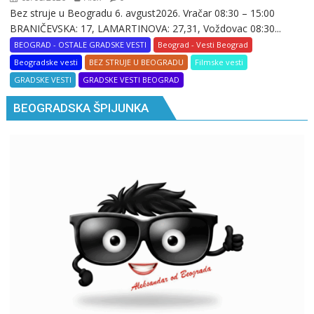
Bez struje u Beogradu 6. avgust2026. Vračar 08:30 – 15:00
BRANIČEVSKA: 17, LAMARTINOVA: 27,31, Voždovac 08:30...
BEOGRAD - OSTALE GRADSKE VESTI
Beograd - Vesti Beograd
Beogradske vesti
BEZ STRUJE U BEOGRADU
Filmske vesti
GRADSKE VESTI
GRADSKE VESTI BEOGRAD
BEOGRADSKA ŠPIJUNKA