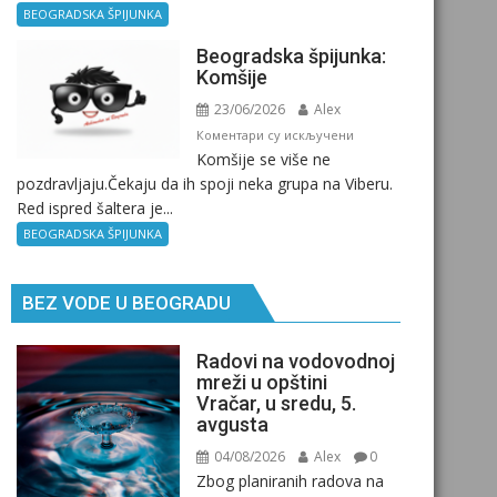
Kad
BEOGRADSKA ŠPIJUNKA
ne
Beogradska špijunka:
znaš
Komšije
gde
23/06/2026
Alex
si,
pitaj
на
Коментари су искључени
Komšije se više ne
GPS.
Beogradska
pozdravljaju.Čekaju da ih spoji neka grupa na Viberu.
špijunka:
Red ispred šaltera je...
Komšije
BEOGRADSKA ŠPIJUNKA
BEZ VODE U BEOGRADU
Radovi na vodovodnoj
mreži u opštini
Vračar, u sredu, 5.
avgusta
04/08/2026
Alex
0
Zbog planiranih radova na