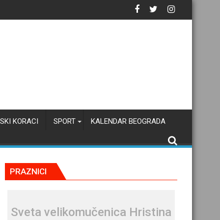
SKI KORACI
SPORT
KALENDAR BEOGRADA
PRAZNICI
Svеta vеlikоmučеnica Hristina