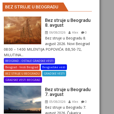
BEZ STRUJE U BEOGRADU
Bez struje u Beogradu
8. avgust
06/08/2026
Alex
0
Bez struje u Beogradu 8.
avgust 2026. Novi Beograd
08:00 – 14:00 MILENTIJA POPOVIĆA: BB,50-72,
MILUTINA...
BEOGRAD - OSTALE GRADSKE VESTI
Beograd - Vesti Beograd
Beogradske vesti
BEZ STRUJE U BEOGRADU
GRADSKE VESTI
GRADSKE VESTI BEOGRAD
Bez struje u Beogradu
7. avgust
05/08/2026
Alex
0
Bez struje u Beogradu 7.
avgust 2026. Čukarica