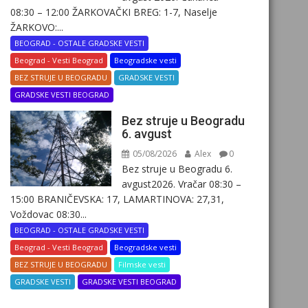
08:30 – 12:00 ŽARKOVAČKI BREG: 1-7, Naselje
ŽARKOVO:...
BEOGRAD - OSTALE GRADSKE VESTI
Beograd - Vesti Beograd
Beogradske vesti
BEZ STRUJE U BEOGRADU
GRADSKE VESTI
GRADSKE VESTI BEOGRAD
Bez struje u Beogradu
6. avgust
05/08/2026
Alex
0
Bez struje u Beogradu 6.
avgust2026. Vračar 08:30 –
15:00 BRANIČEVSKA: 17, LAMARTINOVA: 27,31,
Voždovac 08:30...
BEOGRAD - OSTALE GRADSKE VESTI
Beograd - Vesti Beograd
Beogradske vesti
BEZ STRUJE U BEOGRADU
Filmske vesti
GRADSKE VESTI
GRADSKE VESTI BEOGRAD