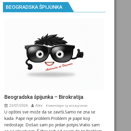
BEOGRADSKA ŠPIJUNKA
Beogradska špijunka – Birokratija
23/07/2026
Alex
на
Коментари су искључени
U opštini sve može da se završi.Samo ne zna se
Beogradska
kada. Papir nije problem.Problem je papir koji
špijunka
nedostaje. Došao sam po jedan potpis.Vratio sam
–
Birokratija