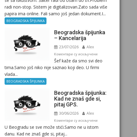
se sa iskustvom. Šalter radi od osam do tri.Problem
radi non-stop. Sistem je digitalizovan.Zato sada više
papira ima online. Fali samo još jedan dokument.I...
BEOGRADSKA ŠPIJUNKA
Beogradska špijunka
– Kancelarija
23/07/2026
Alex
на
Коментари су искључени
Šef kaže da smo svi deo
Beogradska
tima.Samo još niko nije saznao koji deo. U firmi
špijunka
vlada...
–
Kancelarija
BEOGRADSKA ŠPIJUNKA
Beogradska špijunka:
Kad ne znaš gde si,
pitaj GPS.
30/06/2026
Alex
на
Коментари су искључени
U Beogradu se sve može stići.Samo ne u istom
Beogradska
danu. Kad ne znaš gde si, pitaj...
špijunka: