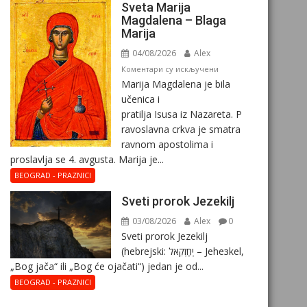
Sveta Marija
Magdalena – Blaga
Marija
04/08/2026
Alex
на
Коментари су искључени
Marija Magdalena je bila
Sveta
učenica i
Marija
pratilja Isusa iz Nazareta. P
Magdalena
ravoslavna crkva je smatra
–
ravnom apostolima i
Blaga
proslavlja se 4. avgusta. Marija je...
Marija
BEOGRAD - PRAZNICI
Sveti prorok Jezekilj
03/08/2026
Alex
0
Sveti prorok Jezekilj
(hebrejski: יְחֶזְקֵאל – Jehезkel,
„Bog jača“ ili „Bog će ojačati“) jedan je od...
BEOGRAD - PRAZNICI