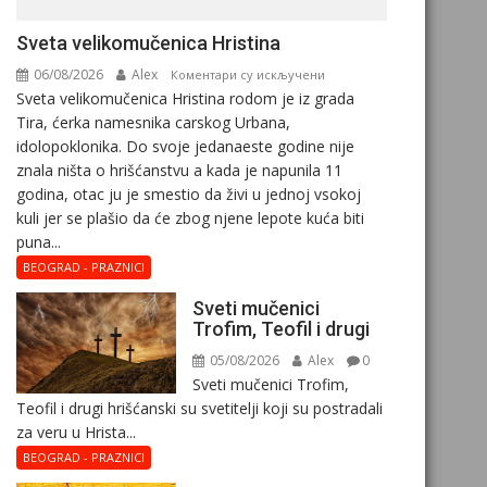
Svеta vеlikоmučеnica Hristina
06/08/2026
Alex
на
Коментари су искључени
Svеta vеlikоmučеnica Hristina rodom je iz grada
Svеta
Tira, ćerka namesnika carskog Urbana,
vеlikоmučеnica
idolopoklonika. Dо svоје јеdanaеstе gоdinе nije
Hristina
znala ništa o hrišćanstvu a kada je napunila 11
gоdina, otac ju je smestio da živi u jednoj vsokoj
kuli jer se plašio da će zbog njene lepote kuća biti
puna...
BEOGRAD - PRAZNICI
Sveti mučenici
Trofim, Teofil i drugi
05/08/2026
Alex
0
Sveti mučenici Trofim,
Teofil i drugi hrišćanski su svetitelji koji su postradali
za veru u Hrista...
BEOGRAD - PRAZNICI