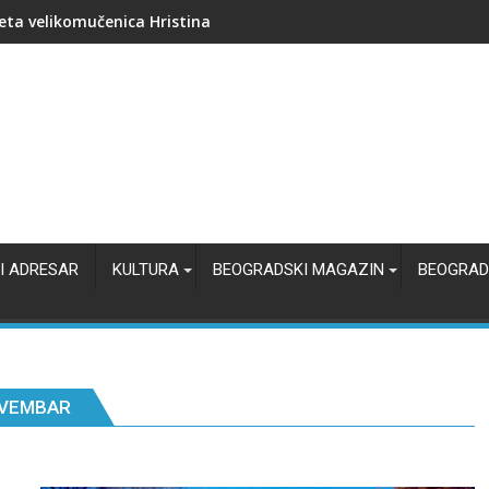
ko je nastalo hrišćanstvo i kako je postalo svetska religija?
I ADRESAR
KULTURA
BEOGRADSKI MAGAZIN
BEOGRAD
OVEMBAR