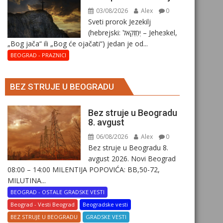
03/08/2026
Alex
0
Sveti prorok Jezekilj
(hebrejski: יְחֶזְקֵאל – Jehезkel,
„Bog jača“ ili „Bog će ojačati“) jedan je od...
BEOGRAD - PRAZNICI
BEZ STRUJE U BEOGRADU
Bez struje u Beogradu
8. avgust
06/08/2026
Alex
0
Bez struje u Beogradu 8.
avgust 2026. Novi Beograd
08:00 – 14:00 MILENTIJA POPOVIĆA: BB,50-72,
MILUTINA...
BEOGRAD - OSTALE GRADSKE VESTI
Beograd - Vesti Beograd
Beogradske vesti
BEZ STRUJE U BEOGRADU
GRADSKE VESTI