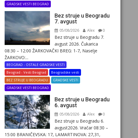
GRADSKE VESTI BEOGRAD
Bez struje u Beogradu
7. avgust
05/08/2026
Alex
0
Bez struje u Beogradu 7.
avgust 2026. Čukarica
08:30 – 12:00 ŽARKOVAČKI BREG: 1-7, Naselje
ŽARKOVO:...
BEOGRAD - OSTALE GRADSKE VESTI
Beograd - Vesti Beograd
Beogradske vesti
BEZ STRUJE U BEOGRADU
GRADSKE VESTI
GRADSKE VESTI BEOGRAD
Bez struje u Beogradu
6. avgust
05/08/2026
Alex
0
Bez struje u Beogradu 6.
avgust2026. Vračar 08:30 –
15:00 BRANIČEVSKA: 17, LAMARTINOVA: 27,31,