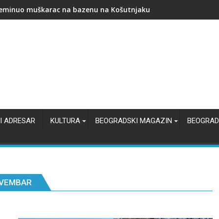
ština Stari grad: ranac, školski pribor i novčana podrška za pol
I ADRESAR
KULTURA
BEOGRADSKI MAGAZIN
BEOGRAD
OVEMBAR