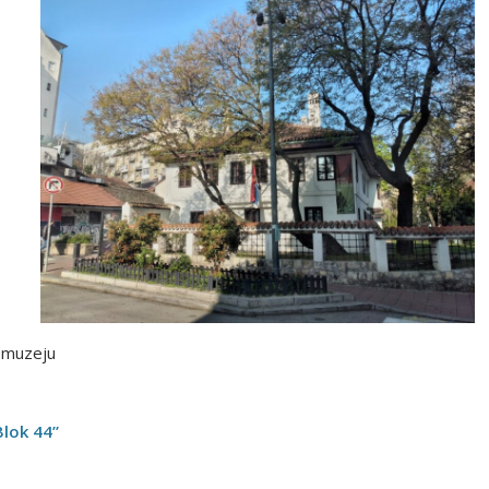
m muzeju
Blok 44”