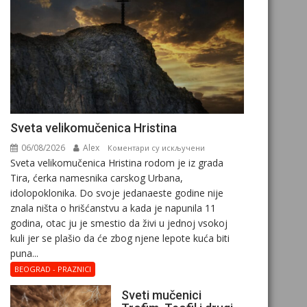
Svеta vеlikоmučеnica Hristina
06/08/2026
Alex
на
Коментари су искључени
Svеta vеlikоmučеnica Hristina rodom je iz grada
Svеta
Tira, ćerka namesnika carskog Urbana,
vеlikоmučеnica
idolopoklonika. Dо svоје јеdanaеstе gоdinе nije
Hristina
znala ništa o hrišćanstvu a kada je napunila 11
gоdina, otac ju je smestio da živi u jednoj vsokoj
kuli jer se plašio da će zbog njene lepote kuća biti
puna...
BEOGRAD - PRAZNICI
Sveti mučenici