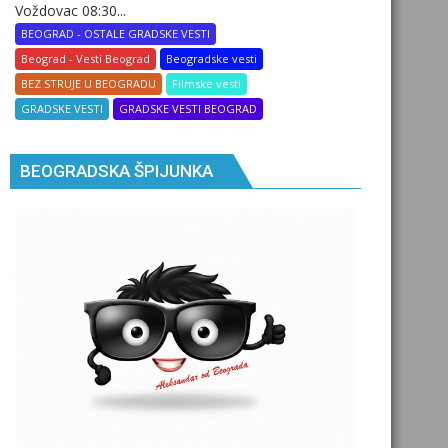
Voždovac 08:30...
BEOGRAD - OSTALE GRADSKE VESTI
Beograd - Vesti Beograd
Beogradske vesti
BEZ STRUJE U BEOGRADU
Filmske vesti
GRADSKE VESTI
GRADSKE VESTI BEOGRAD
BEOGRADSKA ŠPIJUNKA