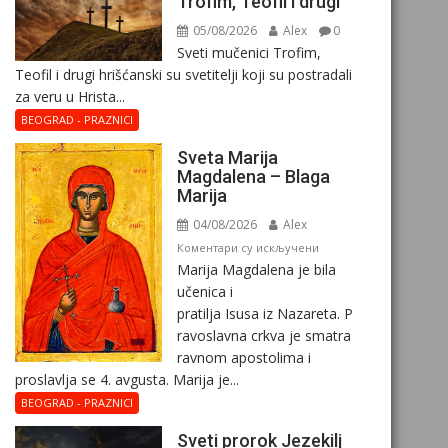
Trofim, Teofil i drugi
05/08/2026
Alex
0
Sveti mučenici Trofim,
Teofil i drugi hrišćanski su svetitelji koji su postradali
za veru u Hrista...
BEOGRAD - PRAZNICI
Sveta Marija
Magdalena – Blaga
Marija
04/08/2026
Alex
на
Коментари су искључени
Marija Magdalena je bila
Sveta
učenica i
Marija
pratilja Isusa iz Nazareta. P
Magdalena
ravoslavna crkva je smatra
–
ravnom apostolima i
Blaga
proslavlja se 4. avgusta. Marija je...
Marija
BEOGRAD - PRAZNICI
Sveti prorok Jezekilj