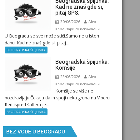
Beogradska špijunka:
Kad ne znaš gde si,
pitaj GPS.
30/06/2026
Alex
на
Коментари су искључени
U Beogradu se sve može stići.Samo ne u istom
Beogradska
danu. Kad ne znaš gde si, pitaj...
špijunka:
Kad
BEOGRADSKA ŠPIJUNKA
ne
Beogradska špijunka:
znaš
Komšije
gde
23/06/2026
Alex
si,
pitaj
на
Коментари су искључени
Komšije se više ne
GPS.
Beogradska
pozdravljaju.Čekaju da ih spoji neka grupa na Viberu.
špijunka:
Red ispred šaltera je...
Komšije
BEOGRADSKA ŠPIJUNKA
BEZ VODE U BEOGRADU