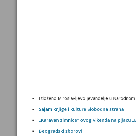
Izloženo Miroslavljevo jevanđelje u Narodno
Sajam knjige i kulture Slobodna strana
„Karavan zimnice” ovog vikenda na pijacu „
Beogradski zborovi