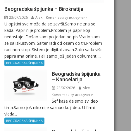
Beogradska špijunka – Birokratija
23/07/2026
Alex
на
Коментари су искључени
U opštini sve može da se završi.Samo ne zna se
Beogradska
kada. Papir nije problem.Problem je papir koji
špijunka
nedostaje. Došao sam po jedan potpis.Vratio sam
–
se sa iskustvom. Šalter radi od osam do tri.Problem
Birokratija
radi non-stop. Sistem je digitalizovan.Zato sada više
papira ima online. Fali samo još jedan dokument.I...
BEOGRADSKA ŠPIJUNKA
Beogradska špijunka
– Kancelarija
23/07/2026
Alex
на
Коментари су искључени
Šef kaže da smo svi deo
Beogradska
tima.Samo još niko nije saznao koji deo. U firmi
špijunka
vlada...
–
Kancelarija
BEOGRADSKA ŠPIJUNKA