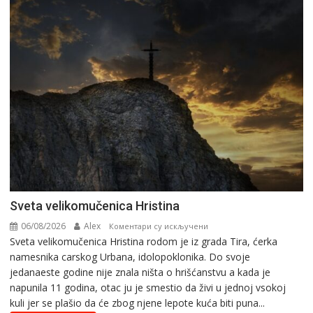
Svеta vеlikоmučеnica Hristina
06/08/2026
Alex
на
Коментари су искључени
Svеta vеlikоmučеnica Hristina rodom je iz grada Tira, ćerka
Svеta
namesnika carskog Urbana, idolopoklonika. Dо svоје
vеlikоmučеnica
јеdanaеstе gоdinе nije znala ništa o hrišćanstvu a kada je
Hristina
napunila 11 gоdina, otac ju je smestio da živi u jednoj vsokoj
kuli jer se plašio da će zbog njene lepote kuća biti puna...