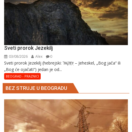
Sveti prorok Jezekilj
03/08/2026
Alex
0
Sveti prorok Jezekilj (hebrejski: יְחֶזְקֵאל – Jehезkel, „Bog jača“ ili
„Bog će ojačati“) jedan je od...
BEOGRAD - PRAZNICI
BEZ STRUJE U BEOGRADU