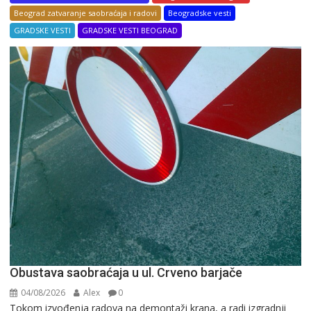
Beograd zatvaranje saobraćaja i radovi
Beogradske vesti
GRADSKE VESTI
GRADSKE VESTI BEOGRAD
Obustava saobraćaja u ul. Crveno barjače
04/08/2026
Alex
0
Tokom izvođenja radova na demontaži krana, a radi izgradnji