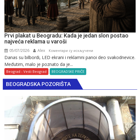
Prvi plakat u Beogradu: Kada je jedan slon postao
najveća reklama u varoši
05/07/2026
Alex
на
Коментари су искључени
Danas su bilbordi, LED ekrani i reklamni panoi deo svakodnevice.
Prvi
Međutim, malo je poznato da je...
plakat
u
Beograd - Vesti Beograd
BEOGRADSKE PRIČE
Beogradu:
BEOGRADSKA POZORIŠTA
Kada
je
jedan
slon
postao
najveća
reklama
u
varoši