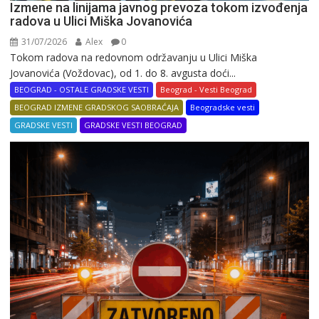
Izmene na linijama javnog prevoza tokom izvođenja
radova u Ulici Miška Jovanovića
31/07/2026
Alex
0
Tokom radova na redovnom održavanju u Ulici Miška
Jovanovića (Voždovac), od 1. do 8. avgusta doći...
BEOGRAD - OSTALE GRADSKE VESTI
Beograd - Vesti Beograd
BEOGRAD IZMENE GRADSKOG SAOBRAĆAJA
Beogradske vesti
GRADSKE VESTI
GRADSKE VESTI BEOGRAD