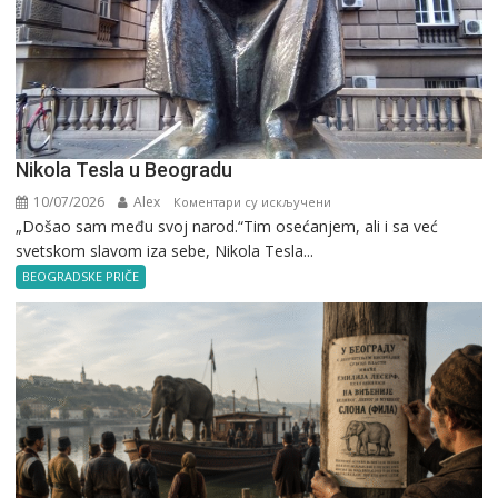
Nikola Tesla u Beogradu
10/07/2026
Alex
на
Коментари су искључени
„Došao sam među svoj narod.“Tim osećanjem, ali i sa već
Nikola
svetskom slavom iza sebe, Nikola Tesla...
Tesla
u
BEOGRADSKE PRIČE
Beogradu