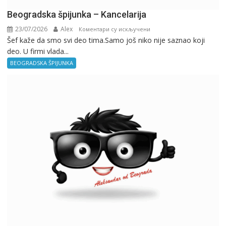
Beogradska špijunka – Kancelarija
23/07/2026
Alex
на
Коментари су искључени
Šef kaže da smo svi deo tima.Samo još niko nije saznao koji
Beogradska
deo. U firmi vlada...
špijunka
–
BEOGRADSKA ŠPIJUNKA
Kancelarija