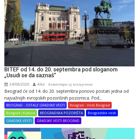
BITEF od 14. do 20. septembra pod sloganom
„Usudi se da saznaš”
24/06/2026
Alex
на
Коментари су искључени
Beograd će od 14. do 20. septembra ponovo postati jedna od
BITEF
najvažnijih evropskih pozorišnih pozornica. Pod...
od
14.
BEOGRAD - OSTALE GRADSKE VESTI
Beograd - Vesti Beograd
do
Beograd i Kultura
BEOGRADSKA POZORIŠTA
Beogradske vesti
20.
GRADSKE VESTI
GRADSKE VESTI BEOGRAD
septembra
pod
sloganom