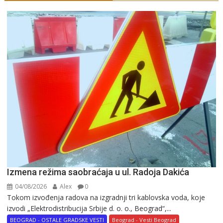
Izmena režima saobraćaja u ul. Radoja Dakića
04/08/2026
Alex
0
Tokom izvođenja radova na izgradnji tri kablovska voda, koje
izvodi „Elektrodistribucija Srbije d. o. o., Beograd“,...
BEOGRAD - OSTALE GRADSKE VESTI
Beograd - Vesti Beograd