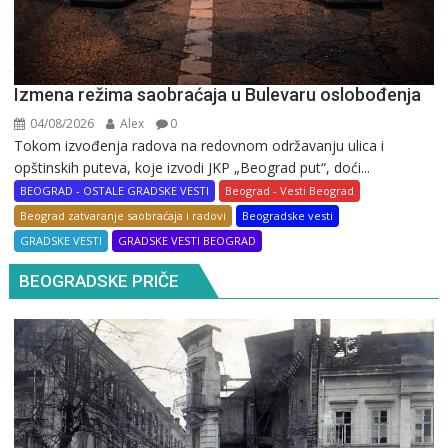
Izmena režima saobraćaja u Bulevaru oslobođenja
04/08/2026
Alex
0
Tokom izvođenja radova na redovnom održavanju ulica i
opštinskih puteva, koje izvodi JKP „Beograd put“, doći...
BEOGRAD - OSTALE GRADSKE VESTI
Beograd - Vesti Beograd
Beograd zatvaranje saobraćaja i radovi
Beogradske vesti
GRADSKE VESTI
GRADSKE VESTI BEOGRAD
BEOGRADSKE PRIČE