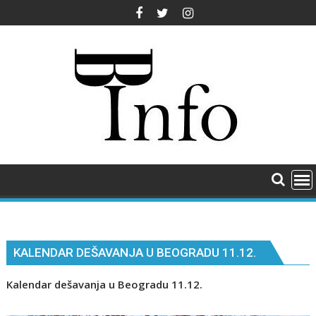
Skip
to
content
KALENDAR DEŠAVANJA U BEOGRADU 11.12.
Kalendar dešavanja u Beogradu 11.12.