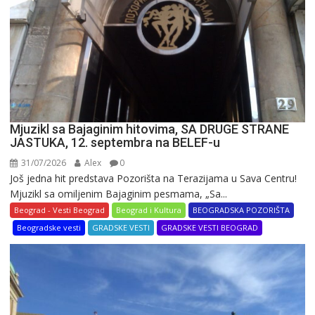
Mjuzikl sa Bajaginim hitovima, SA DRUGE STRANE
JASTUKA, 12. septembra na BELEF-u
31/07/2026
Alex
0
Još jedna hit predstava Pozorišta na Terazijama u Sava Centru!
Mjuzikl sa omiljenim Bajaginim pesmama, „Sa...
Beograd - Vesti Beograd
Beograd i Kultura
BEOGRADSKA POZORIŠTA
Beogradske vesti
GRADSKE VESTI
GRADSKE VESTI BEOGRAD