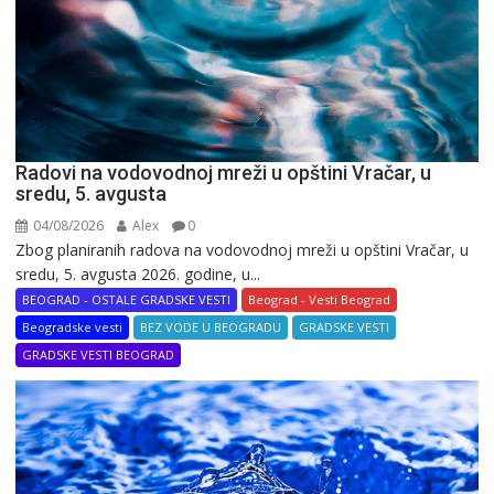
Radovi na vodovodnoj mreži u opštini Vračar, u
sredu, 5. avgusta
04/08/2026
Alex
0
Zbog planiranih radova na vodovodnoj mreži u opštini Vračar, u
sredu, 5. avgusta 2026. godine, u...
BEOGRAD - OSTALE GRADSKE VESTI
Beograd - Vesti Beograd
Beogradske vesti
BEZ VODE U BEOGRADU
GRADSKE VESTI
GRADSKE VESTI BEOGRAD