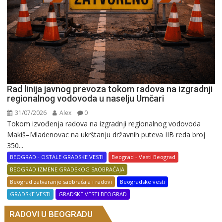
Rad linija javnog prevoza tokom radova na izgradnji
regionalnog vodovoda u naselju Umčari
31/07/2026
Alex
0
Tokom izvođenja radova na izgradnji regionalnog vodovoda
Makiš–Mladenovac na ukrštanju državnih puteva IIB reda broj
350...
BEOGRAD - OSTALE GRADSKE VESTI
Beograd - Vesti Beograd
BEOGRAD IZMENE GRADSKOG SAOBRAĆAJA
Beograd zatvaranje saobraćaja i radovi
Beogradske vesti
GRADSKE VESTI
GRADSKE VESTI BEOGRAD
RADOVI U BEOGRADU