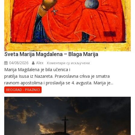
Sveta Marija Magdalena – Blaga Marija
04/08/2026
Alex
на
Коментари су искључени
Marija Magdalena je bila učenica i
Sveta
pratilja Isusa iz Nazareta. Pravoslavna crkva je smatra
Marija
ravnom apostolima i proslavlja se 4. avgusta. Marija je...
Magdalena
–
BEOGRAD - PRAZNICI
Blaga
Marija