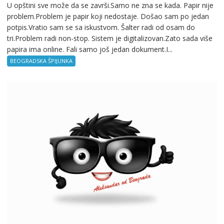
U opštini sve može da se završi.Samo ne zna se kada. Papir nije
Beogradska
problem.Problem je papir koji nedostaje. Došao sam po jedan
špijunka
potpis.Vratio sam se sa iskustvom. Šalter radi od osam do
–
tri.Problem radi non-stop. Sistem je digitalizovan.Zato sada više
Birokratija
papira ima online. Fali samo još jedan dokument.I...
BEOGRADSKA ŠPIJUNKA