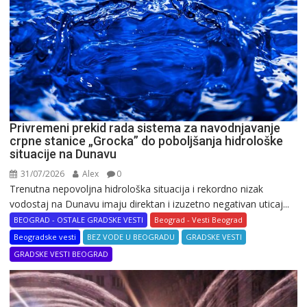
Privremeni prekid rada sistema za navodnjavanje
crpne stanice „Grocka” do poboljšanja hidrološke
situacije na Dunavu
31/07/2026
Alex
0
Trenutna nepovoljna hidrološka situacija i rekordno nizak
vodostaj na Dunavu imaju direktan i izuzetno negativan uticaj...
BEOGRAD - OSTALE GRADSKE VESTI
Beograd - Vesti Beograd
Beogradske vesti
BEZ VODE U BEOGRADU
GRADSKE VESTI
GRADSKE VESTI BEOGRAD