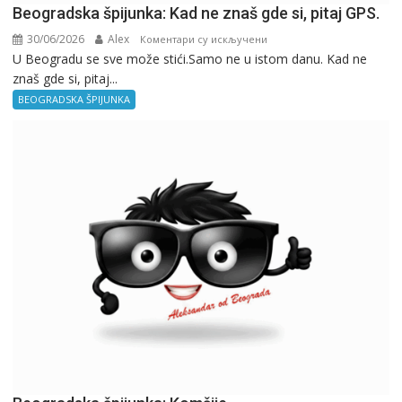
Beogradska špijunka: Kad ne znaš gde si, pitaj GPS.
30/06/2026
Alex
на
Коментари су искључени
U Beogradu se sve može stići.Samo ne u istom danu. Kad ne
Beogradska
znaš gde si, pitaj...
špijunka:
Kad
BEOGRADSKA ŠPIJUNKA
ne
znaš
gde
si,
pitaj
GPS.