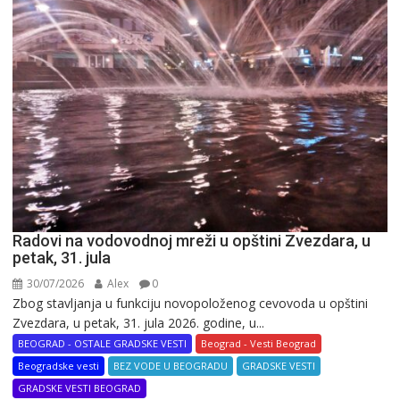
Radovi na vodovodnoj mreži u opštini Zvezdara, u
petak, 31. jula
30/07/2026
Alex
0
Zbog stavljanja u funkciju novopoloženog cevovoda u opštini
Zvezdara, u petak, 31. jula 2026. godine, u...
BEOGRAD - OSTALE GRADSKE VESTI
Beograd - Vesti Beograd
Beogradske vesti
BEZ VODE U BEOGRADU
GRADSKE VESTI
GRADSKE VESTI BEOGRAD