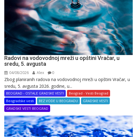
Radovi na vodovodnoj mreži u opštini Vračar, u
sredu, 5. avgusta
04/08/2026
Alex
0
Zbog planiranih radova na vodovodnoj mreži u opštini Vračar, u
sredu, 5. avgusta 2026. godine, u...
BEOGRAD - OSTALE GRADSKE VESTI
Beograd - Vesti Beograd
Beogradske vesti
BEZ VODE U BEOGRADU
GRADSKE VESTI
GRADSKE VESTI BEOGRAD