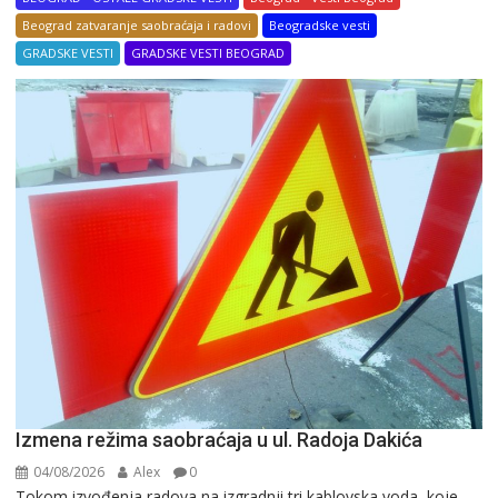
Beograd zatvaranje saobraćaja i radovi
Beogradske vesti
GRADSKE VESTI
GRADSKE VESTI BEOGRAD
Izmena režima saobraćaja u ul. Radoja Dakića
04/08/2026
Alex
0
Tokom izvođenja radova na izgradnji tri kablovska voda, koje