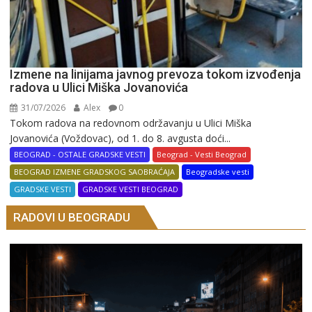
Izmene na linijama javnog prevoza tokom izvođenja
radova u Ulici Miška Jovanovića
31/07/2026
Alex
0
Tokom radova na redovnom održavanju u Ulici Miška
Jovanovića (Voždovac), od 1. do 8. avgusta doći...
BEOGRAD - OSTALE GRADSKE VESTI
Beograd - Vesti Beograd
BEOGRAD IZMENE GRADSKOG SAOBRAĆAJA
Beogradske vesti
GRADSKE VESTI
GRADSKE VESTI BEOGRAD
RADOVI U BEOGRADU