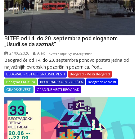
BITEF od 14. do 20. septembra pod sloganom
„Usudi se da saznaš”
24/06/2026
Alex
на
Коментари су искључени
Beograd će od 14. do 20. septembra ponovo postati jedna od
BITEF
najvažnijih evropskih pozorišnih pozornica. Pod...
od
14.
BEOGRAD - OSTALE GRADSKE VESTI
Beograd - Vesti Beograd
do
Beograd i Kultura
BEOGRADSKA POZORIŠTA
Beogradske vesti
20.
GRADSKE VESTI
GRADSKE VESTI BEOGRAD
septembra
pod
sloganom
„Usudi
se
da
saznaš”