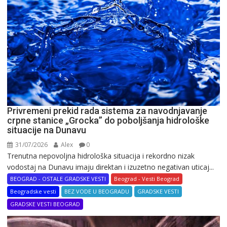
Privremeni prekid rada sistema za navodnjavanje
crpne stanice „Grocka” do poboljšanja hidrološke
situacije na Dunavu
31/07/2026
Alex
0
Trenutna nepovoljna hidrološka situacija i rekordno nizak
vodostaj na Dunavu imaju direktan i izuzetno negativan uticaj...
BEOGRAD - OSTALE GRADSKE VESTI
Beograd - Vesti Beograd
Beogradske vesti
BEZ VODE U BEOGRADU
GRADSKE VESTI
GRADSKE VESTI BEOGRAD