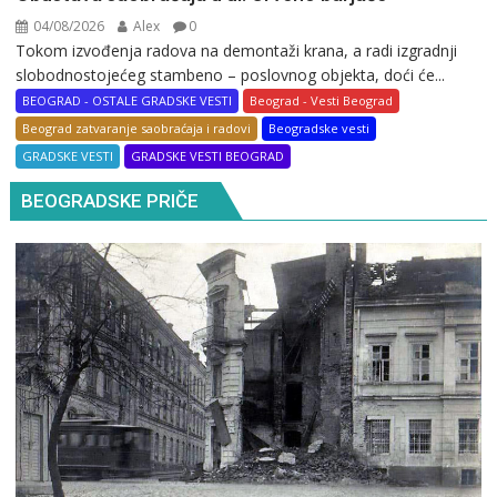
04/08/2026
Alex
0
Tokom izvođenja radova na demontaži krana, a radi izgradnji
slobodnostojećeg stambeno – poslovnog objekta, doći će...
BEOGRAD - OSTALE GRADSKE VESTI
Beograd - Vesti Beograd
Beograd zatvaranje saobraćaja i radovi
Beogradske vesti
GRADSKE VESTI
GRADSKE VESTI BEOGRAD
BEOGRADSKE PRIČE