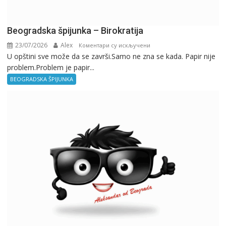
Beogradska špijunka – Birokratija
23/07/2026
Alex
на
Коментари су искључени
U opštini sve može da se završi.Samo ne zna se kada. Papir nije
Beogradska
problem.Problem je papir...
špijunka
–
BEOGRADSKA ŠPIJUNKA
Birokratija