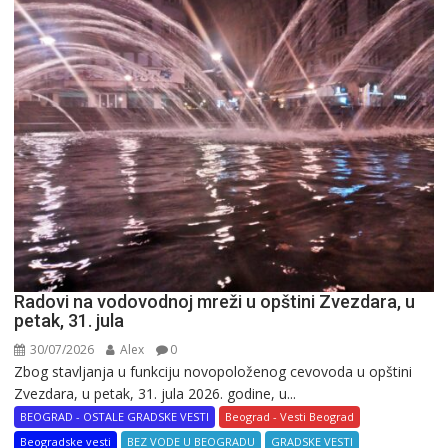
Radovi na vodovodnoj mreži u opštini Zvezdara, u
petak, 31. jula
30/07/2026
Alex
0
Zbog stavljanja u funkciju novopoloženog cevovoda u opštini
Zvezdara, u petak, 31. jula 2026. godine, u...
BEOGRAD - OSTALE GRADSKE VESTI
Beograd - Vesti Beograd
Beogradske vesti
BEZ VODE U BEOGRADU
GRADSKE VESTI