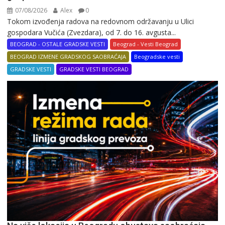
07/08/2026
Alex
0
Tokom izvođenja radova na redovnom održavanju u Ulici
gospodara Vučića (Zvezdara), od 7. do 16. avgusta...
BEOGRAD - OSTALE GRADSKE VESTI
Beograd - Vesti Beograd
BEOGRAD IZMENE GRADSKOG SAOBRAĆAJA
Beogradske vesti
GRADSKE VESTI
GRADSKE VESTI BEOGRAD