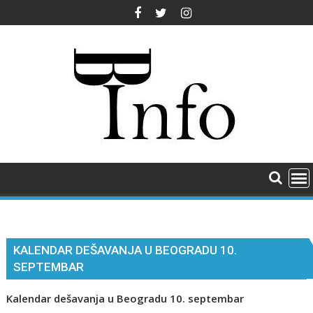
Skip
to
content
KALENDAR DEŠAVANJA U BEOGRADU 10.
SEPTEMBAR
Kalendar dešavanja u Beogradu 10. septembar