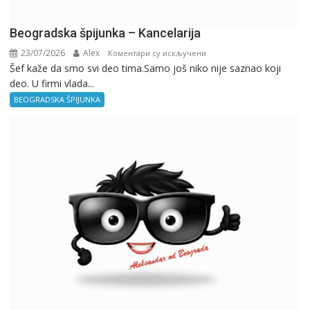
Beogradska špijunka – Kancelarija
23/07/2026
Alex
на
Коментари су искључени
Šef kaže da smo svi deo tima.Samo još niko nije saznao koji
Beogradska
deo. U firmi vlada...
špijunka
–
BEOGRADSKA ŠPIJUNKA
Kancelarija