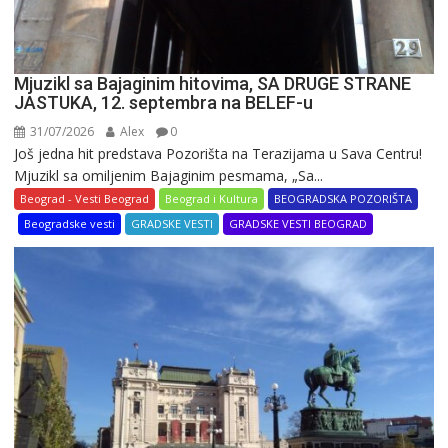
Mjuzikl sa Bajaginim hitovima, SA DRUGE STRANE
JASTUKA, 12. septembra na BELEF-u
31/07/2026
Alex
0
Još jedna hit predstava Pozorišta na Terazijama u Sava Centru!
Mjuzikl sa omiljenim Bajaginim pesmama, „Sa...
Beograd - Vesti Beograd
Beograd i Kultura
BEOGRADSKA POZORIŠTA
Beogradske vesti
GRADSKE VESTI
GRADSKE VESTI BEOGRAD