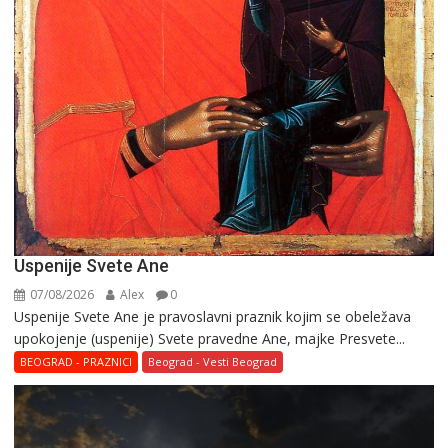
Uspenije Svete Ane
07/08/2026
Alex
0
Uspenije Svete Ane je pravoslavni praznik kojim se obeležava
upokojenje (uspenije) Svete pravedne Ane, majke Presvete...
BEOGRAD - PRAZNICI
Beograd - Vesti Beograd