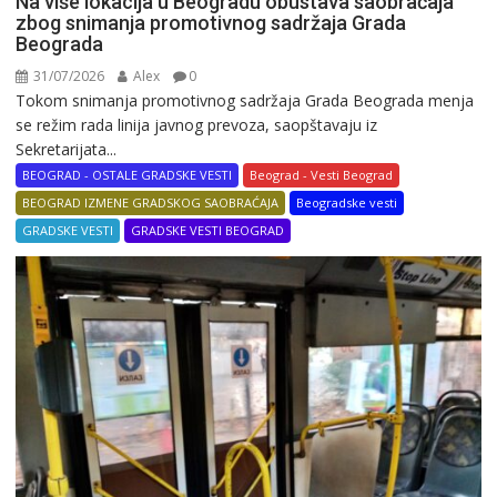
Na više lokacija u Beogradu obustava saobraćaja
zbog snimanja promotivnog sadržaja Grada
Beograda
31/07/2026
Alex
0
Tokom snimanja promotivnog sadržaja Grada Beograda menja
se režim rada linija javnog prevoza, saopštavaju iz
Sekretarijata...
BEOGRAD - OSTALE GRADSKE VESTI
Beograd - Vesti Beograd
BEOGRAD IZMENE GRADSKOG SAOBRAĆAJA
Beogradske vesti
GRADSKE VESTI
GRADSKE VESTI BEOGRAD