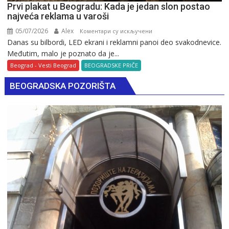
Prvi plakat u Beogradu: Kada je jedan slon postao
najveća reklama u varoši
05/07/2026
Alex
на
Коментари су искључени
Danas su bilbordi, LED ekrani i reklamni panoi deo svakodnevice.
Prvi
Međutim, malo je poznato da je...
plakat
u
Beograd - Vesti Beograd
BEOGRADSKE PRIČE
Beogradu:
BEOGRADSKA POZORIŠTA
Kada
je
jedan
slon
postao
najveća
reklama
u
varoši