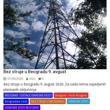
Bez struje u Beogradu 9. avgust
07/08/2026
Alex
0
Bez struje u Beogradu 9. avgust 2026. Za sada nema najavljenih
planiranih isključenja.
BEOGRAD - OSTALE GRADSKE VESTI
Beograd - Vesti Beograd
Beogradske vesti
BEZ STRUJE U BEOGRADU
GRADSKE VESTI
GRADSKE VESTI BEOGRAD