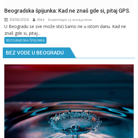
Beogradska špijunka: Kad ne znaš gde si, pitaj GPS.
30/06/2026
Alex
на
Коментари су искључени
U Beogradu se sve može stići.Samo ne u istom danu. Kad ne
Beogradska
znaš gde si, pitaj...
špijunka:
Kad
BEOGRADSKA ŠPIJUNKA
ne
BEZ VODE U BEOGRADU
znaš
gde
si,
pitaj
GPS.