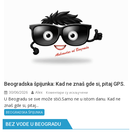
Beogradska špijunka: Kad ne znaš gde si, pitaj GPS.
30/06/2026
Alex
на
Коментари су искључени
U Beogradu se sve može stići.Samo ne u istom danu. Kad ne
Beogradska
znaš gde si, pitaj...
špijunka:
Kad
BEOGRADSKA ŠPIJUNKA
ne
BEZ VODE U BEOGRADU
znaš
gde