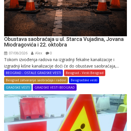
Obustava saobraćaja u ul. Starca Vujadina, Jovana
Miodragovića i 22. oktobra
07/08/2026
Alex
0
Tokom izvođenja radova na izgradnji fekalne kanalizacije i
izgradnji kišne kanalizacije doći će do obustave saobraćaja,...
BEOGRAD - OSTALE GRADSKE VESTI
Beograd - Vesti Beograd
Beograd zatvaranje saobraćaja i radovi
Beogradske vesti
GRADSKE VESTI
GRADSKE VESTI BEOGRAD