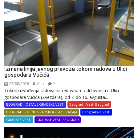
Izmena linija javnog prevoza tokom radova u Ulici
gospodara Vučića
07/08/2026
Alex
0
Tokom izvođenja radova na redovnom održavanju u Ulici
gospodara Vučića (Zvezdara), od 7. do 16. avgusta...
BEOGRAD - OSTALE GRADSKE VESTI
Beograd - Vesti Beograd
BEOGRAD IZMENE GRADSKOG SAOBRAĆAJA
Beogradske vesti
GRADSKE VESTI
GRADSKE VESTI BEOGRAD