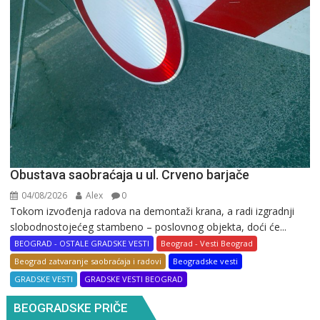
Obustava saobraćaja u ul. Crveno barjače
04/08/2026
Alex
0
Tokom izvođenja radova na demontaži krana, a radi izgradnji
slobodnostojećeg stambeno – poslovnog objekta, doći će...
BEOGRAD - OSTALE GRADSKE VESTI
Beograd - Vesti Beograd
Beograd zatvaranje saobraćaja i radovi
Beogradske vesti
GRADSKE VESTI
GRADSKE VESTI BEOGRAD
BEOGRADSKE PRIČE