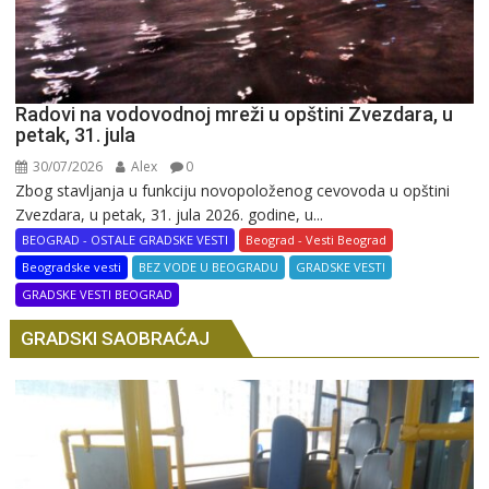
Radovi na vodovodnoj mreži u opštini Zvezdara, u
petak, 31. jula
30/07/2026
Alex
0
Zbog stavljanja u funkciju novopoloženog cevovoda u opštini
Zvezdara, u petak, 31. jula 2026. godine, u...
BEOGRAD - OSTALE GRADSKE VESTI
Beograd - Vesti Beograd
Beogradske vesti
BEZ VODE U BEOGRADU
GRADSKE VESTI
GRADSKE VESTI BEOGRAD
GRADSKI SAOBRAĆAJ