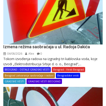
Izmena režima saobraćaja u ul. Radoja Dakića
04/08/2026
Alex
0
Tokom izvođenja radova na izgradnji tri kablovska voda, koje
izvodi „Elektrodistribucija Srbije d. o. o., Beograd“,...
BEOGRAD - OSTALE GRADSKE VESTI
Beograd - Vesti Beograd
Beograd zatvaranje saobraćaja i radovi
Beogradske vesti
GRADSKE VESTI
GRADSKE VESTI BEOGRAD