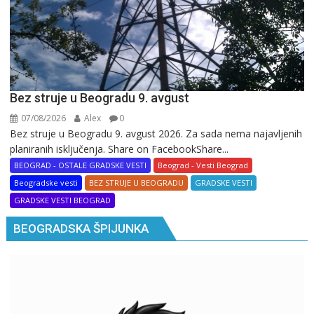
Bez struje u Beogradu 9. avgust
07/08/2026
Alex
0
Bez struje u Beogradu 9. avgust 2026. Za sada nema najavljenih
planiranih isključenja. Share on FacebookShare...
BEOGRAD - OSTALE GRADSKE VESTI
Beograd - Vesti Beograd
Beogradske vesti
BEZ STRUJE U BEOGRADU
GRADSKE VESTI
GRADSKE VESTI BEOGRAD
BEOGRADSKA ŠPIJUNKA