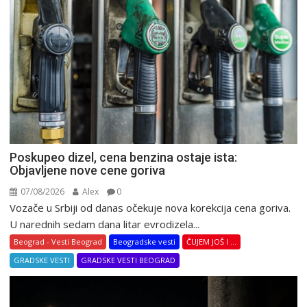
Poskupeo dizel, cena benzina ostaje ista:
Objavljene nove cene goriva
07/08/2026
Alex
0
Vozače u Srbiji od danas očekuje nova korekcija cena goriva.
U narednih sedam dana litar evrodizela...
Beograd - Vesti Beograd
Beogradske vesti
ČUJEM JOŠ I ...
GRADSKE VESTI
GRADSKE VESTI BEOGRAD