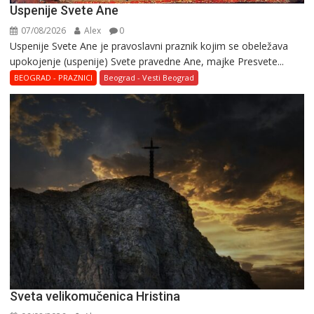
Uspenije Svete Ane
07/08/2026
Alex
0
Uspenije Svete Ane je pravoslavni praznik kojim se obeležava
upokojenje (uspenije) Svete pravedne Ane, majke Presvete...
BEOGRAD - PRAZNICI
Beograd - Vesti Beograd
Svеta vеlikоmučеnica Hristina