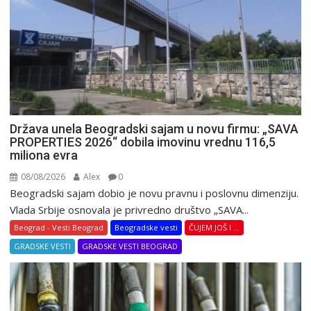
Država unela Beogradski sajam u novu firmu: „SAVA
PROPERTIES 2026“ dobila imovinu vrednu 116,5
miliona evra
08/08/2026
Alex
0
Beogradski sajam dobio je novu pravnu i poslovnu dimenziju.
Vlada Srbije osnovala je privredno društvo „SAVA...
Beograd - Vesti Beograd
Beogradske vesti
ČUJEM JOŠ I ...
GRADSKE VESTI
GRADSKE VESTI BEOGRAD