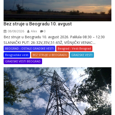
Bez struje u Beogradu 10. avgust
08/08/2026
Alex
0
Bez struje u Beogradu 10. avgust 2026. Palilula 08:30 – 12:30
SLANAČKI PUT: 26-32V,35V,51-65Ž, VIŠNjIČKI VENAC:...
BEOGRAD - OSTALE GRADSKE VESTI
Beograd - Vesti Beograd
Beogradske vesti
BEZ STRUJE U BEOGRADU
GRADSKE VESTI
GRADSKE VESTI BEOGRAD