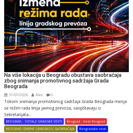
Na više lokacija u Beogradu obustava saobraćaja
zbog snimanja promotivnog sadržaja Grada
Beograda
31/07/2026
Alex
0
Tokom snimanja promotivnog sadržaja Grada Beograda menja
se režim rada linija javnog prevoza, saopštavaju iz
Sekretarijata...
BEOGRAD - OSTALE GRADSKE VESTI
Beograd - Vesti Beograd
BEOGRAD IZMENE GRADSKOG SAOBRAĆAJA
Beogradske vesti