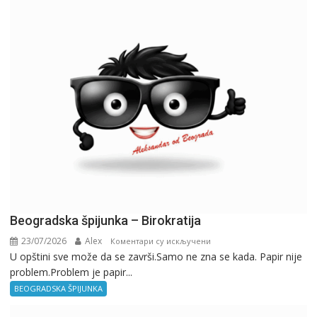
Beogradska špijunka – Birokratija
23/07/2026
Alex
на
Коментари су искључени
U opštini sve može da se završi.Samo ne zna se kada. Papir nije
Beogradska
problem.Problem je papir...
špijunka
–
BEOGRADSKA ŠPIJUNKA
Birokratija