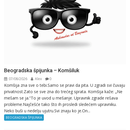
Beogradska špijunka – Komšiluk
07/08/2026
Alex
0
Komšija zna sve o tebi.Samo se pravi da pita. U zgradi svi čuvaju
privatnost.Zato se sve zna do trećeg sprata. Komšija kaže: „Ne
mešam se ja.“To je uvod u mešanje. Upravnik zgrade rešava
probleme.Najčešće tako što ih prosledi sledećem upravniku.
Neko buši u nedelju ujutru.Svi znaju ko je.On...
BEOGRADSKA ŠPIJUNKA