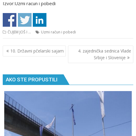
Izvor:Uzmi racun i pobedi
ČUJEM JOŠ I ...
Uzmi račun i pobedi
Кретање
10. Državni pčelarski sajam
4. zajednička sednica Vlade
чланка
Srbije i Slovenije
AKO STE PROPUSTILI