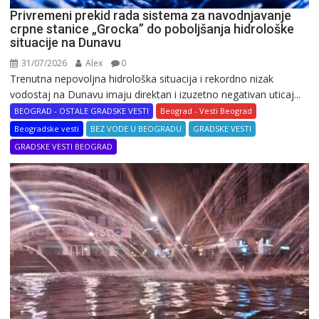
Privremeni prekid rada sistema za navodnjavanje
crpne stanice „Grocka” do poboljšanja hidrološke
situacije na Dunavu
31/07/2026
Alex
0
Trenutna nepovoljna hidrološka situacija i rekordno nizak
vodostaj na Dunavu imaju direktan i izuzetno negativan uticaj...
BEOGRAD - OSTALE GRADSKE VESTI
Beograd - Vesti Beograd
Beogradske vesti
BEZ VODE U BEOGRADU
GRADSKE VESTI
GRADSKE VESTI BEOGRAD