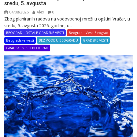
sredu, 5. avgusta
04/08/2026
Alex
0
Zbog planiranih radova na vodovodnoj mreži u opštini Vračar, u
sredu, 5. avgusta 2026. godine, u...
BEOGRAD - OSTALE GRADSKE VESTI
Beograd - Vesti Beograd
Beogradske vesti
BEZ VODE U BEOGRADU
GRADSKE VESTI
GRADSKE VESTI BEOGRAD