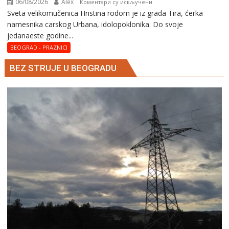
06/08/2026
Alex
на
Коментари су искључени
Svеta vеlikоmučеnica Hristina rodom je iz grada Tira, ćerka
Svеta
namesnika carskog Urbana, idolopoklonika. Dо svоје
vеlikоmučеnica
јеdanaеstе gоdinе...
Hristina
BEOGRAD - PRAZNICI
BEZ STRUJE U BEOGRADU