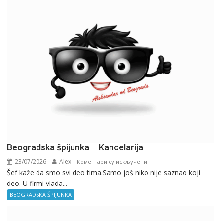
Beogradska špijunka – Kancelarija
23/07/2026
Alex
на
Коментари су искључени
Šef kaže da smo svi deo tima.Samo još niko nije saznao koji
Beogradska
deo. U firmi vlada...
špijunka
–
BEOGRADSKA ŠPIJUNKA
Kancelarija