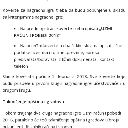
Koverte za nagradnu igru treba da budu popunjene u skladu
sa kriterijumima nagradne igre:
Na prednjoj strani koverte treba upisati
„UZMI
RAČUN I POBEDI 2018“
Na poleđini koverte treba čitkim slovima upisati lične
podatke učesnika i to: ime, prezime, adresa
prebivališta/boravišta iz ličnih dokumenata i kontakt
telefon
Slanje koverata počinje 1. februara 2018. Sve koverte koje
budu prispele u prvom krugu nagradne igre učestvovaće i u
drugom krugu.
Takmičenje opština i gradova
Tokom trajanja dva kruga nagradne igre Uzmi račun i pobedi
2018, paralelno će teći takmičenje opština i gradova u broju
prikupljenih fiskalnih računa i slipova.