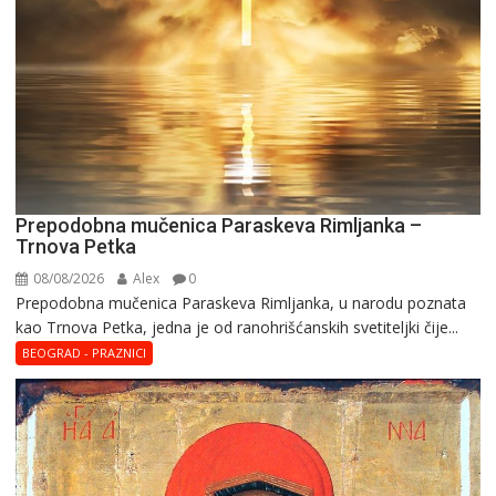
Prepodobna mučenica Paraskeva Rimljanka –
Trnova Petka
08/08/2026
Alex
0
Prepodobna mučenica Paraskeva Rimljanka, u narodu poznata
kao Trnova Petka, jedna je od ranohrišćanskih svetiteljki čije...
BEOGRAD - PRAZNICI