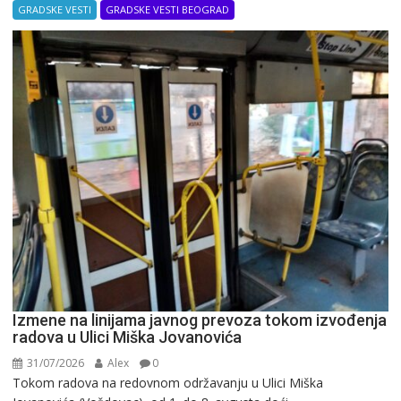
GRADSKE VESTI
GRADSKE VESTI BEOGRAD
Izmene na linijama javnog prevoza tokom izvođenja
radova u Ulici Miška Jovanovića
31/07/2026
Alex
0
Tokom radova na redovnom održavanju u Ulici Miška