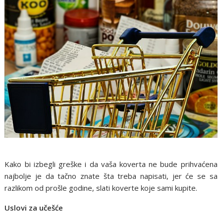
Kako bi izbegli greške i da vaša koverta ne bude prihvaćena
najbolje je da tačno znate šta treba napisati, jer će se sa
razlikom od prošle godine, slati koverte koje sami kupite.
Uslovi za učešće