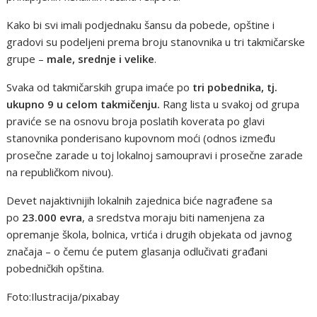
Kako bi svi imali podjednaku šansu da pobede, opštine i
gradovi su podeljeni prema broju stanovnika u tri takmičarske
grupe –
male, srednje i velike
.
Svaka od takmičarskih grupa imaće po
tri pobednika, tj.
ukupno 9 u celom takmičenju.
Rang lista u svakoj od grupa
praviće se na osnovu broja poslatih koverata po glavi
stanovnika ponderisano kupovnom moći (odnos između
prosečne zarade u toj lokalnoj samoupravi i prosečne zarade
na republičkom nivou).
Devet najaktivnijih lokalnih zajednica biće nagrađene sa
po
23.000 evra
, a sredstva moraju biti namenjena za
opremanje škola, bolnica, vrtića i drugih objekata od javnog
značaja – o čemu će putem glasanja odlučivati građani
pobedničkih opština.
Foto:Ilustracija/pixabay