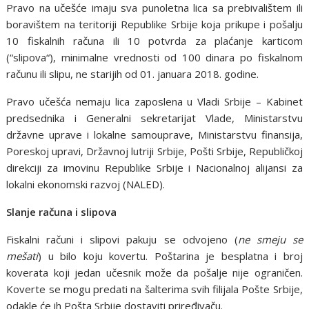
Pravo na učešće imaju sva punoletna lica sa prebivalištem ili
boravištem na teritoriji Republike Srbije koja prikupe i pošalju
10 fiskalnih računa ili 10 potvrda za plaćanje karticom
(“slipova“), minimalne vrednosti od 100 dinara po fiskalnom
računu ili slipu, ne starijih od 01. januara 2018. godine.
Pravo učešća nemaju lica zaposlena u Vladi Srbije – Kabinet
predsednika i Generalni sekretarijat Vlade, Ministarstvu
državne uprave i lokalne samouprave, Ministarstvu finansija,
Poreskoj upravi, Državnoj lutriji Srbije, Pošti Srbije, Republičkoj
direkciji za imovinu Republike Srbije i Nacionalnoj alijansi za
lokalni ekonomski razvoj (NALED).
Slanje računa i slipova
Fiskalni računi i slipovi pakuju se odvojeno (
ne smeju se
mešati
) u bilo koju kovertu. Poštarina je besplatna i broj
koverata koji jedan učesnik može da pošalje nije ograničen.
Koverte se mogu predati na šalterima svih filijala Pošte Srbije,
odakle će ih Pošta Srbije dostaviti priređivaču.