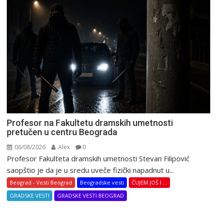
Profesor na Fakultetu dramskih umetnosti
pretučen u centru Beograda
06/08/2026
Alex
0
Profesor Fakulteta dramskih umetnosti Stevan Filipović
saopštio je da je u sredu uveče fizički napadnut u...
Beograd - Vesti Beograd
Beogradske vesti
ČUJEM JOŠ I ...
GRADSKE VESTI
GRADSKE VESTI BEOGRAD