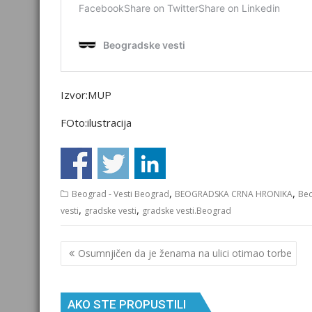
Izvor:MUP
FOto:ilustracija
,
,
Beograd - Vesti Beograd
BEOGRADSKA CRNA HRONIKA
Beo
,
,
vesti
gradske vesti
gradske vesti.Beograd
Кретање
Оsumnjičеn da jе žеnama na ulici оtimaо tоrbе
чланка
AKO STE PROPUSTILI