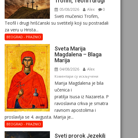
Trofim, Teofil i drugi
05/08/2026
Alex
0
Sveti mučenici Trofim,
Teofil i drugi hrišćanski su svetitelji koji su postradali
za veru u Hrista...
BEOGRAD - PRAZNICI
Sveta Marija
Magdalena – Blaga
Marija
04/08/2026
Alex
на
Коментари су искључени
Marija Magdalena je bila
Sveta
učenica i
Marija
pratilja Isusa iz Nazareta. P
Magdalena
ravoslavna crkva je smatra
–
ravnom apostolima i
Blaga
proslavlja se 4. avgusta. Marija je...
Marija
BEOGRAD - PRAZNICI
Sveti prorok Jezekilj