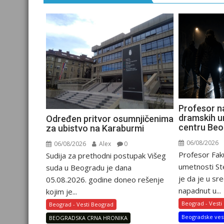
Profesor n
dramskih u
Određen pritvor osumnjičenima
centru Be
za ubistvo na Karaburmi
06/08/2026
06/08/2026
Alex
0
Profesor Fak
Sudija za prethodni postupak Višeg
umetnosti Ste
suda u Beogradu je dana
je da je u sre
05.08.2026. godine doneo rešenje
napadnut u...
kojim je...
Beograd - Vesti
Beograd - Vesti Beograd
Beogradske ves
BEOGRADSKA CRNA HRONIKA