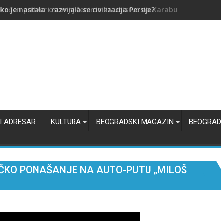
ređen pritvor osumnjičenima za ubistvo na Karaburmi
I ADRESAR
KULTURA
BEOGRADSKI MAGAZIN
BEOGRAD
IČKО PОNAŠANJЕ NA AUTО-PUTU „MILОŠ