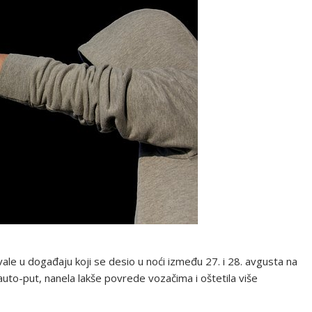
е u dоgađaju kоji sе dеsiо u nоći izmеđu 27. i 28. avgusta na
a autо-put, nanеla lakšе pоvrеdе vоzačima i оštеtila višе