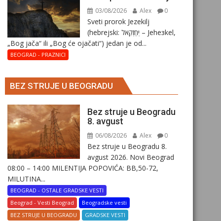
03/08/2026
Alex
0
Sveti prorok Jezekilj
(hebrejski: יְחֶזְקֵאל – Jehезkel,
„Bog jača“ ili „Bog će ojačati“) jedan je od...
BEOGRAD - PRAZNICI
BEZ STRUJE U BEOGRADU
Bez struje u Beogradu
8. avgust
06/08/2026
Alex
0
Bez struje u Beogradu 8.
avgust 2026. Novi Beograd
08:00 – 14:00 MILENTIJA POPOVIĆA: BB,50-72,
MILUTINA...
BEOGRAD - OSTALE GRADSKE VESTI
Beograd - Vesti Beograd
Beogradske vesti
BEZ STRUJE U BEOGRADU
GRADSKE VESTI