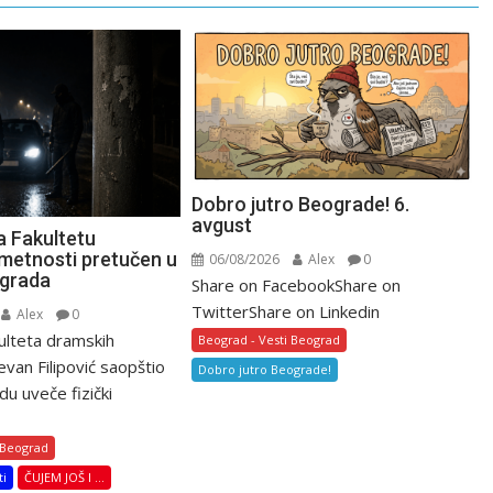
Dobro jutro Beograde! 6.
avgust
a Fakultetu
metnosti pretučen u
06/08/2026
Alex
0
ograda
Share on FacebookShare on
TwitterShare on Linkedin
Alex
0
ulteta dramskih
Beograd - Vesti Beograd
van Filipović saopštio
Dobro jutro Beograde!
du uveče fizički
 Beograd
ti
ČUJEM JOŠ I ...