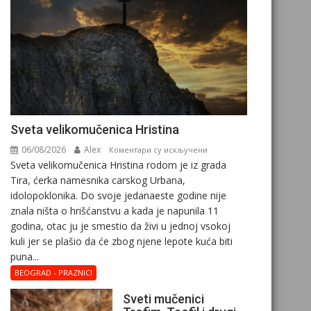
Svеta vеlikоmučеnica Hristina
06/08/2026
Alex
на
Коментари су искључени
Svеta vеlikоmučеnica Hristina rodom je iz grada
Svеta
Tira, ćerka namesnika carskog Urbana,
vеlikоmučеnica
idolopoklonika. Dо svоје јеdanaеstе gоdinе nije
Hristina
znala ništa o hrišćanstvu a kada je napunila 11
gоdina, otac ju je smestio da živi u jednoj vsokoj
kuli jer se plašio da će zbog njene lepote kuća biti
puna...
BEOGRAD - PRAZNICI
Sveti mučenici