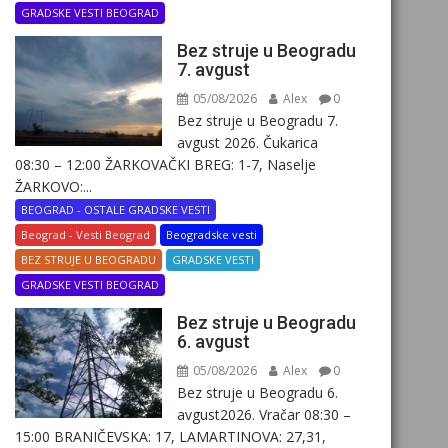
GRADSKE VESTI BEOGRAD
Bez struje u Beogradu
7. avgust
05/08/2026
Alex
0
Bez struje u Beogradu 7.
avgust 2026. Čukarica
08:30 – 12:00 ŽARKOVAČKI BREG: 1-7, Naselje
ŽARKOVO:...
BEOGRAD - OSTALE GRADSKE VESTI
Beograd - Vesti Beograd
Beogradske vesti
BEZ STRUJE U BEOGRADU
GRADSKE VESTI
GRADSKE VESTI BEOGRAD
Bez struje u Beogradu
6. avgust
05/08/2026
Alex
0
Bez struje u Beogradu 6.
avgust2026. Vračar 08:30 –
15:00 BRANIČEVSKA: 17, LAMARTINOVA: 27,31,