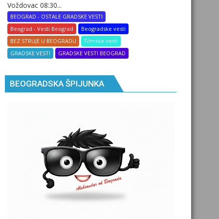
Voždovac 08:30...
BEOGRAD - OSTALE GRADSKE VESTI
Beograd - Vesti Beograd
Beogradske vesti
BEZ STRUJE U BEOGRADU
Filmske vesti
GRADSKE VESTI
GRADSKE VESTI BEOGRAD
BEOGRADSKA ŠPIJUNKA