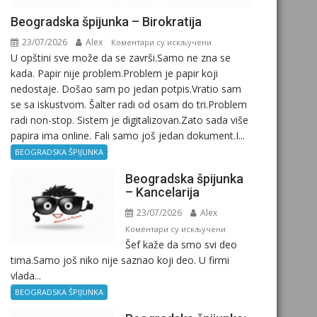
Beogradska špijunka – Birokratija
23/07/2026
Alex
на
Коментари су искључени
U opštini sve može da se završi.Samo ne zna se
Beogradska
kada. Papir nije problem.Problem je papir koji
špijunka
nedostaje. Došao sam po jedan potpis.Vratio sam
–
se sa iskustvom. Šalter radi od osam do tri.Problem
Birokratija
radi non-stop. Sistem je digitalizovan.Zato sada više
papira ima online. Fali samo još jedan dokument.I...
BEOGRADSKA ŠPIJUNKA
Beogradska špijunka
– Kancelarija
23/07/2026
Alex
на
Коментари су искључени
Šef kaže da smo svi deo
Beogradska
tima.Samo još niko nije saznao koji deo. U firmi
špijunka
vlada...
–
Kancelarija
BEOGRADSKA ŠPIJUNKA