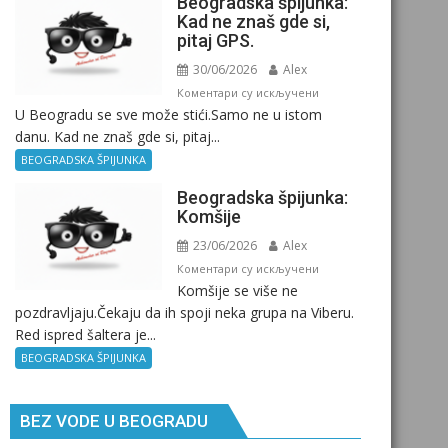
Beogradska špijunka:
Kad ne znaš gde si,
pitaj GPS.
30/06/2026
Alex
на
Коментари су искључени
U Beogradu se sve može stići.Samo ne u istom
Beogradska
danu. Kad ne znaš gde si, pitaj...
špijunka:
Kad
BEOGRADSKA ŠPIJUNKA
ne
Beogradska špijunka:
znaš
Komšije
gde
23/06/2026
Alex
si,
pitaj
на
Коментари су искључени
Komšije se više ne
GPS.
Beogradska
pozdravljaju.Čekaju da ih spoji neka grupa na Viberu.
špijunka:
Red ispred šaltera je...
Komšije
BEOGRADSKA ŠPIJUNKA
BEZ VODE U BEOGRADU