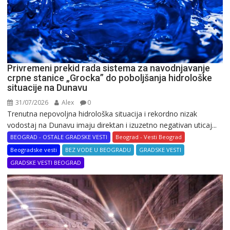
Privremeni prekid rada sistema za navodnjavanje
crpne stanice „Grocka” do poboljšanja hidrološke
situacije na Dunavu
31/07/2026
Alex
0
Trenutna nepovoljna hidrološka situacija i rekordno nizak
vodostaj na Dunavu imaju direktan i izuzetno negativan uticaj...
BEOGRAD - OSTALE GRADSKE VESTI
Beograd - Vesti Beograd
Beogradske vesti
BEZ VODE U BEOGRADU
GRADSKE VESTI
GRADSKE VESTI BEOGRAD