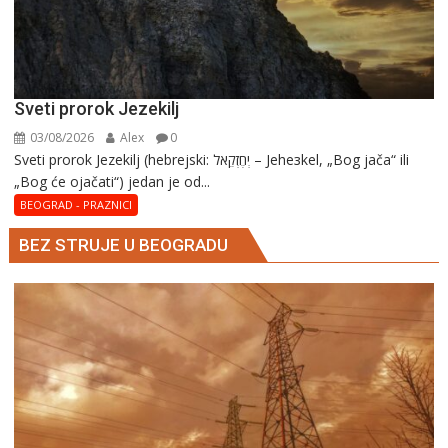
Sveti prorok Jezekilj
03/08/2026
Alex
0
Sveti prorok Jezekilj (hebrejski: יְחֶזְקֵאל – Jehезkel, „Bog jača“ ili
„Bog će ojačati“) jedan je od...
BEOGRAD - PRAZNICI
BEZ STRUJE U BEOGRADU