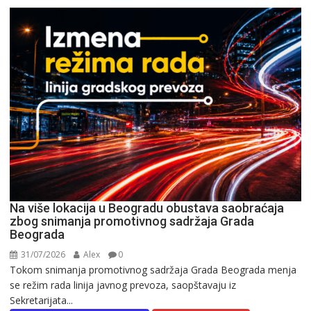
Na više lokacija u Beogradu obustava saobraćaja
zbog snimanja promotivnog sadržaja Grada
Beograda
31/07/2026
Alex
0
Tokom snimanja promotivnog sadržaja Grada Beograda menja
se režim rada linija javnog prevoza, saopštavaju iz
Sekretarijata...