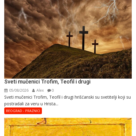
Sveti mučenici Trofim, Teofil i drugi
05/08/2026
Alex
0
Sveti mučenici Trofim, Teofil i drugi hrišćanski su svetitelji koji su
postradali za veru u Hrista...
BEOGRAD - PRAZNICI