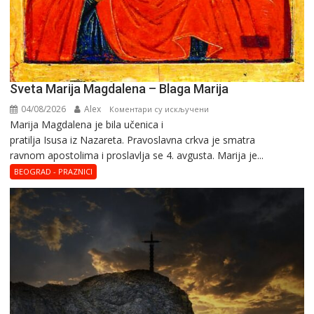
Sveta Marija Magdalena – Blaga Marija
04/08/2026
Alex
на
Коментари су искључени
Marija Magdalena je bila učenica i
Sveta
pratilja Isusa iz Nazareta. Pravoslavna crkva je smatra
Marija
ravnom apostolima i proslavlja se 4. avgusta. Marija je...
Magdalena
–
BEOGRAD - PRAZNICI
Blaga
Marija