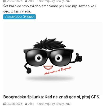
23/07/2026
Alex
на
Коментари су искључени
Šef kaže da smo svi deo tima.Samo još niko nije saznao koji
Beogradska
deo. U firmi vlada...
špijunka
–
BEOGRADSKA ŠPIJUNKA
Kancelarija
Beogradska špijunka: Kad ne znaš gde si, pitaj GPS.
30/06/2026
Alex
на
Коментари су искључени