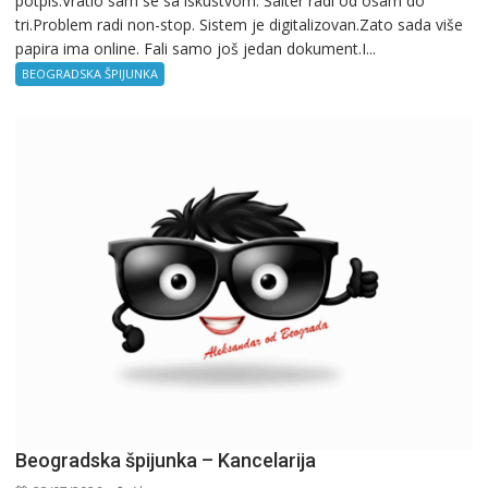
potpis.Vratio sam se sa iskustvom. Šalter radi od osam do
tri.Problem radi non-stop. Sistem je digitalizovan.Zato sada više
Birokratija
papira ima online. Fali samo još jedan dokument.I...
BEOGRADSKA ŠPIJUNKA
Beogradska špijunka – Kancelarija