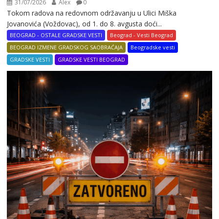
31/07/2026
Alex
0
Tokom radova na redovnom održavanju u Ulici Miška
Jovanovića (Voždovac), od 1. do 8. avgusta doći...
BEOGRAD - OSTALE GRADSKE VESTI
Beograd - Vesti Beograd
BEOGRAD IZMENE GRADSKOG SAOBRAĆAJA
Beogradske vesti
GRADSKE VESTI
GRADSKE VESTI BEOGRAD