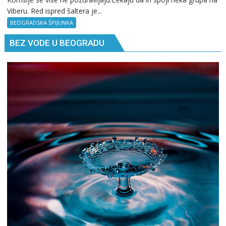
Viberu. Red ispred šaltera je...
špijunka:
Komšije
BEOGRADSKA ŠPIJUNKA
BEZ VODE U BEOGRADU