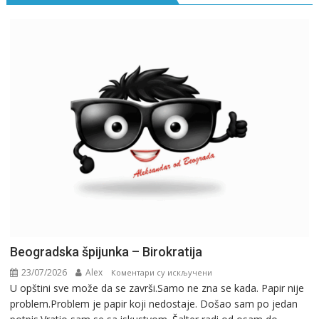
Beogradska špijunka – Birokratija
23/07/2026
Alex
на
Коментари су искључени
U opštini sve može da se završi.Samo ne zna se kada. Papir nije
Beogradska
problem.Problem je papir koji nedostaje. Došao sam po jedan
špijunka
–