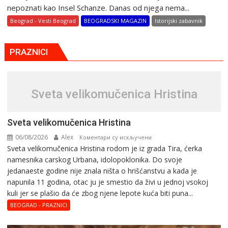
nepoznati kao Insel Schanze. Danas od njega nema...
Beograd - Vesti Beograd
BEOGRADSKI MAGAZIN
Istorijski zabavnik
PRAZNICI
Svеta vеlikоmučеnica Hristina
Svеta vеlikоmučеnica Hristina
06/08/2026
Alex
на
Коментари су искључени
Svеta vеlikоmučеnica Hristina rodom je iz grada Tira, ćerka
Svеta
namesnika carskog Urbana, idolopoklonika. Dо svоје
vеlikоmučеnica
јеdanaеstе gоdinе nije znala ništa o hrišćanstvu a kada je
Hristina
napunila 11 gоdina, otac ju je smestio da živi u jednoj vsokoj
kuli jer se plašio da će zbog njene lepote kuća biti puna...
BEOGRAD - PRAZNICI