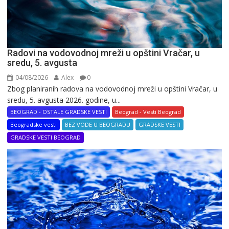
Radovi na vodovodnoj mreži u opštini Vračar, u
sredu, 5. avgusta
04/08/2026
Alex
0
Zbog planiranih radova na vodovodnoj mreži u opštini Vračar, u
sredu, 5. avgusta 2026. godine, u...
BEOGRAD - OSTALE GRADSKE VESTI
Beograd - Vesti Beograd
Beogradske vesti
BEZ VODE U BEOGRADU
GRADSKE VESTI
GRADSKE VESTI BEOGRAD