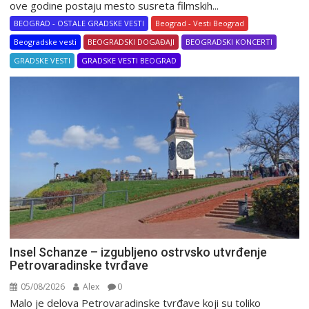
ove godine postaju mesto susreta filmskih...
BEOGRAD - OSTALE GRADSKE VESTI
Beograd - Vesti Beograd
Beogradske vesti
BEOGRADSKI DOGAĐAJI
BEOGRADSKI KONCERTI
GRADSKE VESTI
GRADSKE VESTI BEOGRAD
Insel Schanze – izgubljeno ostrvsko utvrđenje
Petrovaradinske tvrđave
05/08/2026
Alex
0
Malo je delova Petrovaradinske tvrđave koji su toliko