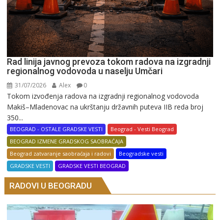
Rad linija javnog prevoza tokom radova na izgradnji
regionalnog vodovoda u naselju Umčari
31/07/2026
Alex
0
Tokom izvođenja radova na izgradnji regionalnog vodovoda
Makiš–Mladenovac na ukrštanju državnih puteva IIB reda broj
350...
BEOGRAD - OSTALE GRADSKE VESTI
Beograd - Vesti Beograd
BEOGRAD IZMENE GRADSKOG SAOBRAĆAJA
Beograd zatvaranje saobraćaja i radovi
Beogradske vesti
GRADSKE VESTI
GRADSKE VESTI BEOGRAD
RADOVI U BEOGRADU