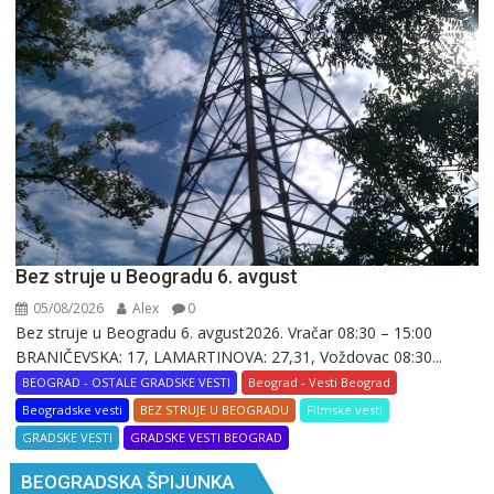
Bez struje u Beogradu 6. avgust
05/08/2026
Alex
0
Bez struje u Beogradu 6. avgust2026. Vračar 08:30 – 15:00
BRANIČEVSKA: 17, LAMARTINOVA: 27,31, Voždovac 08:30...
BEOGRAD - OSTALE GRADSKE VESTI
Beograd - Vesti Beograd
Beogradske vesti
BEZ STRUJE U BEOGRADU
Filmske vesti
GRADSKE VESTI
GRADSKE VESTI BEOGRAD
BEOGRADSKA ŠPIJUNKA