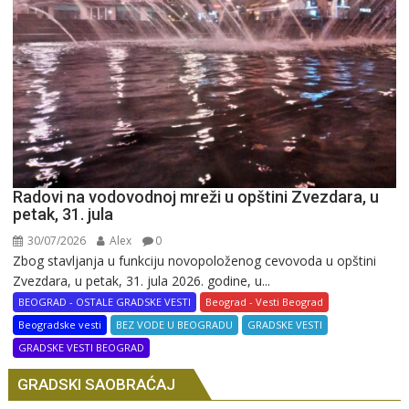
Radovi na vodovodnoj mreži u opštini Zvezdara, u
petak, 31. jula
30/07/2026
Alex
0
Zbog stavljanja u funkciju novopoloženog cevovoda u opštini
Zvezdara, u petak, 31. jula 2026. godine, u...
BEOGRAD - OSTALE GRADSKE VESTI
Beograd - Vesti Beograd
Beogradske vesti
BEZ VODE U BEOGRADU
GRADSKE VESTI
GRADSKE VESTI BEOGRAD
GRADSKI SAOBRAĆAJ