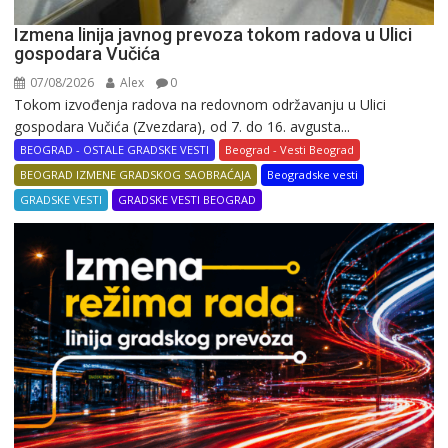
Izmena linija javnog prevoza tokom radova u Ulici
gospodara Vučića
07/08/2026
Alex
0
Tokom izvođenja radova na redovnom održavanju u Ulici
gospodara Vučića (Zvezdara), od 7. do 16. avgusta...
BEOGRAD - OSTALE GRADSKE VESTI
Beograd - Vesti Beograd
BEOGRAD IZMENE GRADSKOG SAOBRAĆAJA
Beogradske vesti
GRADSKE VESTI
GRADSKE VESTI BEOGRAD