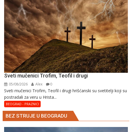
Sveti mučenici Trofim, Teofil i drugi
05/08/2026
Alex
0
Sveti mučenici Trofim, Teofil i drugi hrišćanski su svetitelji koji su
postradali za veru u Hrista...
BEOGRAD - PRAZNICI
BEZ STRUJE U BEOGRADU