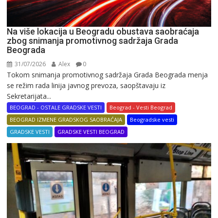
Na više lokacija u Beogradu obustava saobraćaja
zbog snimanja promotivnog sadržaja Grada
Beograda
31/07/2026
Alex
0
Tokom snimanja promotivnog sadržaja Grada Beograda menja
se režim rada linija javnog prevoza, saopštavaju iz
Sekretarijata...
BEOGRAD - OSTALE GRADSKE VESTI
Beograd - Vesti Beograd
BEOGRAD IZMENE GRADSKOG SAOBRAĆAJA
Beogradske vesti
GRADSKE VESTI
GRADSKE VESTI BEOGRAD