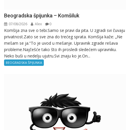
Beogradska špijunka – Komšiluk
07/08/2026
Alex
0
Komšija zna sve o tebi.Samo se pravi da pita. U zgradi svi čuvaju
privatnost.Zato se sve zna do trećeg sprata. Komšija kaže: „Ne
mešam se ja.“To je uvod u mešanje. Upravnik zgrade rešava
probleme.Najčešće tako što ih prosledi sledećem upravniku.
Neko buši u nedelju ujutru.Svi znaju ko je.On...
BEOGRADSKA ŠPIJUNKA