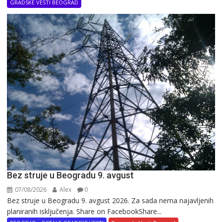
GRADSKE VESTI BEOGRAD
Bez struje u Beogradu 9. avgust
07/08/2026
Alex
0
Bez struje u Beogradu 9. avgust 2026. Za sada nema najavljenih
planiranih isključenja. Share on FacebookShare...