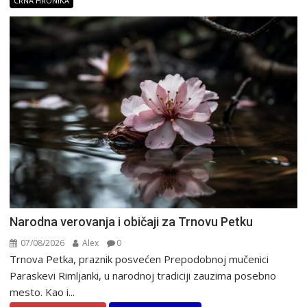
CRNA HRONIKA
Narodna verovanja i običaji za Trnovu Petku
07/08/2026
Alex
0
Trnova Petka, praznik posvećen Prepodobnoj mučenici
Paraskevi Rimljanki, u narodnoj tradiciji zauzima posebno
mesto. Kao i...