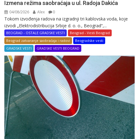
Izmena režima saobraćaja u ul. Radoja Dakića
04/08/2026
Alex
0
Tokom izvođenja radova na izgradnji tri kablovska voda, koje
izvodi „Elektrodistribucija Srbije d. o. o., Beograd“,...
BEOGRAD - OSTALE GRADSKE VESTI
Beograd - Vesti Beograd
Beograd zatvaranje saobraćaja i radovi
Beogradske vesti
GRADSKE VESTI
GRADSKE VESTI BEOGRAD