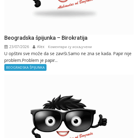
Beogradska špijunka – Birokratija
23/07/2026
Alex
на
Коментари су искључени
U opštini sve može da se završi.Samo ne zna se kada. Papir nije
Beogradska
problem.Problem je papir...
špijunka
–
BEOGRADSKA ŠPIJUNKA
Birokratija