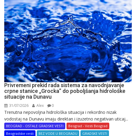
Privremeni prekid rada sistema za navodnjavanje
crpne stanice „Grocka” do poboljšanja hidrološke
situacije na Dunavu
31/07/2026
Alex
0
Trenutna nepovoljna hidrološka situacija i rekordno nizak
vodostaj na Dunavu imaju direktan i izuzetno negativan uticaj...
BEOGRAD - OSTALE GRADSKE VESTI
Beograd - Vesti Beograd
Beogradske vesti
BEZ VODE U BEOGRADU
GRADSKE VESTI