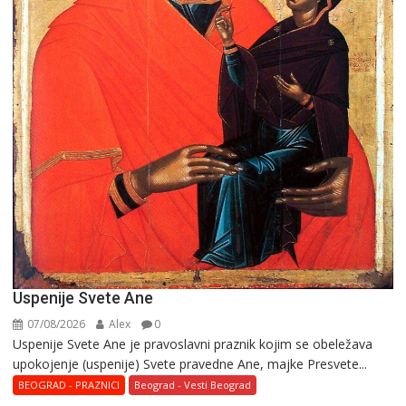
Uspenije Svete Ane
07/08/2026
Alex
0
Uspenije Svete Ane je pravoslavni praznik kojim se obeležava
upokojenje (uspenije) Svete pravedne Ane, majke Presvete...
BEOGRAD - PRAZNICI
Beograd - Vesti Beograd