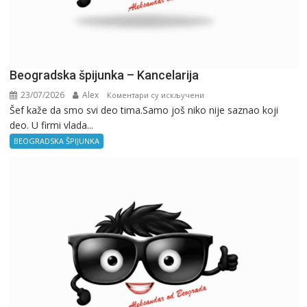
Beogradska špijunka – Kancelarija
23/07/2026
Alex
на
Коментари су искључени
Šef kaže da smo svi deo tima.Samo još niko nije saznao koji
Beogradska
deo. U firmi vlada...
špijunka
–
BEOGRADSKA ŠPIJUNKA
Kancelarija