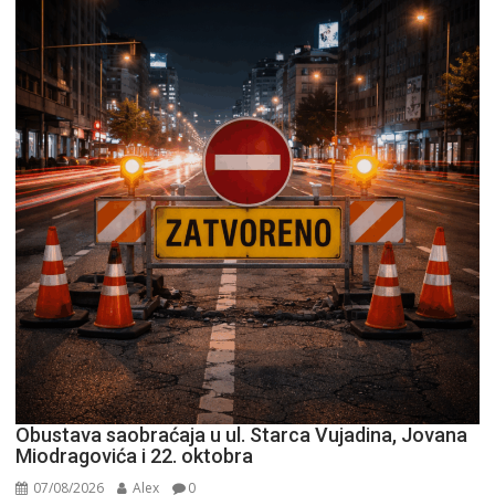
Obustava saobraćaja u ul. Starca Vujadina, Jovana
Miodragovića i 22. oktobra
07/08/2026
Alex
0