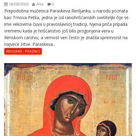
08/08/2026
Alex
0
Prepodobna mučenica Paraskeva Rimljanka, u narodu poznata
kao Trnova Petka, jedna je od ranohrišćanskih svetiteljki čije se
ime vekovima čuva u pravoslavnoj tradiciji. Njena priča pripada
vremenu kada je hrišćanstvo još bilo progonjena vera u
Rimskom carstvu, a vernost veri često je značila spremnost na
najveće žrtve. Paraskeva...
BEOGRAD - PRAZNICI