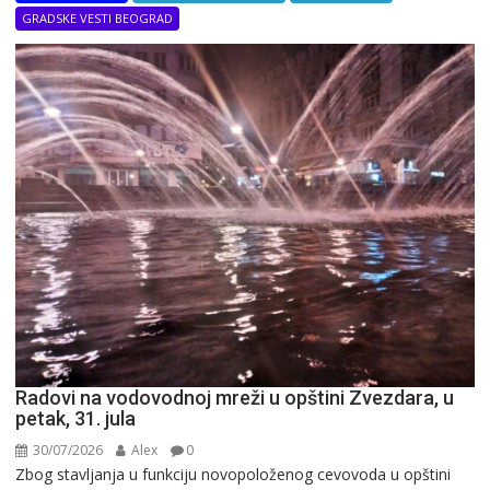
GRADSKE VESTI BEOGRAD
Radovi na vodovodnoj mreži u opštini Zvezdara, u
petak, 31. jula
30/07/2026
Alex
0
Zbog stavljanja u funkciju novopoloženog cevovoda u opštini