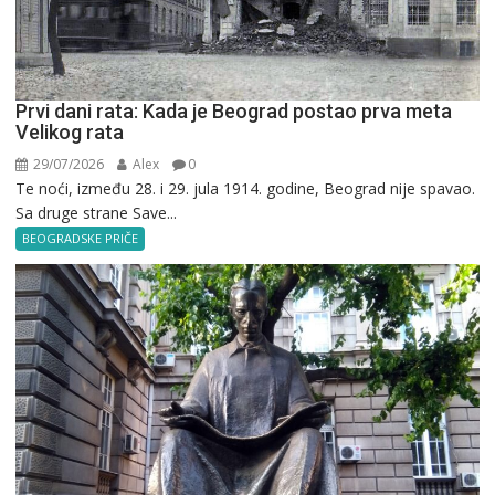
Prvi dani rata: Kada je Beograd postao prva meta
Velikog rata
29/07/2026
Alex
0
Te noći, između 28. i 29. jula 1914. godine, Beograd nije spavao.
Sa druge strane Save...
BEOGRADSKE PRIČE