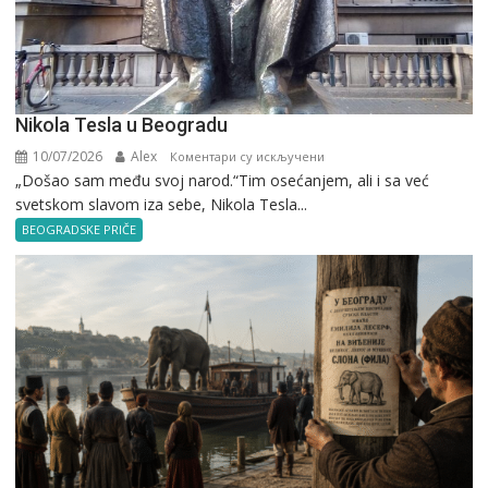
Nikola Tesla u Beogradu
10/07/2026
Alex
на
Коментари су искључени
„Došao sam među svoj narod.“Tim osećanjem, ali i sa već
Nikola
svetskom slavom iza sebe, Nikola Tesla...
Tesla
u
BEOGRADSKE PRIČE
Beogradu