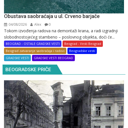
Obustava saobraćaja u ul. Crveno barjače
04/08/2026
Alex
0
Tokom izvođenja radova na demontaži krana, a radi izgradnji
slobodnostojećeg stambeno – poslovnog objekta, doći će...
BEOGRAD - OSTALE GRADSKE VESTI
Beograd - Vesti Beograd
Beograd zatvaranje saobraćaja i radovi
Beogradske vesti
GRADSKE VESTI
GRADSKE VESTI BEOGRAD
BEOGRADSKE PRIČE