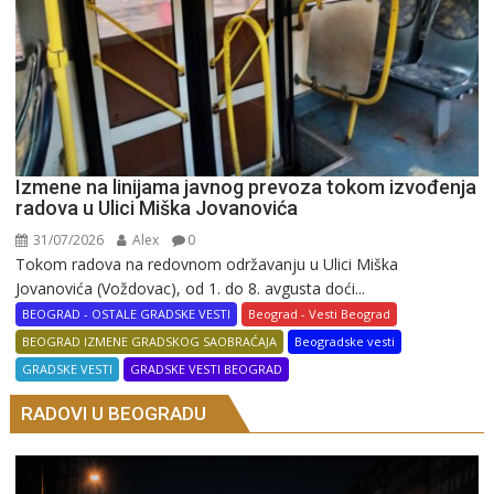
Izmene na linijama javnog prevoza tokom izvođenja
radova u Ulici Miška Jovanovića
31/07/2026
Alex
0
Tokom radova na redovnom održavanju u Ulici Miška
Jovanovića (Voždovac), od 1. do 8. avgusta doći...
BEOGRAD - OSTALE GRADSKE VESTI
Beograd - Vesti Beograd
BEOGRAD IZMENE GRADSKOG SAOBRAĆAJA
Beogradske vesti
GRADSKE VESTI
GRADSKE VESTI BEOGRAD
RADOVI U BEOGRADU