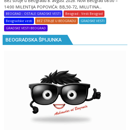
Bez struje u Beogradu 8. avgust 2026. Novi Beograd 08:00 –
14:00 MILENTIJA POPOVIĆA: BB,50-72, MILUTINA...
BEOGRAD - OSTALE GRADSKE VESTI
Beograd - Vesti Beograd
Beogradske vesti
BEZ STRUJE U BEOGRADU
GRADSKE VESTI
GRADSKE VESTI BEOGRAD
BEOGRADSKA ŠPIJUNKA