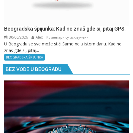
Beogradska špijunka: Kad ne znaš gde si, pitaj GPS.
30/06/2026
Alex
на
Коментари су искључени
U Beogradu se sve može stići.Samo ne u istom danu. Kad ne
Beogradska
znaš gde si, pitaj...
špijunka:
Kad
BEOGRADSKA ŠPIJUNKA
ne
BEZ VODE U BEOGRADU
znaš
gde
si,
pitaj
GPS.