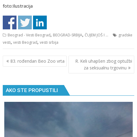
foto:Ilustracija
,
,
Beograd - Vesti Beograd
BEOGRAD-SRBIJA
ČUJEM JOŠ I ...
gradske
,
,
vesti
vesti Beograd
vesti srbija
Кретање
83. rođendan Beo Zoo vrta
R. Keli uhapšen zbog optužbi
чланка
za seksualnu trgovinu
AKO STE PROPUSTILI