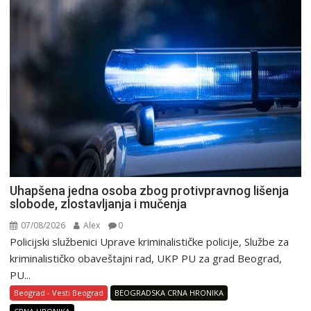
Uhapšena jedna osoba zbog protivpravnog lišenja
slobode, zlostavljanja i mučenja
07/08/2026
Alex
0
Policijski službenici Uprave kriminalističke policije, Službe za
kriminalističko obaveštajni rad, UKP PU za grad Beograd,
PU...
Beograd - Vesti Beograd
BEOGRADSKA CRNA HRONIKA