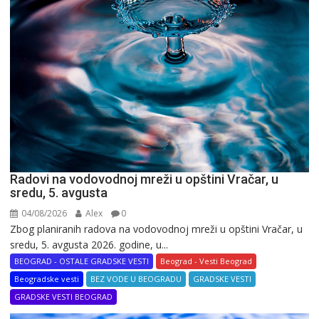
Radovi na vodovodnoj mreži u opštini Vračar, u
sredu, 5. avgusta
04/08/2026
Alex
0
Zbog planiranih radova na vodovodnoj mreži u opštini Vračar, u
sredu, 5. avgusta 2026. godine, u...
BEOGRAD - OSTALE GRADSKE VESTI
Beograd - Vesti Beograd
Beogradske vesti
BEZ VODE U BEOGRADU
GRADSKE VESTI
GRADSKE VESTI BEOGRAD