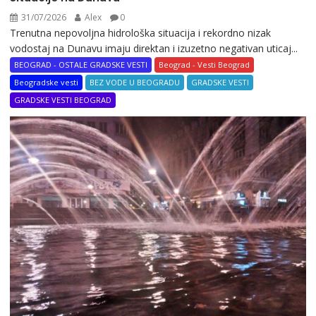
31/07/2026
Alex
0
Trenutna nepovoljna hidrološka situacija i rekordno nizak
vodostaj na Dunavu imaju direktan i izuzetno negativan uticaj...
BEOGRAD - OSTALE GRADSKE VESTI
Beograd - Vesti Beograd
Beogradske vesti
BEZ VODE U BEOGRADU
GRADSKE VESTI
GRADSKE VESTI BEOGRAD