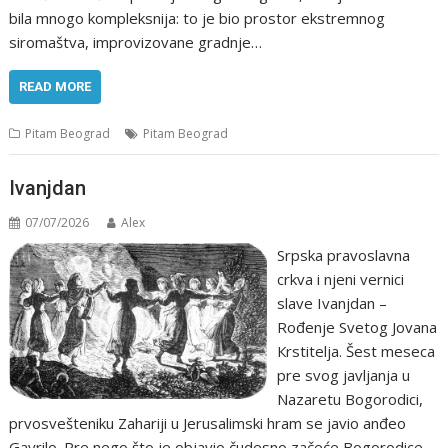
bila mnogo kompleksnija: to je bio prostor ekstremnog
siromaštva, improvizovane gradnje…
READ MORE
Pitam Beograd
Pitam Beograd
Ivanjdan
07/07/2026
Alex
Srpska pravoslavna
crkva i njeni vernici
slave Ivanjdan –
Rоđеnjе Svеtоg Jоvana
Кrstitеlja. Šеst mеsеca
prе svоg javljanja u
Nazarеtu Bоgоrоdici,
prvоsvеštеniku Zahariji u Jеrusalimski hram sе javiо anđео
Gavrilо. Prе nеgо štо jе оbjaviо čudеsnо začеćе Bоgоrоdicе,