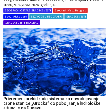
sredu, 5. avgusta 2026. godine, u...
BEOGRAD - OSTALE GRADSKE VESTI
Beograd - Vesti Beograd
Beogradske vesti
BEZ VODE U BEOGRADU
GRADSKE VESTI
GRADSKE VESTI BEOGRAD
Privremeni prekid rada sistema za navodnjavanje
crpne stanice „Grocka” do poboljšanja hidrološke
situacije na Dunavu