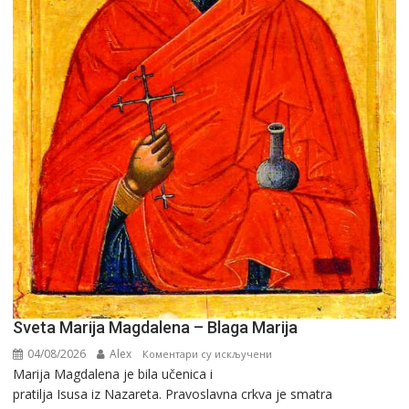
Sveta Marija Magdalena – Blaga Marija
04/08/2026
Alex
на
Коментари су искључени
Marija Magdalena je bila učenica i
Sveta
pratilja Isusa iz Nazareta. Pravoslavna crkva je smatra
Marija