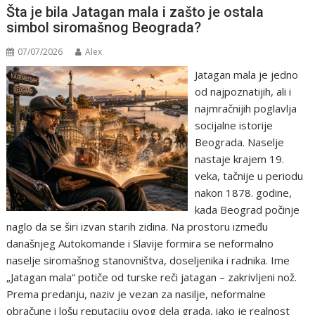
Šta je bila Jatagan mala i zašto je ostala
simbol siromašnog Beograda?
07/07/2026
Alex
Jatagan mala je jedno
od najpoznatijih, ali i
najmračnijih poglavlja
socijalne istorije
Beograda. Naselje
nastaje krajem 19.
veka, tačnije u periodu
nakon 1878. godine,
kada Beograd počinje
naglo da se širi izvan starih zidina. Na prostoru između
današnjeg Autokomande i Slavije formira se neformalno
naselje siromašnog stanovništva, doseljenika i radnika. Ime
„Jatagan mala“ potiče od turske reči jatagan – zakrivljeni nož.
Prema predanju, naziv je vezan za nasilje, neformalne
obračune i lošu reputaciju ovog dela grada, iako je realnost