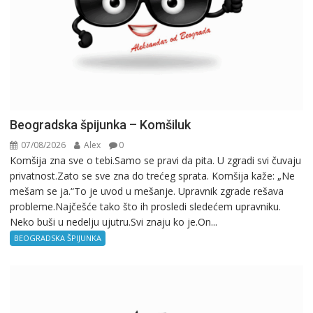
Beogradska špijunka – Komšiluk
07/08/2026
Alex
0
Komšija zna sve o tebi.Samo se pravi da pita. U zgradi svi čuvaju
privatnost.Zato se sve zna do trećeg sprata. Komšija kaže: „Ne
mešam se ja.“To je uvod u mešanje. Upravnik zgrade rešava
probleme.Najčešće tako što ih prosledi sledećem upravniku.
Neko buši u nedelju ujutru.Svi znaju ko je.On...
BEOGRADSKA ŠPIJUNKA