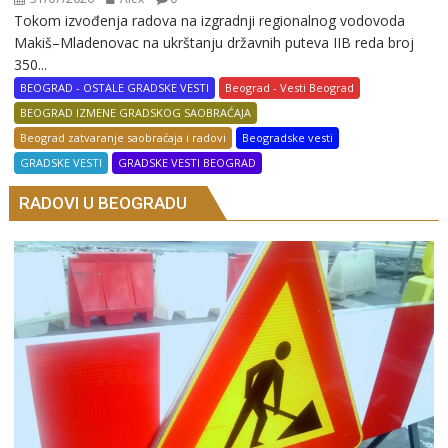
Tokom izvođenja radova na izgradnji regionalnog vodovoda
Makiš–Mladenovac na ukrštanju državnih puteva IIB reda broj
350...
BEOGRAD - OSTALE GRADSKE VESTI
Beograd - Vesti Beograd
BEOGRAD IZMENE GRADSKOG SAOBRAĆAJA
Beograd zatvaranje saobraćaja i radovi
Beogradske vesti
GRADSKE VESTI
GRADSKE VESTI BEOGRAD
RADOVI U BEOGRADU