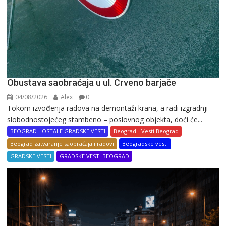
Obustava saobraćaja u ul. Crveno barjače
04/08/2026
Alex
0
Tokom izvođenja radova na demontaži krana, a radi izgradnji
slobodnostojećeg stambeno – poslovnog objekta, doći će...
BEOGRAD - OSTALE GRADSKE VESTI
Beograd - Vesti Beograd
Beograd zatvaranje saobraćaja i radovi
Beogradske vesti
GRADSKE VESTI
GRADSKE VESTI BEOGRAD