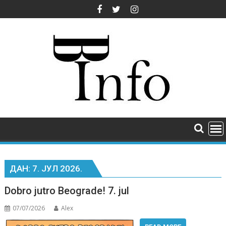
Skip
to
content
ДАН:
7. ЈУЛ 2026.
Dobro jutro Beograde! 7. jul
07/07/2026
Alex