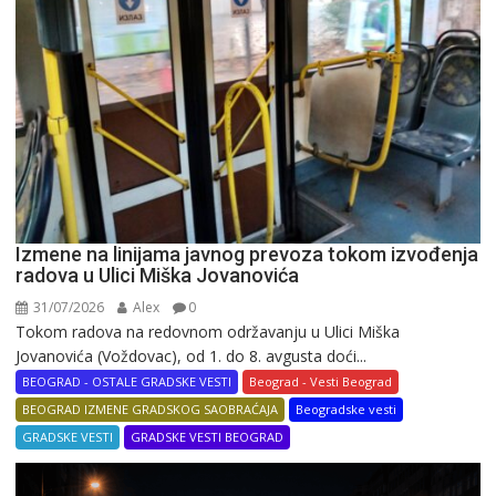
Izmene na linijama javnog prevoza tokom izvođenja
radova u Ulici Miška Jovanovića
31/07/2026
Alex
0
Tokom radova na redovnom održavanju u Ulici Miška
Jovanovića (Voždovac), od 1. do 8. avgusta doći...
BEOGRAD - OSTALE GRADSKE VESTI
Beograd - Vesti Beograd
BEOGRAD IZMENE GRADSKOG SAOBRAĆAJA
Beogradske vesti
GRADSKE VESTI
GRADSKE VESTI BEOGRAD