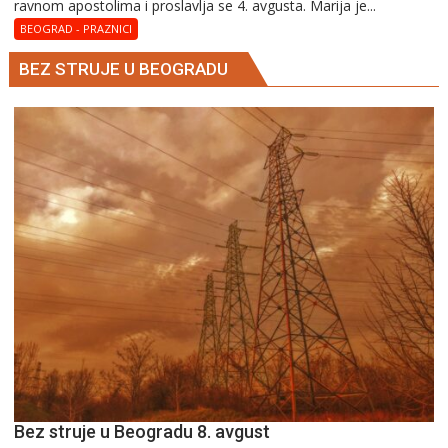
ravnom apostolima i proslavlja se 4. avgusta. Marija je...
Magdalena
–
BEOGRAD - PRAZNICI
Blaga
BEZ STRUJE U BEOGRADU
Marija
Bez struje u Beogradu 8. avgust