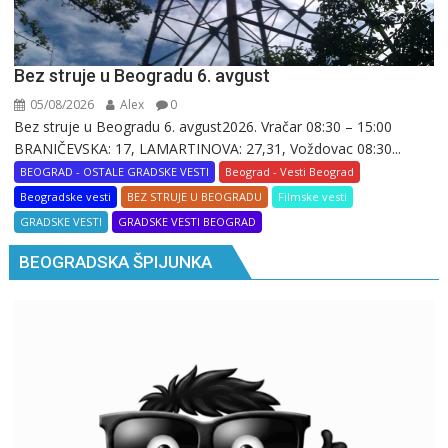
Bez struje u Beogradu 6. avgust
05/08/2026
Alex
0
Bez struje u Beogradu 6. avgust2026. Vračar 08:30 – 15:00
BRANIČEVSKA: 17, LAMARTINOVA: 27,31, Voždovac 08:30...
BEOGRAD - OSTALE GRADSKE VESTI
Beograd - Vesti Beograd
Beogradske vesti
BEZ STRUJE U BEOGRADU
Filmske vesti
GRADSKE VESTI
GRADSKE VESTI BEOGRAD
BEOGRADSKA ŠPIJUNKA