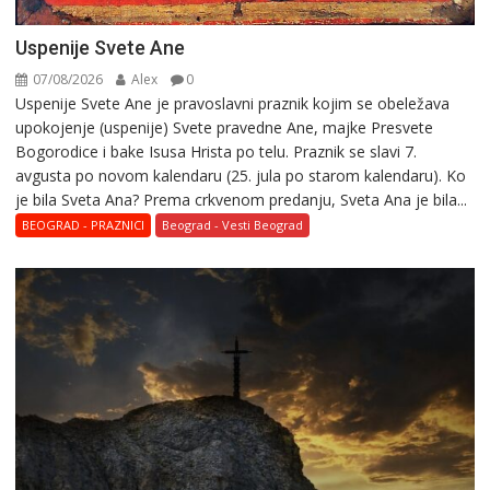
Uspenije Svete Ane
07/08/2026
Alex
0
Uspenije Svete Ane je pravoslavni praznik kojim se obeležava
upokojenje (uspenije) Svete pravedne Ane, majke Presvete
Bogorodice i bake Isusa Hrista po telu. Praznik se slavi 7.
avgusta po novom kalendaru (25. jula po starom kalendaru). Ko
je bila Sveta Ana? Prema crkvenom predanju, Sveta Ana je bila...
BEOGRAD - PRAZNICI
Beograd - Vesti Beograd