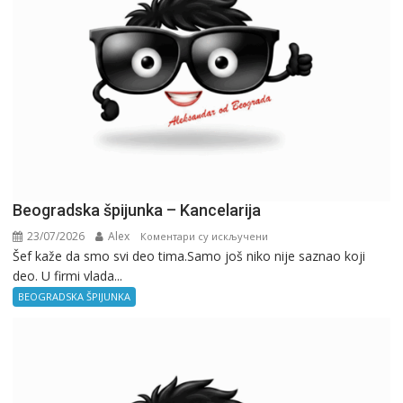
Beogradska špijunka – Kancelarija
23/07/2026
Alex
на
Коментари су искључени
Šef kaže da smo svi deo tima.Samo još niko nije saznao koji
Beogradska
deo. U firmi vlada...
špijunka
–
BEOGRADSKA ŠPIJUNKA
Kancelarija