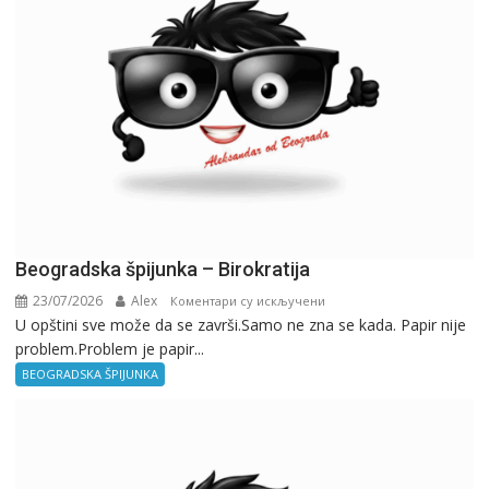
Beogradska špijunka – Birokratija
23/07/2026
Alex
на
Коментари су искључени
U opštini sve može da se završi.Samo ne zna se kada. Papir nije
Beogradska
problem.Problem je papir...
špijunka
–
BEOGRADSKA ŠPIJUNKA
Birokratija