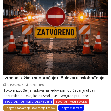
Izmena režima saobraćaja u Bulevaru oslobođenja
04/08/2026
Alex
0
Tokom izvođenja radova na redovnom održavanju ulica i
opštinskih puteva, koje izvodi JKP „Beograd put“, doći...
BEOGRAD - OSTALE GRADSKE VESTI
Beograd - Vesti Beograd
Beograd zatvaranje saobraćaja i radovi
Beogradske vesti