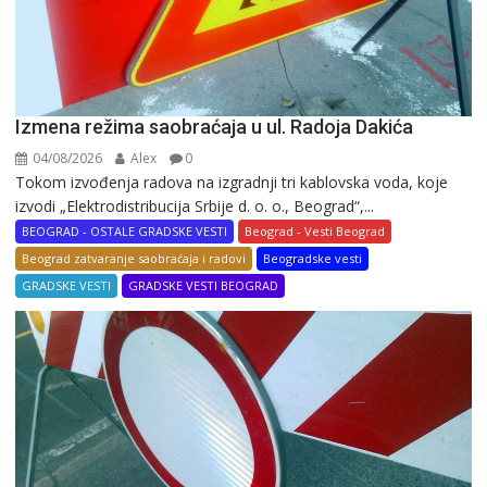
Izmena režima saobraćaja u ul. Radoja Dakića
04/08/2026
Alex
0
Tokom izvođenja radova na izgradnji tri kablovska voda, koje
izvodi „Elektrodistribucija Srbije d. o. o., Beograd“,...
BEOGRAD - OSTALE GRADSKE VESTI
Beograd - Vesti Beograd
Beograd zatvaranje saobraćaja i radovi
Beogradske vesti
GRADSKE VESTI
GRADSKE VESTI BEOGRAD