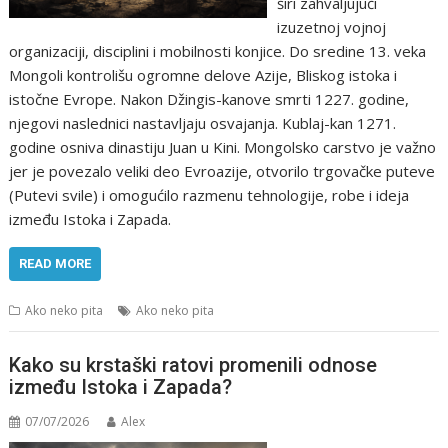
širi zahvaljujući
izuzetnoj vojnoj
organizaciji, disciplini i mobilnosti konjice. Do sredine 13. veka
Mongoli kontrolišu ogromne delove Azije, Bliskog istoka i
istočne Evrope. Nakon Džingis-kanove smrti 1227. godine,
njegovi naslednici nastavljaju osvajanja. Kublaj-kan 1271.
godine osniva dinastiju Juan u Kini. Mongolsko carstvo je važno
jer je povezalo veliki deo Evroazije, otvorilo trgovačke puteve
(Putevi svile) i omogućilo razmenu tehnologije, robe i ideja
između Istoka i Zapada.
READ MORE
Ako neko pita
Ako neko pita
Kako su krstaški ratovi promenili odnose
između Istoka i Zapada?
07/07/2026
Alex