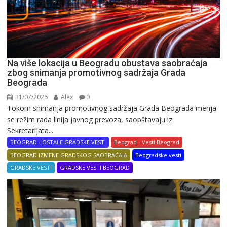
Na više lokacija u Beogradu obustava saobraćaja
zbog snimanja promotivnog sadržaja Grada
Beograda
31/07/2026
Alex
0
Tokom snimanja promotivnog sadržaja Grada Beograda menja
se režim rada linija javnog prevoza, saopštavaju iz
Sekretarijata...
BEOGRAD - OSTALE GRADSKE VESTI
Beograd - Vesti Beograd
BEOGRAD IZMENE GRADSKOG SAOBRAĆAJA
Beogradske vesti
GRADSKE VESTI
GRADSKE VESTI BEOGRAD