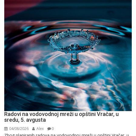
Radovi na vodovodnoj mreži u opštini Vračar, u
sredu, 5. avgusta
04/08/2026
Alex
0
Zbog planiranih radova na vodovodnoj mreži u opštini Vračar, u