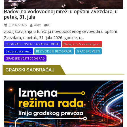
Radovi na vodovodnoj mreži u opštini Zvezdara, u
petak, 31. jula
30/07/2026
Alex
0
Zbog stavljanja u funkciju novopoloženog cevovoda u opštini
Zvezdara, u petak, 31. jula 2026. godine, u...
BEOGRAD - OSTALE GRADSKE VESTI
Beograd - Vesti Beograd
Beogradske vesti
BEZ VODE U BEOGRADU
GRADSKE VESTI
GRADSKE VESTI BEOGRAD
GRADSKI SAOBRAĆAJ