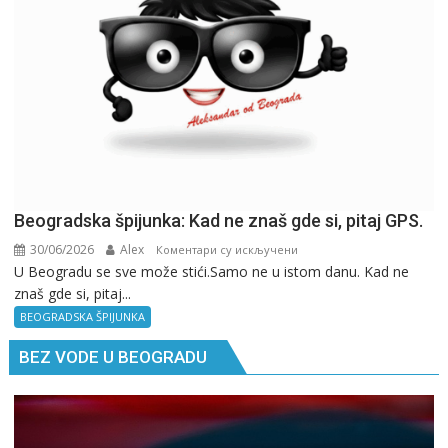
Beogradska špijunka: Kad ne znaš gde si, pitaj GPS.
30/06/2026
Alex
на
Коментари су искључени
U Beogradu se sve može stići.Samo ne u istom danu. Kad ne
Beogradska
znaš gde si, pitaj...
špijunka:
Kad
BEOGRADSKA ŠPIJUNKA
ne
BEZ VODE U BEOGRADU
znaš
gde
si,
pitaj
GPS.