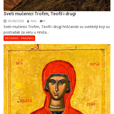
Sveti mučenici Trofim, Teofil i drugi
05/08/2026
Alex
0
Sveti mučenici Trofim, Teofil i drugi hrišćanski su svetitelji koji su
postradali za veru u Hrista...
BEOGRAD - PRAZNICI