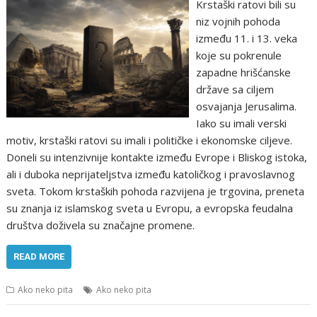
Krstaški ratovi bili su
niz vojnih pohoda
između 11. i 13. veka
koje su pokrenule
zapadne hrišćanske
države sa ciljem
osvajanja Jerusalima.
Iako su imali verski
motiv, krstaški ratovi su imali i političke i ekonomske ciljeve.
Doneli su intenzivnije kontakte između Evrope i Bliskog istoka,
ali i duboka neprijateljstva između katoličkog i pravoslavnog
sveta. Tokom krstaških pohoda razvijena je trgovina, preneta
su znanja iz islamskog sveta u Evropu, a evropska feudalna
društva doživela su značajne promene.
READ MORE
Ako neko pita
Ako neko pita