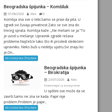
Beogradska špijunka – Komšiluk
07/08/2026
Alex
0
Komšija zna sve o tebi.Samo se pravi da pita. U
zgradi svi čuvaju privatnost.Zato se sve zna do
trećeg sprata. Komšija kaže: „Ne mešam se ja.“To
je uvod u mešanje. Upravnik zgrade rešava
probleme.Najčešće tako što ih prosledi sledećem
upravniku. Neko buši u nedelju ujutru.Svi znaju ko
je.On...
BEOGRADSKA ŠPIJUNKA
Beogradska špijunka
– Birokratija
23/07/2026
Alex
на
Коментари су искључени
U opštini sve može da se
Beogradska
završi.Samo ne zna se kada. Papir nije
špijunka
problem.Problem je papir...
–
Birokratija
BEOGRADSKA ŠPIJUNKA