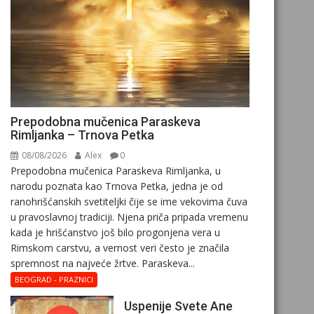
Prepodobna mučenica Paraskeva
Rimljanka – Trnova Petka
08/08/2026
Alex
0
Prepodobna mučenica Paraskeva Rimljanka, u
narodu poznata kao Trnova Petka, jedna je od
ranohrišćanskih svetiteljki čije se ime vekovima čuva
u pravoslavnoj tradiciji. Njena priča pripada vremenu
kada je hrišćanstvo još bilo progonjena vera u
Rimskom carstvu, a vernost veri često je značila
spremnost na najveće žrtve. Paraskeva...
BEOGRAD - PRAZNICI
Uspenije Svete Ane