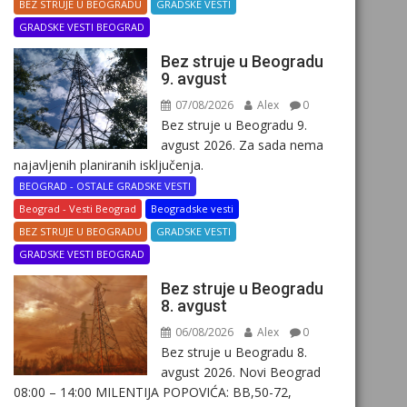
BEZ STRUJE U BEOGRADU
GRADSKE VESTI
GRADSKE VESTI BEOGRAD
Bez struje u Beogradu
9. avgust
07/08/2026
Alex
0
Bez struje u Beogradu 9.
avgust 2026. Za sada nema
najavljenih planiranih isključenja.
BEOGRAD - OSTALE GRADSKE VESTI
Beograd - Vesti Beograd
Beogradske vesti
BEZ STRUJE U BEOGRADU
GRADSKE VESTI
GRADSKE VESTI BEOGRAD
Bez struje u Beogradu
8. avgust
06/08/2026
Alex
0
Bez struje u Beogradu 8.
avgust 2026. Novi Beograd
08:00 – 14:00 MILENTIJA POPOVIĆA: BB,50-72,