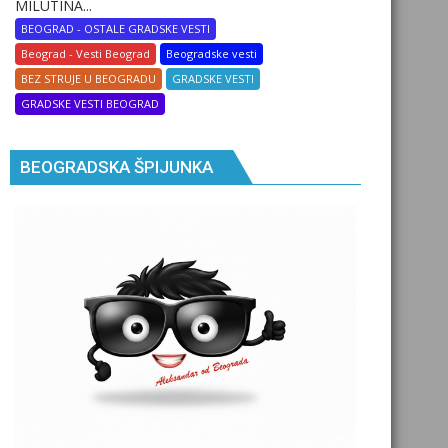
MILUTINA...
BEOGRAD - OSTALE GRADSKE VESTI
Beograd - Vesti Beograd
Beogradske vesti
BEZ STRUJE U BEOGRADU
GRADSKE VESTI
GRADSKE VESTI BEOGRAD
BEOGRADSKA ŠPIJUNKA