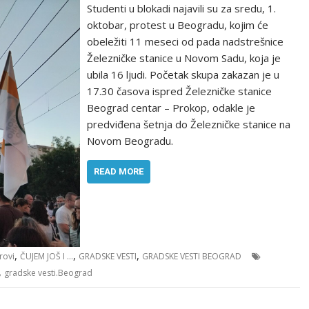
Studenti u blokadi najavili su za sredu, 1.
oktobar, protest u Beogradu, kojim će
obeležiti 11 meseci od pada nadstrešnice
Železničke stanice u Novom Sadu, koja je
ubila 16 ljudi. Početak skupa zakazan je u
17.30 časova ispred Železničke stanice
Beograd centar – Prokop, odakle je
predviđena šetnja do Železničke stanice na
Novom Beogradu.
READ MORE
,
,
,
rovi
ČUJEM JOŠ I ...
GRADSKE VESTI
GRADSKE VESTI BEOGRAD
,
gradske vesti.Beograd