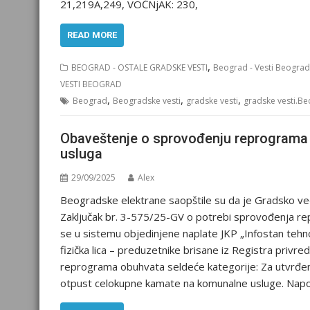
21,219A,249, VOĆNjAK: 230,
READ MORE
,
BEOGRAD - OSTALE GRADSKE VESTI
Beograd - Vesti Beograd
VESTI BEOGRAD
,
,
,
Beograd
Beogradske vesti
gradske vesti
gradske vesti.B
Obaveštenje o sprovođenju reprograma d
usluga
29/09/2025
Alex
Beogradske elektrane saopštile su da je Gradsko v
Zaključak br. 3-575/25-GV o potrebi sprovođenja repr
se u sistemu objedinjene naplate JKP „Infostan tehno
fizička lica – preduzetnike brisane iz Registra privr
reprograma obuhvata seldeće kategorije: Za utvrđen
otpust celokupne kamate na komunalne usluge. Napo