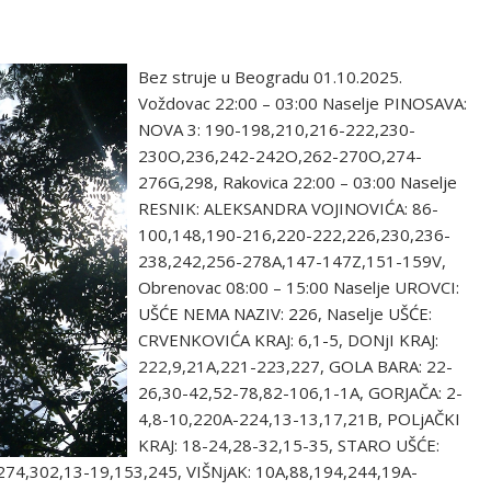
Bez struje u Beogradu 01.10.2025.
Voždovac 22:00 – 03:00 Naselje PINOSAVA:
NOVA 3: 190-198,210,216-222,230-
230O,236,242-242O,262-270O,274-
276G,298, Rakovica 22:00 – 03:00 Naselje
RESNIK: ALEKSANDRA VOJINOVIĆA: 86-
100,148,190-216,220-222,226,230,236-
238,242,256-278A,147-147Z,151-159V,
Obrenovac 08:00 – 15:00 Naselje UROVCI:
UŠĆE NEMA NAZIV: 226, Naselje UŠĆE:
CRVENKOVIĆA KRAJ: 6,1-5, DONjI KRAJ:
222,9,21A,221-223,227, GOLA BARA: 22-
26,30-42,52-78,82-106,1-1A, GORJAČA: 2-
4,8-10,220A-224,13-13,17,21B, POLjAČKI
KRAJ: 18-24,28-32,15-35, STARO UŠĆE:
74,302,13-19,153,245, VIŠNjAK: 10A,88,194,244,19A-