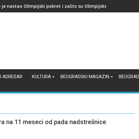
kupuje proizvođača AI čipova: Počinje nova bitka za jeftiniju veš
I ADRESAR
KULTURA
BEOGRADSKI MAGAZIN
BEOGRAD
bra na 11 meseci od pada nadstrešnice