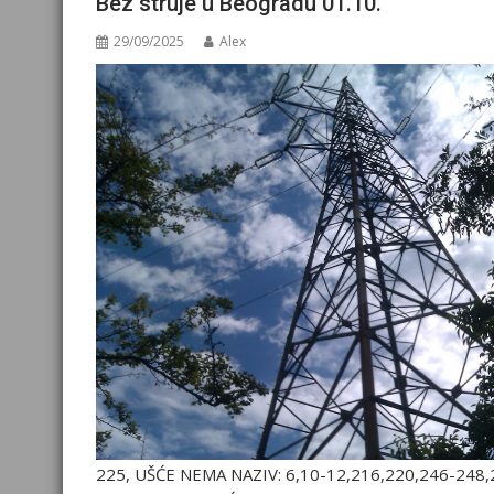
Bez struje u Beogradu 01.10.
29/09/2025
Alex
225, UŠĆE NEMA NAZIV: 6,10-12,216,220,246-248,2