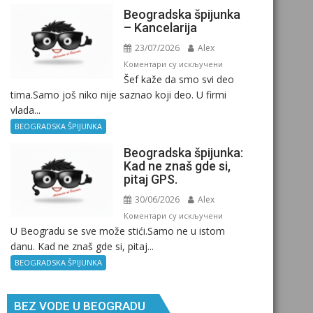
Beogradska špijunka
– Kancelarija
23/07/2026
Alex
на
Коментари су искључени
Šef kaže da smo svi deo
Beogradska
tima.Samo još niko nije saznao koji deo. U firmi
špijunka
vlada...
–
Kancelarija
BEOGRADSKA ŠPIJUNKA
Beogradska špijunka:
Kad ne znaš gde si,
pitaj GPS.
30/06/2026
Alex
на
Коментари су искључени
U Beogradu se sve može stići.Samo ne u istom
Beogradska
danu. Kad ne znaš gde si, pitaj...
špijunka:
Kad
BEOGRADSKA ŠPIJUNKA
ne
znaš
BEZ VODE U BEOGRADU
gde