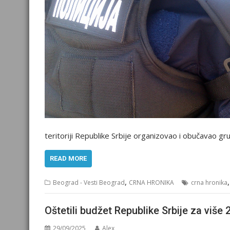
teritoriji Republike Srbije organizovao i obučavao g
READ MORE
,
Beograd - Vesti Beograd
CRNA HRONIKA
crna hronika
Oštetili budžet Republike Srbije za više
29/09/2025
Alex