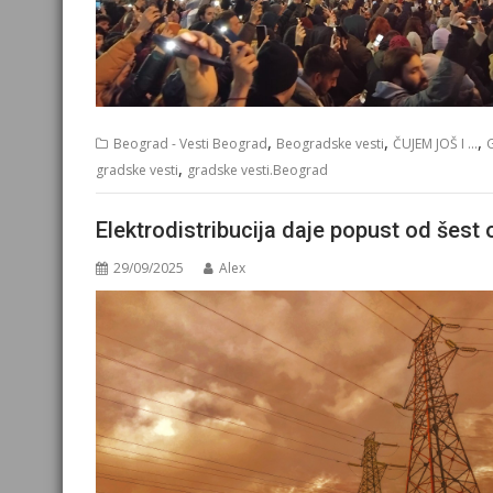
,
,
,
Beograd - Vesti Beograd
Beogradske vesti
ČUJEM JOŠ I ...
,
gradske vesti
gradske vesti.Beograd
Elektrodistribucija daje popust od šest 
29/09/2025
Alex