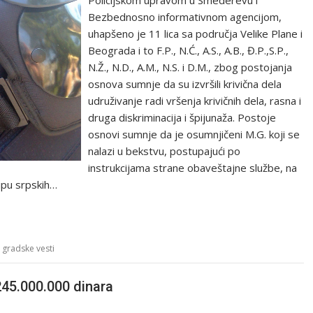
Bezbednosno informativnom agencijom,
uhapšeno je 11 lica sa područja Velike Plane i
Beograda i to F.P., N.Ć., A.S., A.B., Đ.P.,S.P.,
N.Ž., N.D., A.M., N.S. i D.M., zbog postojanja
osnova sumnje da su izvršili krivična dela
udruživanje radi vršenja krivičnih dela, rasna i
druga diskriminacija i špijunaža. Postoje
osnovi sumnje da je osumnjičeni M.G. koji se
nalazi u bekstvu, postupajući po
instrukcijama strane obaveštajne službe, na
rupu srpskih…
,
gradske vesti
 245.000.000 dinara