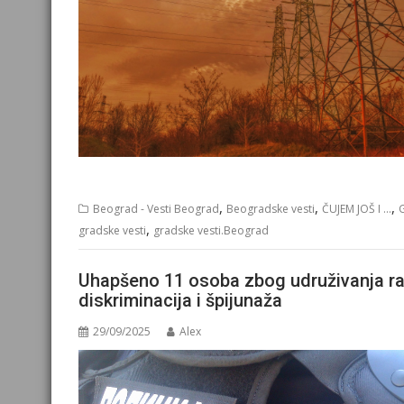
,
,
,
Beograd - Vesti Beograd
Beogradske vesti
ČUJEM JOŠ I ...
,
gradske vesti
gradske vesti.Beograd
Uhapšeno 11 osoba zbog udruživanja radi
diskriminacija i špijunaža
29/09/2025
Alex