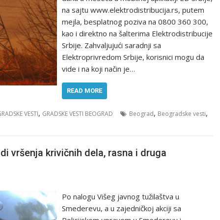
na sajtu www.elektrodistribucija.rs, putem
mejla, besplatnog poziva na 0800 360 300,
kao i direktno na šalterima Elektrodistribucije
Srbije. Zahvaljujući saradnji sa
Elektroprivredom Srbije, korisnici mogu da
vide i na koji način je…
READ MORE
,
,
,
GRADSKE VESTI
GRADSKE VESTI BEOGRAD
Beograd
Beogradske vesti
 vršenja krivičnih dela, rasna i druga
Po nalogu Višeg javnog tužilaštva u
Smederevu, a u zajedničkoj akciji sa
Policijskom upravom u Smederevu i