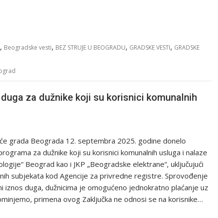
,
,
,
,
Beogradske vesti
BEZ STRUJE U BEOGRADU
GRADSKE VESTI
GRADSKE
eograd
uga za dužnike koji su korisnici komunalnih
eće grada Beograda 12. septembra 2025. godine donelo
ograma za dužnike koji su korisnici komunalnih usluga i nalaze
logije“ Beograd kao i JKP „Beogradske elektrane“, uključujući
ednih subjekata kod Agencije za privredne registre. Sprovođenje
i iznos duga, dužnicima je omogućeno jednokratno plaćanje uz
minjemo, primena ovog Zaključka ne odnosi se na korisnike…