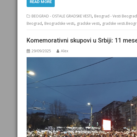
READ MORE
,
BEOGRAD - OSTALE GRADSKE VESTI
Beograd - Vesti Beograd
,
,
,
Beograd
Beogradske vesti
gradske vesti
gradske vesti.Beog
Komemorativni skupovi u Srbiji: 11 mes
29/09/2025
Alex