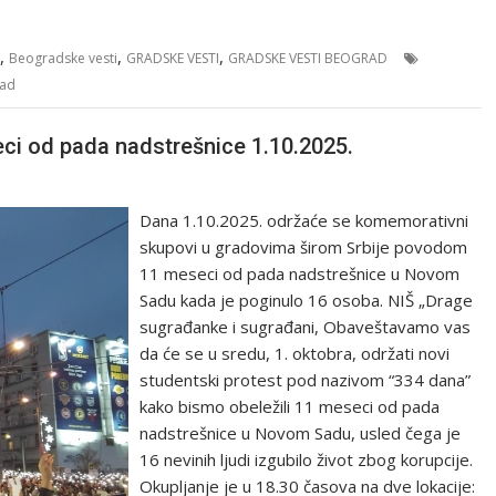
,
,
,
Beogradske vesti
GRADSKE VESTI
GRADSKE VESTI BEOGRAD
rad
eci od pada nadstrešnice 1.10.2025.
Dana 1.10.2025. održaće se komemorativni
skupovi u gradovima širom Srbije povodom
11 meseci od pada nadstrešnice u Novom
Sadu kada je poginulo 16 osoba. NIŠ „Drage
sugrađanke i sugrađani, Obaveštavamo vas
da će se u sredu, 1. oktobra, održati novi
studentski protest pod nazivom “334 dana”
kako bismo obeležili 11 meseci od pada
nadstrešnice u Novom Sadu, usled čega je
16 nevinih ljudi izgubilo život zbog korupcije.
Okupljanje je u 18.30 časova na dve lokacije: