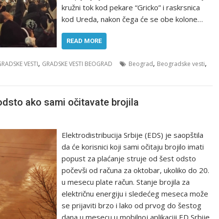
kružni tok kod pekare “Gricko” i raskrsnica
kod Ureda, nakon čega će se obe kolone…
READ MORE
,
,
,
GRADSKE VESTI
GRADSKE VESTI BEOGRAD
Beograd
Beogradske vesti
odsto ako sami očitavate brojila
Elektrodistribucija Srbije (EDS) je saopštila
da će korisnici koji sami očitaju brojilo imati
popust za plaćanje struje od šest odsto
počevši od računa za oktobar, ukoliko do 20.
u mesecu plate račun. Stanje brojila za
električnu energiju i sledećeg meseca može
se prijaviti brzo i lako od prvog do šestog
dana u mesecu u mobilnoj aplikaciji ED Srbije,