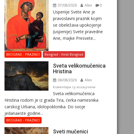
07/08/2026
Alex
0
Uspenije Svete Ane je
pravoslavni praznik kojim
se obeležava upokojenje
(uspenije) Svete pravedne
Ane, majke Presvete...
BEOGRAD - PRAZNICI
Beograd - Vesti Beograd
Svеta vеlikоmučеnica
Hristina
06/08/2026
Alex
на
Коментари су искључени
Svеta vеlikоmučеnica
Svеta
Hristina rodom je iz grada Tira, ćerka namesnika
vеlikоmučеnica
carskog Urbana, idolopoklonika. Dо svоје
Hristina
јеdanaеstе gоdinе...
BEOGRAD - PRAZNICI
Sveti mučenici