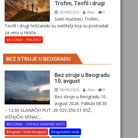
Trofim, Teofil i drugi
05/08/2026
Alex
0
Sveti mučenici Trofim,
Teofil i drugi hrišćanski su svetitelji koji su postradali
za veru u Hrista...
BEOGRAD - PRAZNICI
BEZ STRUJE U BEOGRADU
Bez struje u Beogradu
10. avgust
08/08/2026
Alex
0
Bez struje u Beogradu 10.
avgust 2026. Palilula 08:30
– 12:30 SLANAČKI PUT: 26-32V,35V,51-65Ž,
VIŠNjIČKI VENAC:...
BEOGRAD - OSTALE GRADSKE VESTI
Beograd - Vesti Beograd
Beogradske vesti