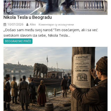
Nikola Tesla u Beogradu
10/07/2026
Alex
на
Коментари су искључени
„Došao sam među svoj narod.“Tim osećanjem, ali i sa već
Nikola
svetskom slavom iza sebe, Nikola Tesla...
Tesla
u
BEOGRADSKE PRIČE
Beogradu