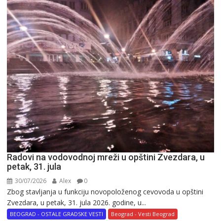
Radovi na vodovodnoj mreži u opštini Zvezdara, u
petak, 31. jula
30/07/2026
Alex
0
Zbog stavljanja u funkciju novopoloženog cevovoda u opštini
Zvezdara, u petak, 31. jula 2026. godine, u...
BEOGRAD - OSTALE GRADSKE VESTI
Beograd - Vesti Beograd