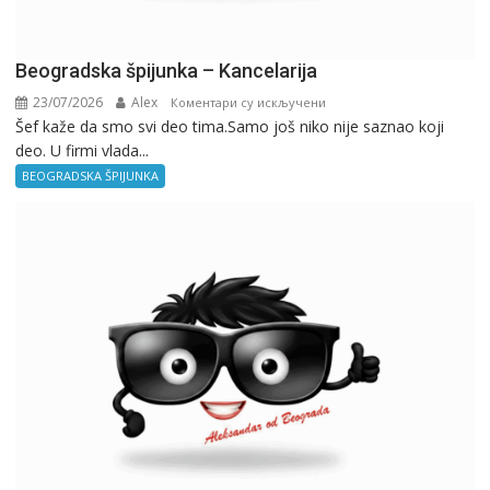
Beogradska špijunka – Kancelarija
23/07/2026
Alex
на
Коментари су искључени
Šef kaže da smo svi deo tima.Samo još niko nije saznao koji
Beogradska
deo. U firmi vlada...
špijunka
–
BEOGRADSKA ŠPIJUNKA
Kancelarija