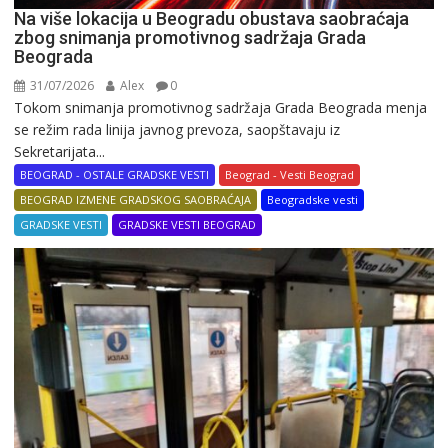
Na više lokacija u Beogradu obustava saobraćaja
zbog snimanja promotivnog sadržaja Grada
Beograda
31/07/2026
Alex
0
Tokom snimanja promotivnog sadržaja Grada Beograda menja
se režim rada linija javnog prevoza, saopštavaju iz
Sekretarijata...
BEOGRAD - OSTALE GRADSKE VESTI
Beograd - Vesti Beograd
BEOGRAD IZMENE GRADSKOG SAOBRAĆAJA
Beogradske vesti
GRADSKE VESTI
GRADSKE VESTI BEOGRAD