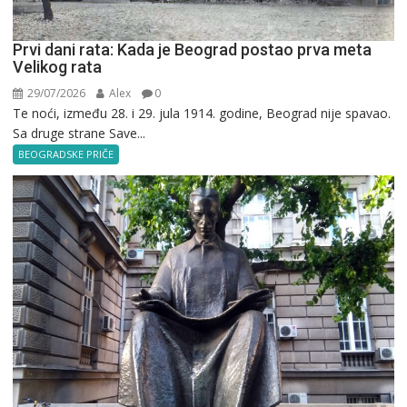
Prvi dani rata: Kada je Beograd postao prva meta
Velikog rata
29/07/2026
Alex
0
Te noći, između 28. i 29. jula 1914. godine, Beograd nije spavao.
Sa druge strane Save...
BEOGRADSKE PRIČE