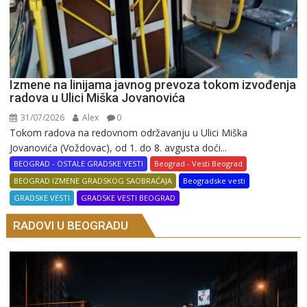
Izmene na linijama javnog prevoza tokom izvođenja
radova u Ulici Miška Jovanovića
31/07/2026
Alex
0
Tokom radova na redovnom održavanju u Ulici Miška
Jovanovića (Voždovac), od 1. do 8. avgusta doći...
BEOGRAD - OSTALE GRADSKE VESTI
Beograd - Vesti Beograd
BEOGRAD IZMENE GRADSKOG SAOBRAĆAJA
Beogradske vesti
GRADSKE VESTI
GRADSKE VESTI BEOGRAD
RADOVI U BEOGRADU