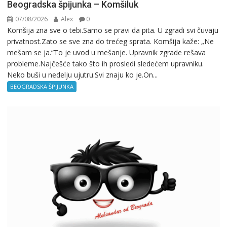
Beogradska špijunka – Komšiluk
07/08/2026
Alex
0
Komšija zna sve o tebi.Samo se pravi da pita. U zgradi svi čuvaju
privatnost.Zato se sve zna do trećeg sprata. Komšija kaže: „Ne
mešam se ja.“To je uvod u mešanje. Upravnik zgrade rešava
probleme.Najčešće tako što ih prosledi sledećem upravniku.
Neko buši u nedelju ujutru.Svi znaju ko je.On...
BEOGRADSKA ŠPIJUNKA