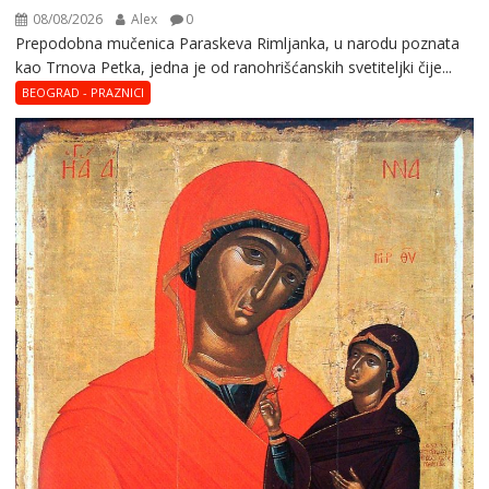
08/08/2026
Alex
0
Prepodobna mučenica Paraskeva Rimljanka, u narodu poznata
kao Trnova Petka, jedna je od ranohrišćanskih svetiteljki čije...
BEOGRAD - PRAZNICI