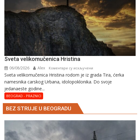
Svеta vеlikоmučеnica Hristina
06/08/2026
Alex
на
Коментари су искључени
Svеta vеlikоmučеnica Hristina rodom je iz grada Tira, ćerka
Svеta
namesnika carskog Urbana, idolopoklonika. Dо svоје
vеlikоmučеnica
јеdanaеstе gоdinе...
Hristina
BEOGRAD - PRAZNICI
BEZ STRUJE U BEOGRADU