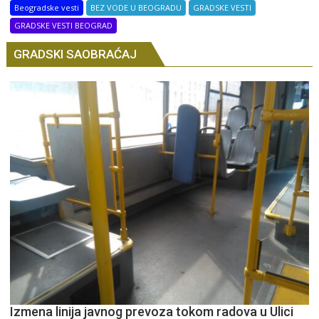
Beogradske vesti
BEZ VODE U BEOGRADU
GRADSKE VESTI
GRADSKE VESTI BEOGRAD
GRADSKI SAOBRAĆAJ
Izmena linija javnog prevoza tokom radova u Ulici