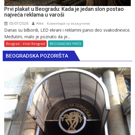
Prvi plakat u Beogradu: Kada je jedan slon postao
najveća reklama u varoši
05/07/2026
Alex
на
Коментари су искључени
Danas su bilbordi, LED ekrani i reklamni panoi deo svakodnevice.
Prvi
Međutim, malo je poznato da je...
plakat
u
Beograd - Vesti Beograd
BEOGRADSKE PRIČE
Beogradu:
BEOGRADSKA POZORIŠTA
Kada
je
jedan
slon
postao
najveća
reklama
u
varoši