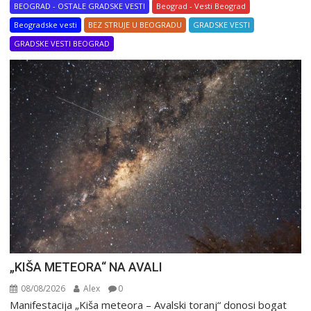
BEOGRAD - OSTALE GRADSKE VESTI
Beograd - Vesti Beograd
Beogradske vesti
BEZ STRUJE U BEOGRADU
GRADSKE VESTI
GRADSKE VESTI BEOGRAD
„KIŠA METEORA“ NA AVALI
08/08/2026
Alex
0
Manifestacija „Kiša meteora – Avalski toranj“ donosi bogat