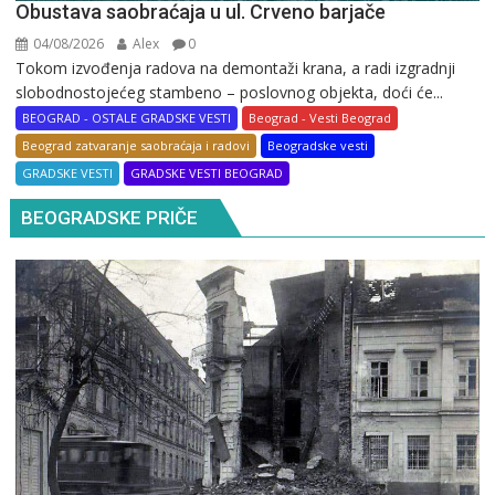
Obustava saobraćaja u ul. Crveno barjače
04/08/2026
Alex
0
Tokom izvođenja radova na demontaži krana, a radi izgradnji
slobodnostojećeg stambeno – poslovnog objekta, doći će...
BEOGRAD - OSTALE GRADSKE VESTI
Beograd - Vesti Beograd
Beograd zatvaranje saobraćaja i radovi
Beogradske vesti
GRADSKE VESTI
GRADSKE VESTI BEOGRAD
BEOGRADSKE PRIČE