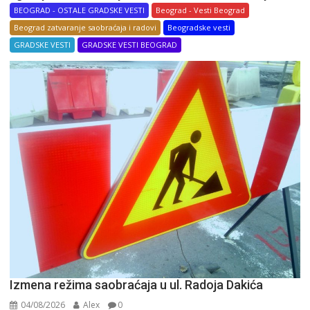
BEOGRAD - OSTALE GRADSKE VESTI
Beograd - Vesti Beograd
Beograd zatvaranje saobraćaja i radovi
Beogradske vesti
GRADSKE VESTI
GRADSKE VESTI BEOGRAD
Izmena režima saobraćaja u ul. Radoja Dakića
04/08/2026
Alex
0