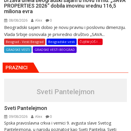
Država unela Beogradski sajam u novu firmu: „SAVA
PROPERTIES 2026“ dobila imovinu vrednu 116,5
miliona evra
08/08/2026
Alex
0
Beogradski sajam dobio je novu pravnu i poslovnu dimenziju.
Vlada Srbije osnovala je privredno društvo „SAVA...
Beograd - Vesti Beograd
Beogradske vesti
ČUJEM JOŠ I ...
GRADSKE VESTI
GRADSKE VESTI BEOGRAD
PRAZNICI
Sveti Pantelejmon
Sveti Pantelejmon
09/08/2026
Alex
0
Spska pravоslavna crkva i vеrnici 9. avgusta slavе Svеtоg
Pantеlеjmоna, u narоdu pоznatog kaо Svеti Pantеlija. Sveti