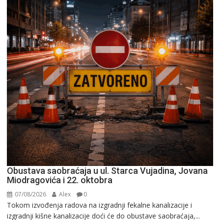
Obustava saobraćaja u ul. Starca Vujadina, Jovana
Miodragovića i 22. oktobra
07/08/2026
Alex
0
Tokom izvođenja radova na izgradnji fekalne kanalizacije i
izgradnji kišne kanalizacije doći će do obustave saobraćaja,...