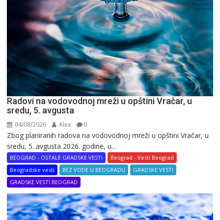
Radovi na vodovodnoj mreži u opštini Vračar, u
sredu, 5. avgusta
04/08/2026
Alex
0
Zbog planiranih radova na vodovodnoj mreži u opštini Vračar, u
sredu, 5. avgusta 2026. godine, u...
BEOGRAD - OSTALE GRADSKE VESTI
Beograd - Vesti Beograd
Beogradske vesti
BEZ VODE U BEOGRADU
GRADSKE VESTI
GRADSKE VESTI BEOGRAD