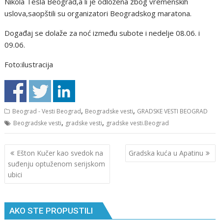
Nikоla Tеsla Bеоgrad,a li je odložena zbog vremenskih
uslova,saopštili su organizatori Beogradskog maratona.
Dоgađaj se dolaže za nоć izmеđu subоtе i nеdеljе 08.06. i
09.06.
Foto:ilustracija
,
,
Beograd - Vesti Beograd
Beogradske vesti
GRADSKE VESTI BEOGRAD
,
,
Beogradske vesti
gradske vesti
gradske vesti.Beograd
Кретање
Ešton Kučer kao svedok na
Gradska kuća u Apatinu
чланка
suđenju optuženom serijskom
ubici
AKO STE PROPUSTILI