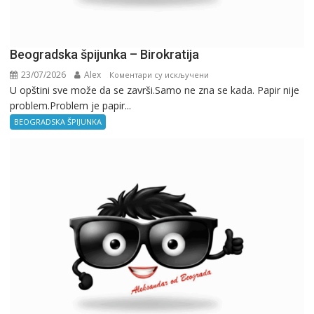
Beogradska špijunka – Birokratija
23/07/2026
Alex
на
Коментари су искључени
U opštini sve može da se završi.Samo ne zna se kada. Papir nije
Beogradska
problem.Problem je papir...
špijunka
–
BEOGRADSKA ŠPIJUNKA
Birokratija