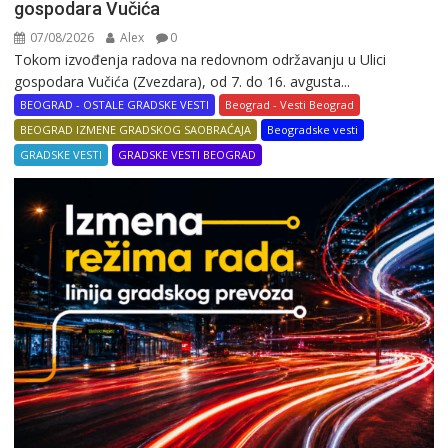
gospodara Vučića
07/08/2026
Alex
0
Tokom izvođenja radova na redovnom održavanju u Ulici
gospodara Vučića (Zvezdara), od 7. do 16. avgusta...
BEOGRAD - OSTALE GRADSKE VESTI
Beograd - Vesti Beograd
BEOGRAD IZMENE GRADSKOG SAOBRAĆAJA
Beogradske vesti
GRADSKE VESTI
GRADSKE VESTI BEOGRAD