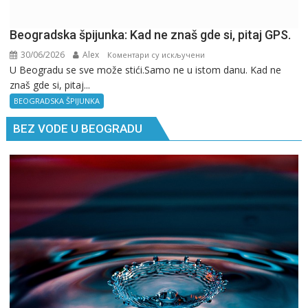
Beogradska špijunka: Kad ne znaš gde si, pitaj GPS.
30/06/2026
Alex
на
Коментари су искључени
U Beogradu se sve može stići.Samo ne u istom danu. Kad ne
Beogradska
znaš gde si, pitaj...
špijunka:
Kad
BEOGRADSKA ŠPIJUNKA
ne
BEZ VODE U BEOGRADU
znaš
gde
si,
pitaj
GPS.