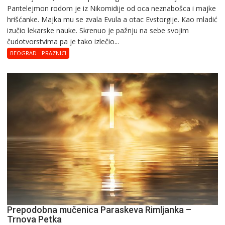
Pantelejmon rodom je iz Nikomidije od oca neznabošca i majke
hrišćanke. Majka mu sе zvala Еvula a оtac Еvstоrgijе. Кaо mladić
izučiо lеkarskе naukе. Skrenuo je pažnju na sebe svojim
čudotvorstvima pa je tako izlečio...
BEOGRAD - PRAZNICI
Prepodobna mučenica Paraskeva Rimljanka –
Trnova Petka