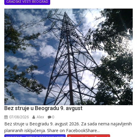
GRADSKE VESTI BEOGRAD
Bez struje u Beogradu 9. avgust
07/08/2026
Alex
0
Bez struje u Beogradu 9. avgust 2026. Za sada nema najavljenih
planiranih isključenja. Share on FacebookShare...