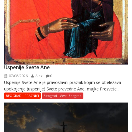
Uspenije Svete Ane
07/08/2026
Alex
0
Uspenije Svete Ane je pravoslavni praznik kojim se obeležava
upokojenje (uspenije) Svete pravedne Ane, majke Presvete...
BEOGRAD - PRAZNICI
Beograd - Vesti Beograd