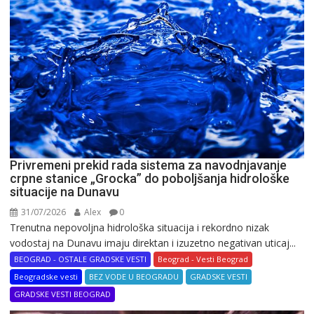
Privremeni prekid rada sistema za navodnjavanje
crpne stanice „Grocka” do poboljšanja hidrološke
situacije na Dunavu
31/07/2026
Alex
0
Trenutna nepovoljna hidrološka situacija i rekordno nizak
vodostaj na Dunavu imaju direktan i izuzetno negativan uticaj...
BEOGRAD - OSTALE GRADSKE VESTI
Beograd - Vesti Beograd
Beogradske vesti
BEZ VODE U BEOGRADU
GRADSKE VESTI
GRADSKE VESTI BEOGRAD