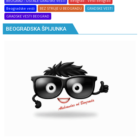
BEOGRAD - OSTALE GRADSKE VESTI
Beograd - Vesti Beograd
Beogradske vesti
BEZ STRUJE U BEOGRADU
GRADSKE VESTI
GRADSKE VESTI BEOGRAD
BEOGRADSKA ŠPIJUNKA